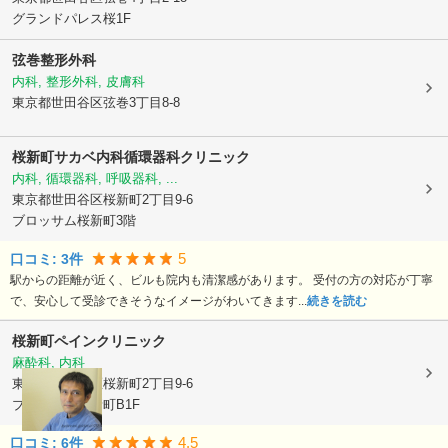
グランドパレス桜1F
弦巻整形外科
内科, 整形外科, 皮膚科
東京都世田谷区
弦巻3丁目8-8
桜新町サカベ内科循環器科クリニック
内科, 循環器科, 呼吸器科, ...
東京都世田谷区
桜新町2丁目9-6
ブロッサム桜新町3階
5
口コミ:
3
件
駅からの距離が近く、ビルも院内も清潔感があります。 受付の方の対応が丁寧
で、安心して受診できそうなイメージがわいてきます...
続きを読む
桜新町ペインクリニック
麻酔科, 内科
東京都世田谷区
桜新町2丁目9-6
ブロッサム桜新町B1F
4.5
口コミ:
6
件