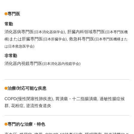
専門医
常勤
消化器病専門医
肝臓内科領域専門医
(日本消化器病学会)
(日本専門医機
または肝臓専門医
救急科専門医
構)
(日本肝臓学会)
(日本専門医機構また
は日本救急医学会)
非常勤
消化器内視鏡専門医
(日本消化器内視鏡学会)
治療/対応可能な疾患
COPD(慢性閉塞性肺疾患)
胃潰瘍・十二指腸潰瘍
過敏性腸症候
群
花粉症
逆流性食道炎
専門的な治療・特色