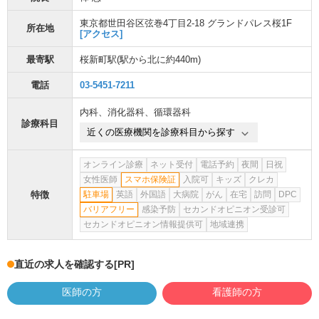
東京都世田谷区弦巻4丁目2-18 グランドパレス桜1F
所在地
[アクセス]
最寄駅
桜新町駅
(駅から
北に約440m
)
電話
03-5451-7211
内科
、
消化器科
、
循環器科
診療科目
近くの医療機関を診療科目から探す
オンライン診療
ネット受付
電話予約
夜間
日祝
女性医師
スマホ保険証
入院可
キッズ
クレカ
特徴
駐車場
英語
外国語
大病院
がん
在宅
訪問
DPC
バリアフリー
感染予防
セカンドオピニオン受診可
セカンドオピニオン情報提供可
地域連携
直近の求人を確認する
[PR]
医師の方
看護師の方