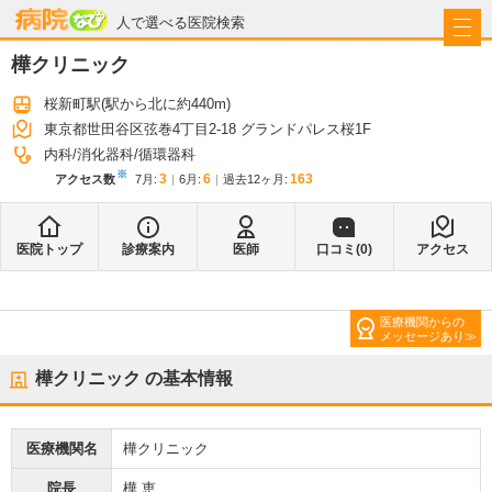
病院なび
人で選べる医院検索
樺クリニック
桜新町駅
(駅から
北に約440m
)
東京都世田谷区弦巻4丁目2-18 グランドパレス桜1F
内科
消化器科
循環器科
※
3
6
163
アクセス数
7月
:
6月
:
過去12ヶ月:
医院トップ
診療案内
医師
口コミ(
0
)
アクセス
医療機関からの
メッセージあり
樺クリニック
の基本情報
医療機関名
樺クリニック
院長
樺 恵