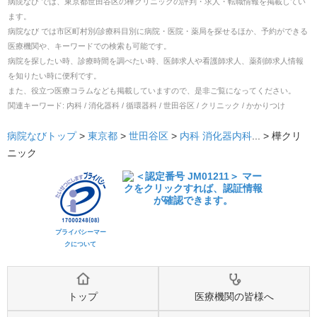
病院なび では、
東京都
世田谷区
の
樺クリニック
の
評判・求人・転職
情報を掲載してい
ます。
病院なび では市区町村別/診療科目別に病院・医院・薬局を探せるほか、予約ができる
医療機関や、キーワードでの検索も可能です。
病院を探したい時、診療時間を調べたい時、医師求人や看護師求人、薬剤師求人情報
を知りたい時に便利です。
また、役立つ医療コラムなども掲載していますので、是非ご覧になってください。
関連キーワード:
内科 / 消化器科 / 循環器科 / 世田谷区 / クリニック / かかりつけ
病院なびトップ
>
東京都
>
世田谷区
>
内科
消化器内科
... >
樺クリ
ニック
プライバシーマー
クについて
トップ
医療機関の皆様へ