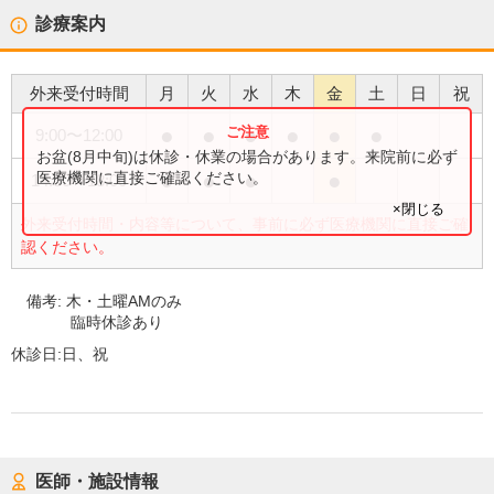
診療案内
外来受付時間
月
火
水
木
金
土
日
祝
●
●
●
●
●
●
9:00
〜
12:00
お盆(8月中旬)は休診・休業の場合があります。来院前に必ず
●
●
●
●
医療機関に直接ご確認ください。
14:30
〜
18:00
×閉じる
外来受付時間・内容等について、事前に必ず医療機関に直接ご確
認ください。
備考:
木・土曜AMのみ
臨時休診あり
休診日:
日、祝
医師・施設情報