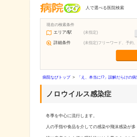
人で選べる医院検索
エリア/駅
(未指定)
詳細条件
(未指定)フリーワード、予約
病院なびトップ
>
「え、本当に!?」誤解だらけの
ノロウイルス感染症
冬季を中心に流行します。
人の手指や食品を介しての感染や飛沫感染が多