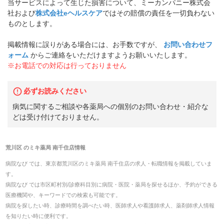
当サービスによって生じた損害について、ミーカンパニー株式会
社および
株式会社eヘルスケア
ではその賠償の責任を一切負わない
ものとします。
掲載情報に誤りがある場合には、お手数ですが、
お問い合わせフ
ォーム
からご連絡をいただけますようお願いいたします。
※お電話での対応は行っておりません
必ずお読みください
病気に関するご相談や各薬局への個別のお問い合わせ・紹介な
どは受け付けておりません。
荒川区
の
ミキ薬局 南千住店
情報
病院なび では、
東京都
荒川区
の
ミキ薬局 南千住店
の
求人・転職
情報を掲載していま
す。
病院なび では市区町村別/診療科目別に病院・医院・薬局を探せるほか、予約ができる
医療機関や、キーワードでの検索も可能です。
病院を探したい時、診療時間を調べたい時、医師求人や看護師求人、薬剤師求人情報
を知りたい時に便利です。