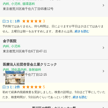
内科, 小児科, 循環器科
東京都荒川区
南千住六丁目65番12号
3
口コミ:
1
件
予約制ではありません。待ち時間は、日によりますが平日はさほどではありま
せん。土曜日は朝一をおすすめします。 患者さんは高...
続きを読む
金子医院
内科, 小児科
東京都荒川区
南千住6丁目47-11
医療法人社団杏音会
土屋クリニック
内科, 消化器内科, 放射線科
東京都荒川区
南千住7丁目12-15
5
口コミ:
2
件
初めて経鼻内視鏡検査を受診しました。検査の説明は、5分ほど丁寧にしていた
だき、検査時間が、5分以内ぐらいであっという間で...
続きを読む