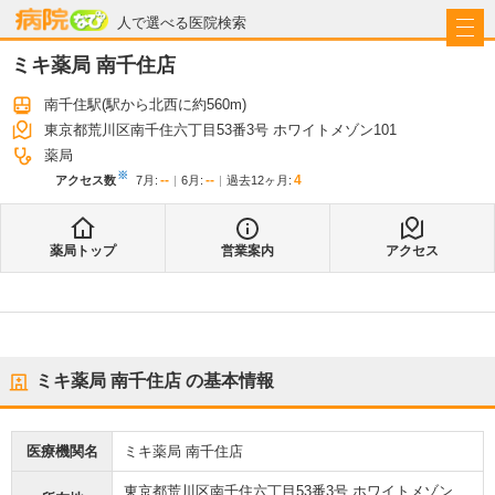
病院なび
人で選べる医院検索
ミキ薬局 南千住店
南千住駅
(駅から
北西に約560m
)
東京都荒川区南千住六丁目53番3号 ホワイトメゾン101
薬局
※
--
--
4
アクセス数
7月
:
6月
:
過去12ヶ月:
薬局トップ
営業案内
アクセス
ミキ薬局 南千住店
の基本情報
医療機関名
ミキ薬局 南千住店
東京都荒川区南千住六丁目53番3号 ホワイトメゾン