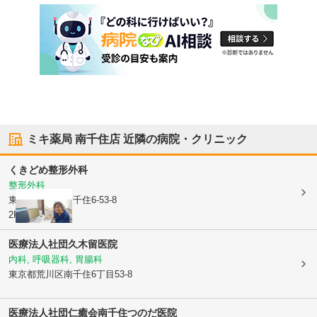
ミキ薬局 南千住店
近隣の病院・クリニック
くきどめ整形外科
整形外科
東京都荒川区
南千住6-53-8
2F
医療法人社団
久木留医院
内科, 呼吸器科, 胃腸科
東京都荒川区
南千住6丁目53-8
医療法人社団仁癒会南千住つのだ医院