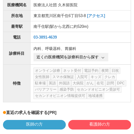
医療機関名
医療法人社団 久木留医院
所在地
東京都荒川区南千住6丁目53-8
[アクセス]
最寄駅
南千住駅
(駅から
北西に約520m
)
電話
03-3891-4639
内科
、
呼吸器科
、
胃腸科
診療科目
近くの医療機関を診療科目から探す
オンライン診療
ネット受付
電話予約
夜間
日祝
女性医師
スマホ保険証
入院可
キッズ
クレカ
特徴
駐車場
英語
外国語
大病院
がん
在宅
訪問
DPC
バリアフリー
感染予防
セカンドオピニオン受診可
セカンドオピニオン情報提供可
地域連携
直近の求人を確認する
[PR]
医師の方
看護師の方