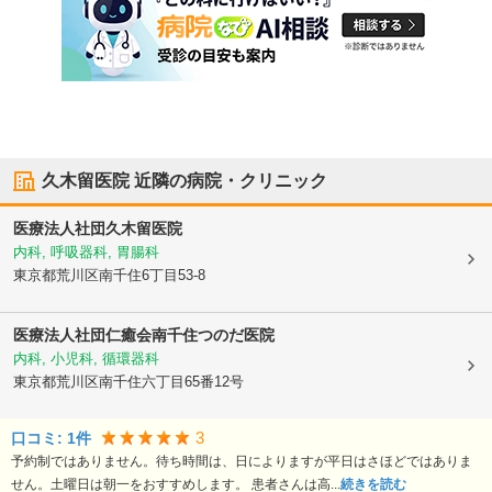
久木留医院
近隣の病院・クリニック
医療法人社団
久木留医院
内科, 呼吸器科, 胃腸科
東京都荒川区
南千住6丁目53-8
医療法人社団仁癒会南千住つのだ医院
内科, 小児科, 循環器科
東京都荒川区
南千住六丁目65番12号
3
口コミ:
1
件
予約制ではありません。待ち時間は、日によりますが平日はさほどではありま
せん。土曜日は朝一をおすすめします。 患者さんは高...
続きを読む