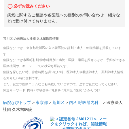
必ずお読みください
病気に関するご相談や各医院への個別のお問い合わせ・紹介な
どは受け付けておりません。
荒川区
の
医療法人社団 久木留医院
情報
病院なび では、
東京都
荒川区
の
久木留医院
の
評判・求人・転職
情報を掲載していま
す。
病院なび では市区町村別/診療科目別に病院・医院・薬局を探せるほか、予約ができる
医療機関や、キーワードでの検索も可能です。
病院を探したい時、診療時間を調べたい時、医師求人や看護師求人、薬剤師求人情報
を知りたい時に便利です。
また、役立つ医療コラムなども掲載していますので、是非ご覧になってください。
関連キーワード:
内科 / 呼吸器科 / 胃腸科 / 荒川区 / 医院 / かかりつけ
病院なびトップ
>
東京都
>
荒川区
>
内科
呼吸器内科
... >
医療法人
社団 久木留医院