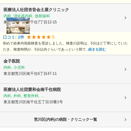
医療法人社団杏音会
土屋クリニック
内科, 消化器内科, 放射線科
東京都荒川区
南千住7丁目12-15
5
口コミ:
2
件
初めて経鼻内視鏡検査を受診しました。検査の説明は、5分ほど丁寧にしていた
だき、検査時間が、5分以内ぐらいであっという間で...
続きを読む
金子医院
内科, 小児科
東京都荒川区
南千住6丁目47-11
医療法人社団愛和会南千住病院
内科, 外科, 整形外科, ...
東京都荒川区
南千住五丁目10番1号
荒川区(内科)の病院・クリニック一覧