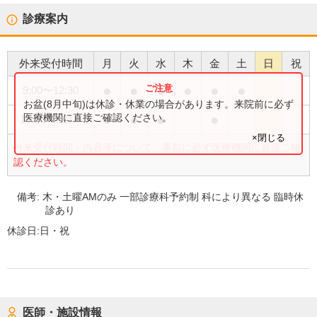
診療案内
外来受付時間
月
火
水
木
金
土
日
祝
●
●
●
●
●
●
9:00
〜
12:30
お盆(8月中旬)は休診・休業の場合があります。来院前に必ず
●
●
●
●
医療機関に直接ご確認ください。
15:00
〜
18:00
×閉じる
外来受付時間・内容等について、事前に必ず医療機関に直接ご確
認ください。
備考:
木・土曜AMのみ 一部診療科予約制 科により異なる 臨時休
診あり
休診日:
日・祝
医師・施設情報