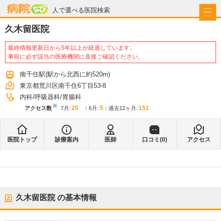
病院なび
人で選べる医院検索
久木留医院
最終情報更新日から5年以上が経過しています。
事前に必ず該当の医療機関に直接ご確認ください。
南千住駅
(駅から
北西に約520m
)
東京都荒川区南千住6丁目53-8
内科
呼吸器科
胃腸科
※
20
5
151
アクセス数
7月
:
6月
:
過去12ヶ月:
医院トップ
診療案内
医師
口コミ(
0
)
アクセス
久木留医院
の基本情報