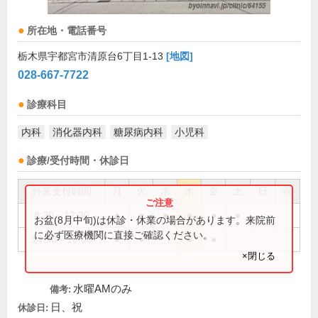
所在地・電話番号
栃木県宇都宮市清原台6丁目1-13
[地図]
028-667-7722
診療科目
内科
消化器内科
糖尿病内科
小児科
診療/受付時間・休診日
外来受付時間
月
火
水
木
金
土
日
祝
8:30～12:30
●
●
●
●
●
●
お盆(8月中旬)は休診・休業の場合があります。来院前
に必ず医療機関に直接ご確認ください。
14:30～18:00
●
●
●
●
×閉じる
水曜AMのみ
備考:
日、祝
休診日: