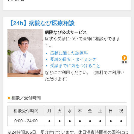
【24h】
病院なび医療相談
病院なび公式サービス
症状や受診について医師に相談ができま
す。
症状に適した診療科
受診の目安・タイミング
受診までに気をつけること
などにご利用ください。（無料でご利用い
ただけます）
相談／受付時間
相談受付時間
月
火
水
木
金
土
日
祝
0:00～24:00
●
●
●
●
●
●
●
●
※24時間365日、受け付けています。休日深夜時間帯の回答には