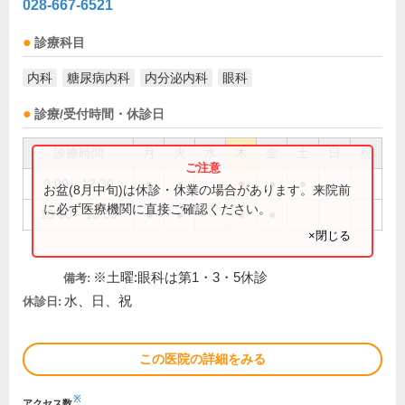
028-667-6521
診療科目
内科
糖尿病内科
内分泌内科
眼科
診療/受付時間・休診日
診療時間
月
火
水
木
金
土
日
祝
9:00～12:30
●
●
●
●
●
お盆(8月中旬)は休診・休業の場合があります。来院前
に必ず医療機関に直接ご確認ください。
15:00～18:00
●
●
●
●
×閉じる
※土曜:眼科は第1・3・5休診
備考:
水、日、祝
休診日:
この医院の詳細をみる
※
アクセス数