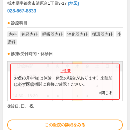
栃木県宇都宮市清原台1丁目9-17
[地図]
028-667-8833
診療科目
内科
神経内科
呼吸器内科
消化器内科
循環器内科
小
児科
診療/受付時間・休診日
診療時間
月
火
水
木
金
土
日
祝
9:00～12:30
●
●
●
●
●
●
お盆(8月中旬)は休診・休業の場合があります。来院前
に必ず医療機関に直接ご確認ください。
14:00～16:00
●
×閉じる
14:30～18:30
●
●
●
●
日、祝
休診日:
この医院の詳細をみる