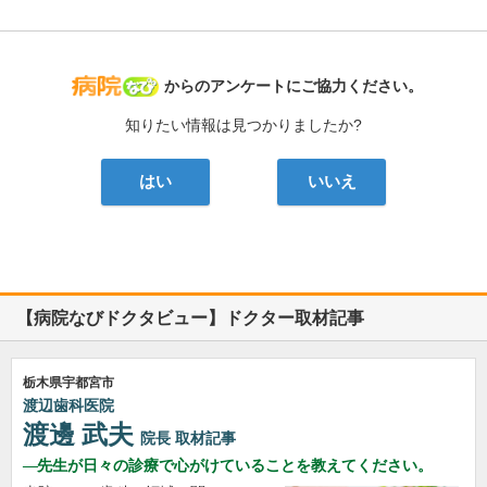
病院なび
からのアンケートにご協力ください。
知りたい情報は見つかりましたか?
はい
いいえ
【病院なびドクタビュー】ドクター取材記事
栃木県宇都宮市
渡辺歯科医院
渡邊 武夫
院長
取材記事
先生が日々の診療で心がけていることを教えてください。