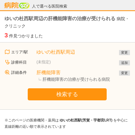
病院なび
人で選べる医院検索
ゆいの杜西駅周辺の肝機能障害の治療が受けられる
病院・
クリニック
3
件見つかりました
ゆいの杜西駅周辺
エリア/駅
変更
(未指定)
診療科目
追加
肝機能障害
詳細条件
変更
肝機能障害の治療が受けられる病院
検索する
※このページの医療機関・薬局は
ゆいの杜西駅(芳賀・宇都宮LRT)
を中心に
直線距離の近い順で表示されています