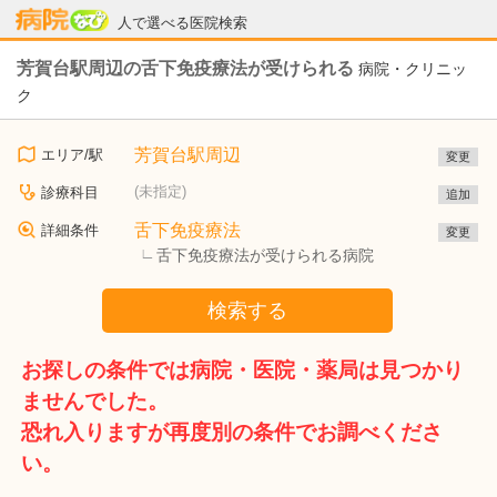
病院なび
人で選べる医院検索
芳賀台駅周辺の舌下免疫療法が受けられる
病院・クリニッ
ク
芳賀台駅周辺
エリア/駅
変更
(未指定)
診療科目
追加
舌下免疫療法
詳細条件
変更
舌下免疫療法が受けられる病院
検索する
お探しの条件では病院・医院・薬局は見つかり
ませんでした。
恐れ入りますが再度別の条件でお調べくださ
い。