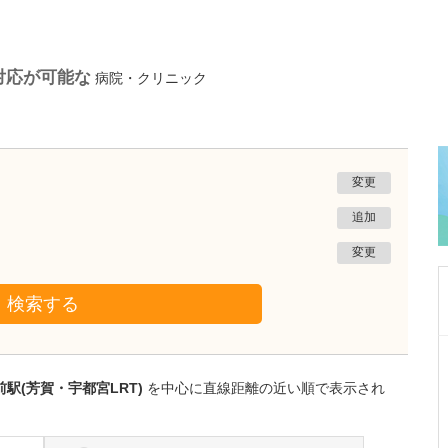
対応が可能な
病院・クリニック
変更
追加
変更
検索する
千葉県千葉市美浜区
海岸歯科室
駅(芳賀・宇都宮LRT)
を中心に直線距離の近い順で表示され
森本 哲郎
院長
取材記事
貴院では「8026」というスローガンを掲げられ