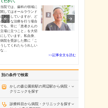
ください。
日々の診療で大
当院では、歯科の領域に
大切にしている
関してはオールラウンド
「的確な診断」
に対応していますが、ど
かな治療」です
のような治療を行う場合
ら検査まで丁寧
でも、常に「患者さんの
その情報を専門
立場に立つこと」を大切
しっかり解析し
にしています。私自身、
結びつける。医
病院を受診した際に「こ
て1年目のときに
うしてくれたらうれしい
な診断なくして
な…
療…
>>記事全文を読む
別の条件で検索
かしの森公園前駅の周辺駅から病院・
クリニックを探す
診療科目から病院・クリニックを探す