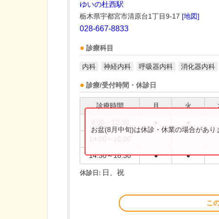
ゆいの杜西駅
栃木県宇都宮市清原台1丁目9-17
[地図]
028-667-8833
診療科目
内科
神経内科
呼吸器内科
消化器内科
診療/受付時間・休診日
診療時間
月
火
9:00～12:30
●
●
お盆(8月中旬)は休診・休業の場合があ
14:00～16:00
14:30～18:30
●
●
日、祝
休診日:
こ