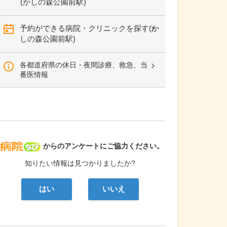
(かしの森公園前駅)
予約ができる病院・クリニックを探す(か
しの森公園前駅)
各都道府県の休日・夜間診療、救急、当
番医情報
病院なび
からのアンケートにご協力ください。
知りたい情報は見つかりましたか?
はい
いいえ