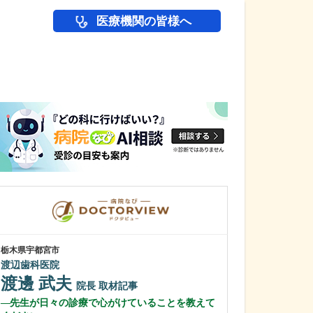
医療機関の皆様へ
医師(ドクター)の
栃木県宇都宮市
栃木県大田原市
渡辺歯科医院
さいとうハート&
齋藤 淳一
渡邊 武夫
院長
取材記事
齋藤 暁美
先生が日々の診療で心がけていることを教えて