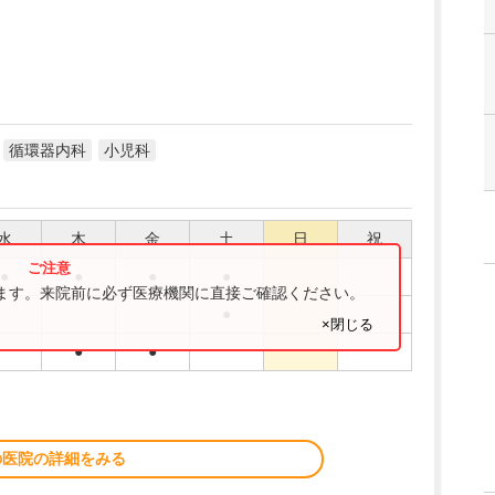
循環器内科
小児科
水
木
金
土
日
祝
●
●
●
●
ります。来院前に必ず医療機関に直接ご確認ください。
●
×閉じる
●
●
の医院の詳細をみる