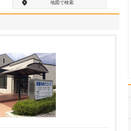
ていますね。
地図で検索
はい。当院では「8020運
動」をさらに進めて「80
歳までに26本残そう」と
いう意欲的な目標を掲げ
ています。その実現のた
めに「できるだけ歯を削
らない・抜かない治療」
や「虫歯や歯周病の予
防・定期メンテナン…
>>記事全文を読む