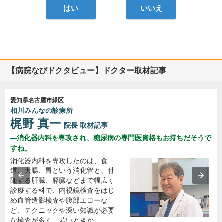
はい
いいえ
【病院なびドクタビュー】ドクター取材記事
愛知県名古屋市緑区
相川みんなの診療所
梶野 真一
院長
取材記事
消化器内科を専攻され、糖尿病の専門医資格もお持ちだそうで
すね。
消化器内科を専攻したのは、食
道、大腸、胃という消化管と、付
随する肝臓、膵臓などまで幅広く
診療する科で、内視鏡検査をはじ
め血管造影検査や腹部エコーな
ど、テクニックや深い知識が必要
な検査が多く、若いときか…