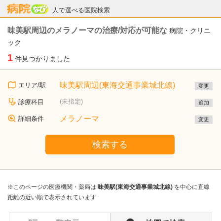
病院なび
人で選べる医院検索
味美駅周辺のメラノーマの治療/対応が可能な
病院・クリニ
ック
1
件見つかりました
味美駅周辺(東海交通事業城北線)
エリア/駅
変更
(未指定)
診療科目
追加
メラノーマ
詳細条件
変更
検索する
※このページの医療機関・薬局は
味美駅(東海交通事業城北線)
を中心に直線
距離の近い順で表示されています