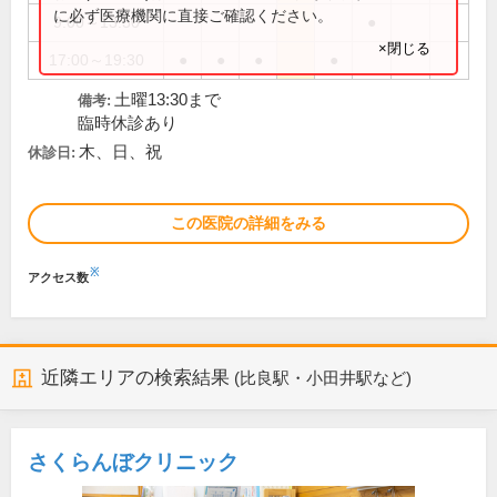
に必ず医療機関に直接ご確認ください。
9:00～13:30
●
×閉じる
17:00～19:30
●
●
●
●
土曜13:30まで
備考:
臨時休診あり
木、日、祝
休診日:
この医院の詳細をみる
※
アクセス数
近隣エリアの検索結果
(比良駅・小田井駅など)
さくらんぼクリニック