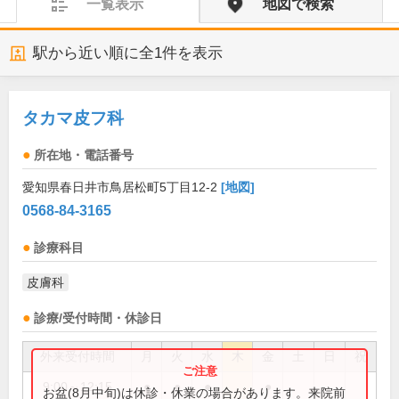
一覧表示
地図で検索
駅から近い順に全
1
件を表示
タカマ皮フ科
所在地・電話番号
愛知県春日井市鳥居松町5丁目12-2
[地図]
0568-84-3165
診療科目
皮膚科
診療/受付時間・休診日
外来受付時間
月
火
水
木
金
土
日
祝
9:00～12:15
●
●
●
●
お盆(8月中旬)は休診・休業の場合があります。来院前