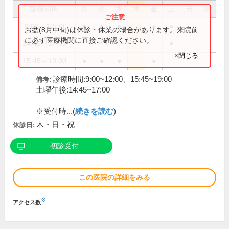
診療時間
月
火
水
木
金
土
日
祝
9:00～12:00
●
●
●
●
●
お盆(8月中旬)は休診・休業の場合があります。来院前
に必ず医療機関に直接ご確認ください。
14:45～17:00
●
×閉じる
15:45～19:00
●
●
●
●
診療時間:9:00~12:00、15:45~19:00
備考:
土曜午後:14:45~17:00
※受付時...(
続きを読む
)
木・日・祝
休診日:
初診受付
この医院の詳細をみる
※
アクセス数