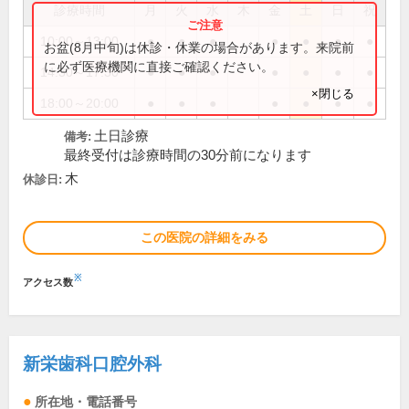
診療時間
月
火
水
木
金
土
日
祝
10:00～13:00
●
●
●
●
●
●
●
お盆(8月中旬)は休診・休業の場合があります。来院前
に必ず医療機関に直接ご確認ください。
14:30～17:30
●
●
●
●
●
●
●
×閉じる
18:00～20:00
●
●
●
●
●
●
●
土日診療
備考:
最終受付は診療時間の30分前になります
木
休診日:
この医院の詳細をみる
※
アクセス数
新栄歯科口腔外科
所在地・電話番号