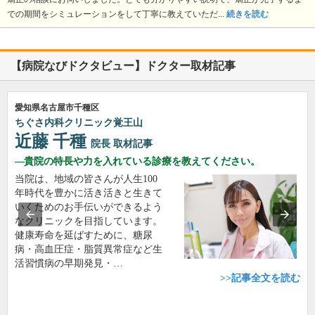
での期間をシミュレーションをして丁寧に教えていただ...
続きを読む
【病院なびドクタビュー】ドクター取材記事
愛知県名古屋市千種区
ちぐさ内科クリニック覚王山
近藤 千種
院長
取材記事
貴院の特長や力を入れている診療を教えてください。
当院は、地域の皆さんが人生100
年時代を豊かに活き活きと生きて
いくためのお手伝いができるよう
なクリニックを目指しています。
健康寿命を延ばすために、糖尿
病・高血圧症・脂質異常症など生
活習慣病の早期発見・…
>>記事全文を読む