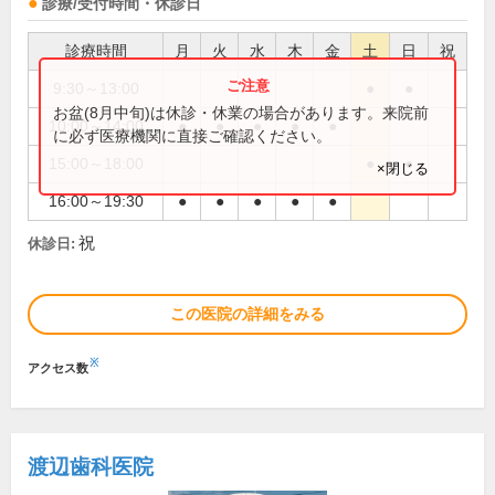
診療/受付時間・休診日
診療時間
月
火
水
木
金
土
日
祝
9:30～13:00
●
●
お盆(8月中旬)は休診・休業の場合があります。来院前
10:00～14:00
●
●
●
●
●
に必ず医療機関に直接ご確認ください。
15:00～18:00
●
●
×閉じる
16:00～19:30
●
●
●
●
●
祝
休診日:
この医院の詳細をみる
※
アクセス数
渡辺歯科医院