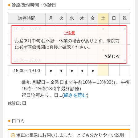
診療/受付時間・休診日
診療時間
月
火
水
木
金
土
日
祝
10:00～13:00
●
●
10:00～13:30
●
●
●
●
●
お盆(8月中旬)は休診・休業の場合があります。来院前
に必ず医療機関に直接ご確認ください。
13:30～15:30
●
×閉じる
13:30～17:00
●
15:00～19:00
●
●
●
●
●
月曜日～金曜日まで午前10時～13時30分、午後
備考:
15時～19時(18時半最終診療)
祝日診療あり。日...(
続きを読む
)
日
休診日:
口コミ
矯正の相談にお伺いしました。とても分かりやすい説明