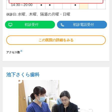
14:30～20:00
●
●
●
水曜、木曜、隔週の月曜・日曜
休診日:
初診受付
初診電話受付
この医院の詳細をみる
※
アクセス数
池下さくら歯科