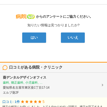
病院なび
からのアンケートにご協力ください。
知りたい情報は見つかりましたか?
はい
いいえ
口コミがある病院・クリニック
葵デンタルデザインオフィス
歯科, 矯正歯科, 小児歯科, ...
愛知県名古屋市東区葵1丁目17-14
エルブ葵2F
5
口コミ: 1件
矯正の相談にお伺いしました。とても分かりやすい説明で、矯正が完了するま