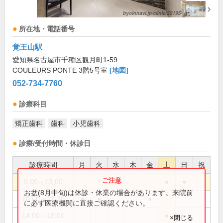
所在地・電話番号
覚王山駅
愛知県名古屋市千種区観月町1-59
COULEURS PONTE 3階5号室
[地図]
052-734-7760
診療科目
矯正歯科
歯科
小児歯科
診療/受付時間・休診日
診療時間
月
火
水
木
金
土
日
祝
9:00～13:00
●
●
お盆(8月中旬)は休診・休業の場合があります。来院前
10:00～12:30
●
●
●
に必ず医療機関に直接ご確認ください。
14:00～18:00
●
●
×閉じる