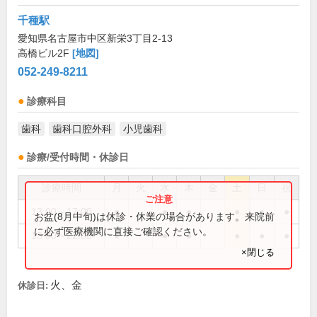
千種駅
愛知県名古屋市中区新栄3丁目2-13
高橋ビル2F
[地図]
052-249-8211
診療科目
歯科
歯科口腔外科
小児歯科
診療/受付時間・休診日
診療時間
月
火
水
木
金
土
日
祝
13:00～17:00
●
●
●
●
●
●
お盆(8月中旬)は休診・休業の場合があります。来院前
に必ず医療機関に直接ご確認ください。
18:00～22:00
●
●
●
●
●
●
×閉じる
火、金
休診日: