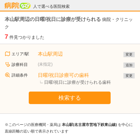
病院なび
人で選べる医院検索
本山駅周辺の日曜/祝日に診療が受けられる
病院・クリニッ
ク
7
件見つかりました
本山駅周辺
エリア/駅
変更
(未指定)
診療科目
追加
日曜/祝日診療可の歯科
詳細条件
変更
日曜/祝日に診療が受けられる歯科
検索する
※このページの医療機関・薬局は
本山駅(名古屋市営地下鉄東山線)
を中心に
直線距離の近い順で表示されています