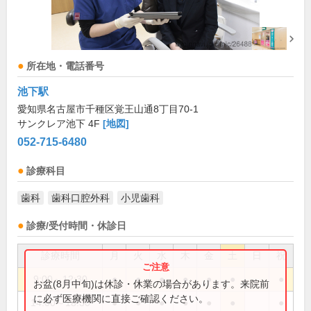
所在地・電話番号
池下駅
愛知県名古屋市千種区覚王山通8丁目70-1
サンクレア池下 4F
[地図]
052-715-6480
診療科目
歯科
歯科口腔外科
小児歯科
診療/受付時間・休診日
診療時間
月
火
水
木
金
土
日
祝
9:00～12:30
●
●
●
●
●
●
●
お盆(8月中旬)は休診・休業の場合があります。来院前
に必ず医療機関に直接ご確認ください。
14:00～18:30
●
●
●
●
●
●
●