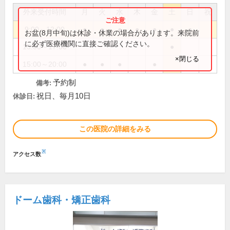
外来受付時間
月
火
水
木
金
土
日
祝
9:00～12:00
●
●
●
●
●
●
●
お盆(8月中旬)は休診・休業の場合があります。来院前
に必ず医療機関に直接ご確認ください。
15:00～17:00
●
×閉じる
15:00～20:00
●
●
●
●
予約制
備考:
祝日、毎月10日
休診日:
この医院の詳細をみる
※
アクセス数
ドーム歯科・矯正歯科