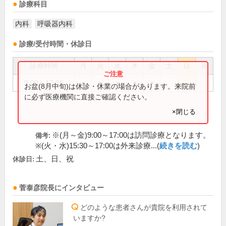
診療科目
内科
呼吸器内科
診療/受付時間・休診日
診療時間
月
火
水
木
金
土
日
祝
9:00～17:00
●
●
●
●
●
お盆(8月中旬)は休診・休業の場合があります。来院前
に必ず医療機関に直接ご確認ください。
×閉じる
※(月～金)9:00～17:00は訪問診療となります。
備考:
※(火・水)15:30～17:00は外来診療...(
続きを読む
)
土、日、祝
休診日:
菅泰彦
院長
にインタビュー
どのような患者さんが貴院を利用されて
いますか?