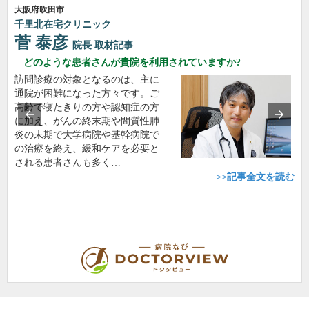
大阪府吹田市
千里北在宅クリニック
菅 泰彦
院長
取材記事
どのような患者さんが貴院を利用されていますか?
訪問診療の対象となるのは、主に
通院が困難になった方々です。ご
高齢で寝たきりの方や認知症の方
に加え、がんの終末期や間質性肺
炎の末期で大学病院や基幹病院で
の治療を終え、緩和ケアを必要と
される患者さんも多く…
>>記事全文を読む