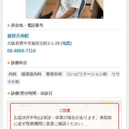
所在地・電話番号
服部天神駅
大阪府豊中市服部元町2-1-28
[地図]
06-4866-7110
診療科目
内科
循環器内科
整形外科
リハビリテーション科
リウ
マチ科
診療/受付時間・休診日
診療時間
月
火
水
木
金
土
日
祝
8:30～12:00
●
●
●
●
●
●
お盆(8月中旬)は休診・休業の場合があります。来院前
に必ず医療機関に直接ご確認ください。
15:00～17:30
●
●
●
●