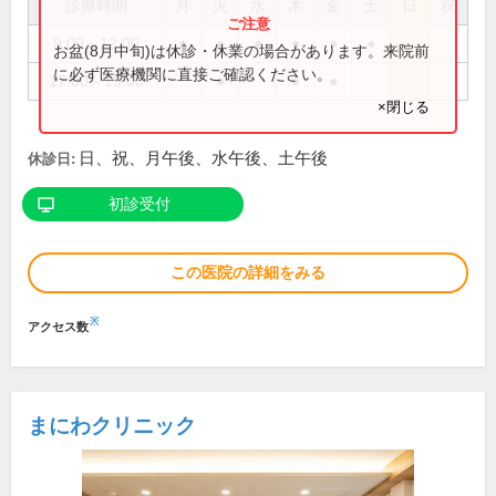
診療時間
月
火
水
木
金
土
日
祝
9:00～12:00
●
●
●
●
●
●
お盆(8月中旬)は休診・休業の場合があります。来院前
に必ず医療機関に直接ご確認ください。
17:00～19:00
●
●
●
×閉じる
日、祝、月午後、水午後、土午後
休診日:
初診受付
この医院の詳細をみる
※
アクセス数
まにわクリニック