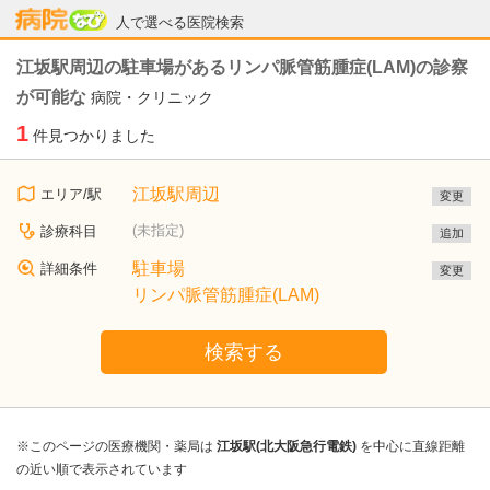
病院なび
人で選べる医院検索
江坂駅周辺の駐車場があるリンパ脈管筋腫症(LAM)の診察
が可能な
病院・クリニック
1
件見つかりました
江坂駅周辺
エリア/駅
変更
(未指定)
診療科目
追加
駐車場
詳細条件
変更
リンパ脈管筋腫症(LAM)
検索する
※このページの医療機関・薬局は
江坂駅(北大阪急行電鉄)
を中心に直線距離
の近い順で表示されています