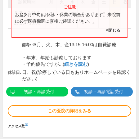
診療時間
月
火
水
木
金
土
日
祝
9:00～12:00
●
●
●
●
●
●
お盆(8月中旬)は休診・休業の場合があります。来院前
に必ず医療機関に直接ご確認ください。
13:15～19:00
●
●
●
●
×閉じる
※月、火、木、金13:15-16:00は自費診療
備考:
・年末、年始も診察しております
・予約優先ですが...(
続きを読む
)
日、祝(診療している日もありホームページを確認く
休診日:
ださい)
初診・再診受付
初診・再診電話受付
この医院の詳細をみる
※
アクセス数