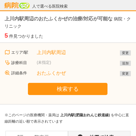
病院なび
人で選べる医院検索
上川内駅周辺のおたふくかぜの治療/対応が可能な
病院・ク
リニック
5
件見つかりました
上川内駅周辺
エリア/駅
変更
(未指定)
診療科目
追加
おたふくかぜ
詳細条件
変更
検索する
※このページの医療機関・薬局は
上川内駅(肥薩おれんじ鉄道線)
を中心に直
線距離の近い順で表示されています