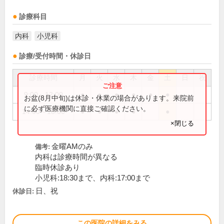
診療科目
内科
小児科
診療/受付時間・休診日
診療時間
月
火
水
木
金
土
日
祝
9:00～12:00
●
●
●
●
●
●
お盆(8月中旬)は休診・休業の場合があります。来院前
に必ず医療機関に直接ご確認ください。
14:00～18:00
●
●
●
●
●
×閉じる
金曜AMのみ
備考:
内科は診療時間が異なる
臨時休診あり
小児科:18:30まで、内科:17:00まで
日、祝
休診日:
この医院の詳細をみる