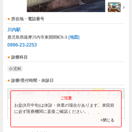
所在地・電話番号
川内駅
鹿児島県薩摩川内市東開聞町8-3
[地図]
0996-23-2253
診療科目
小児科
診療/受付時間・休診日
診療時間
月
火
水
木
金
土
日
祝
9:00～13:00
●
●
●
●
●
●
お盆(8月中旬)は休診・休業の場合があります。来院前
に必ず医療機関に直接ご確認ください。
15:00～18:00
●
●
●
●
●
●
×閉じる