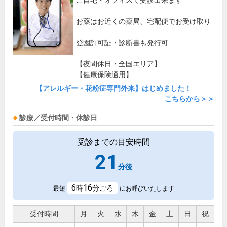
ご自宅・オフィスで受診出来ます
お薬はお近くの薬局、宅配便でお受け取り
登園許可証・診断書も発行可
【夜間休日・全国エリア】
【健康保険適用】
【アレルギー・花粉症専門外来】はじめました！
こちらから＞＞
診療／受付時間・休診日
受診までの目安時間
21
分後
6
16
時
分ごろ
最短
にお呼びいたします
受付時間
月
火
水
木
金
土
日
祝