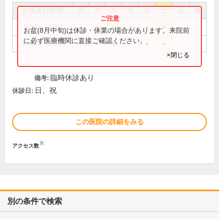
外来受付時間
月
火
水
木
金
土
日
祝
9:00～12:30
●
●
●
●
●
●
お盆(8月中旬)は休診・休業の場合があります。来院前
に必ず医療機関に直接ご確認ください。
14:30～18:00
●
●
●
●
●
×閉じる
臨時休診あり
備考:
日、祝
休診日:
この医院の詳細をみる
※
アクセス数
別の条件で検索