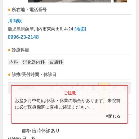
所在地・電話番号
川内駅
鹿児島県薩摩川内市東向田町4-24
[地図]
0996-23-2148
診療科目
内科
消化器内科
皮膚科
診療/受付時間・休診日
診療時間
月
火
水
木
金
土
日
祝
8:30～12:00
●
●
●
●
●
●
お盆(8月中旬)は休診・休業の場合があります。来院前
に必ず医療機関に直接ご確認ください。
14:00～17:30
●
●
●
●
●
×閉じる
臨時休診あり
備考:
日、祝
休診日: