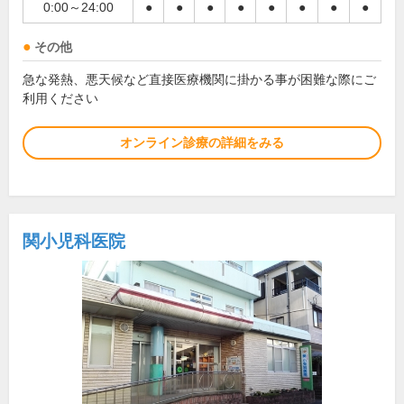
0:00～24:00
●
●
●
●
●
●
●
●
その他
急な発熱、悪天候など直接医療機関に掛かる事が困難な際にご
利用ください
オンライン診療の詳細をみる
関小児科医院