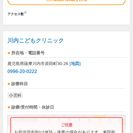
※
アクセス数
川内こどもクリニック
所在地・電話番号
鹿児島県薩摩川内市原田町30-26
[地図]
0996-20-0222
診療科目
小児科
診療/受付時間・休診日
外来受付時間
月
火
水
木
金
土
日
祝
9:00～12:00
●
●
●
●
お盆(8月中旬)は休診・休業の場合があります。来院前