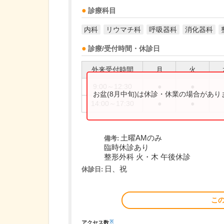
診療科目
内科
リウマチ科
呼吸器科
消化器科
診療/受付時間・休診日
外来受付時間
月
火
9:00～12:30
●
●
お盆(8月中旬)は休診・休業の場合があ
14:00～17:30
●
●
土曜AMのみ
備考:
臨時休診あり
整形外科 火・木 午後休診
日、祝
休診日:
こ
※
アクセス数