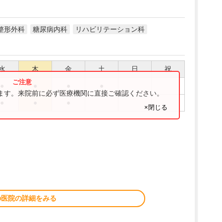
整形外科
糖尿病内科
リハビリテーション科
水
木
金
土
日
祝
●
●
●
●
ります。来院前に必ず医療機関に直接ご確認ください。
●
●
●
×閉じる
の医院の詳細をみる