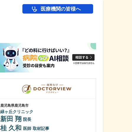
医療機関の皆様へ
医師(ドクター)の
鹿児島県鹿児島市
鹿児島県鹿児島市
緑ヶ丘クリニック
冨永内科
新田 翔
冨永 裕一
院長
桂 久和
外来診療につい
医師
取材記事