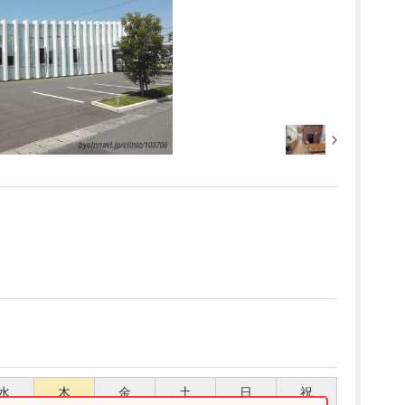
水
木
金
土
日
祝