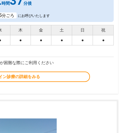
2
37
時間
分後
5
分ごろ
にお呼びいたします
水
木
金
土
日
祝
●
●
●
●
●
●
が困難な際にご利用ください
イン診療の詳細をみる