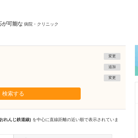
応が可能な
病院・クリニック
変更
追加
変更
検索する
鹿児島県鹿児島市
あいろ歯科医院
薩おれんじ鉄道線)
を中心に直線距離の近い順で表示されていま
小濱 文色
院長
取材記事
歯科医師を志したきっかけを教えてください。