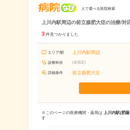
病院なび
人で選べる医院検索
上川内駅周辺の前立腺肥大症の治療/対
3
件見つかりました
上川内駅周辺
エリア/駅
(未指定)
診療科目
前立腺肥大症
詳細条件
※このページの医療機関・薬局は
上川内駅(肥
す