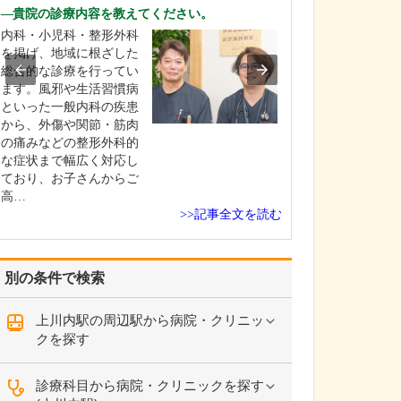
診療されていま
貴院の診療内容を教えてください。
ありますか?
内科・小児科・整形外科
父の代から「地
を掲げ、地域に根ざした
りつけ医として
総合的な診療を行ってい
うなご相談にも
ます。風邪や生活習慣病
という姿勢で診
といった一般内科の疾患
ており、その思
から、外傷や関節・筋肉
も変わっていま
の痛みなどの整形外科的
の専門にかかわ
な症状まで幅広く対応し
なかの不調や貧
ており、お子さんからご
期障害による不
高…
ど…
>>記事全文を読む
別の条件で検索
上川内駅の周辺駅から病院・クリニッ
クを探す
診療科目から病院・クリニックを探す