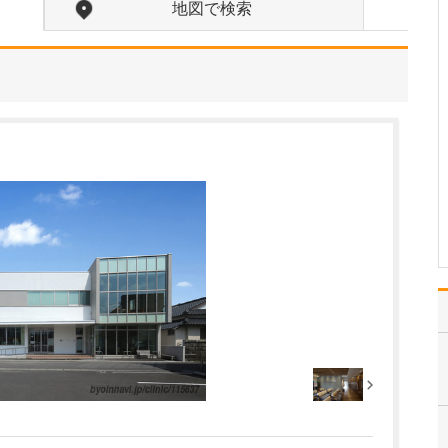
地図で検索
中学生のときに出会った
女性の歯科医師に憧れた
ことです。幼い頃は「歯
科医師は男性がする仕
事」というイメージをも
っていたのですが、その
先生の治療を受けたこと
で認識が変わりました。
子どもにとって歯科医院
は敬…
>>記事全文を読む