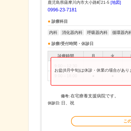
鹿児島県薩摩川内市大小路町21-5
[地図]
0996-23-7181
診療科目
内科
消化器内科
呼吸器内科
循環器内
診療/受付時間・休診日
診療時間
月
火
9:00～12:30
お盆(8月中旬)は休診・休業の場合があ
9:00～18:00
●
●
在宅療養支援病院です。
備考:
日、祝
休診日:
こ