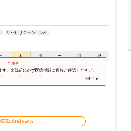
科
リハビリテーション科
水
木
金
土
日
祝
●
ります。来院前に必ず医療機関に直接ご確認ください。
●
●
●
×閉じる
の医院の詳細をみる