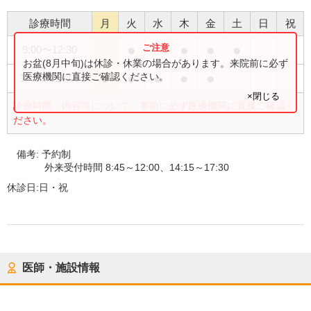
診療時間
月
火
水
木
金
土
日
祝
●
●
●
●
9:00
〜
12:30
お盆(8月中旬)は休診・休業の場合があります。来院前に必ず
●
●
●
●
●
医療機関に直接ご確認ください。
14:30
〜
18:00
×閉じる
診療時間・内容等について、事前に必ず医療機関に直接ご確認く
ださい。
備考:
予約制
外来受付時間 8:45～12:00、14:15～17:30
休診日:
日・祝
医師・施設情報