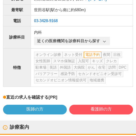
最寄駅
世田谷駅
(駅から
南に約680m
)
電話
03-3428-9168
内科
診療科目
近くの医療機関を診療科目から探す
オンライン診療
ネット受付
電話予約
夜間
日祝
女性医師
スマホ保険証
入院可
キッズ
クレカ
特徴
駐車場
英語
外国語
大病院
がん
在宅
訪問
DPC
バリアフリー
感染予防
セカンドオピニオン受診可
セカンドオピニオン情報提供可
地域連携
直近の求人を確認する
[PR]
医師の方
看護師の方
診療案内