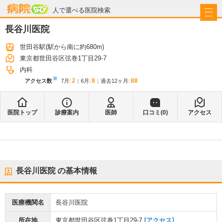
病院なび
人で選べる医院検索
長谷川医院
世田谷駅
(駅から
南に約680m
)
東京都世田谷区弦巻1丁目29-7
内科
※
2
8
88
アクセス数
7月
:
6月
:
過去12ヶ月:
医院トップ
診療案内
医師
口コミ(
0
)
アクセス
長谷川医院
の基本情報
医療機関名
長谷川医院
所在地
東京都世田谷区弦巻1丁目29-7
[アクセス]