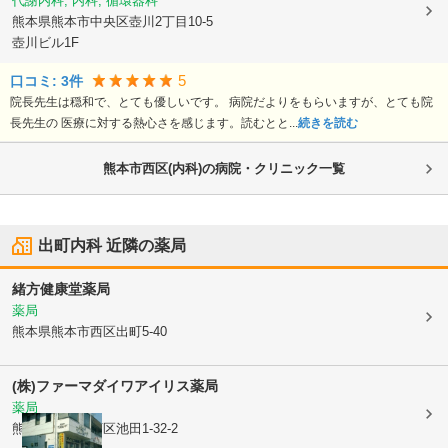
代謝内科, 内科, 循環器科
熊本県熊本市中央区
壺川2丁目10-5
壺川ビル1F
5
口コミ:
3
件
院長先生は穏和で、とても優しいです。 病院だよりをもらいますが、とても院
長先生の 医療に対する熱心さを感じます。読むとと...
続きを読む
熊本市西区(内科)の病院・クリニック一覧
出町内科
近隣の薬局
緒方健康堂薬局
薬局
熊本県熊本市西区
出町5-40
(株)ファーマダイワ
アイリス薬局
薬局
熊本県熊本市西区
池田1-32-2