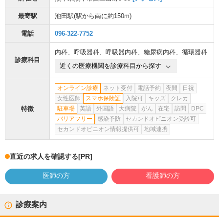
最寄駅
池田駅
(駅から
南に約150m
)
電話
096-322-7752
内科
、
呼吸器科
、
呼吸器内科
、
糖尿病内科
、
循環器科
診療科目
近くの医療機関を診療科目から探す
オンライン診療
ネット受付
電話予約
夜間
日祝
女性医師
スマホ保険証
入院可
キッズ
クレカ
特徴
駐車場
英語
外国語
大病院
がん
在宅
訪問
DPC
バリアフリー
感染予防
セカンドオピニオン受診可
セカンドオピニオン情報提供可
地域連携
直近の求人を確認する
[PR]
医師の方
看護師の方
診療案内