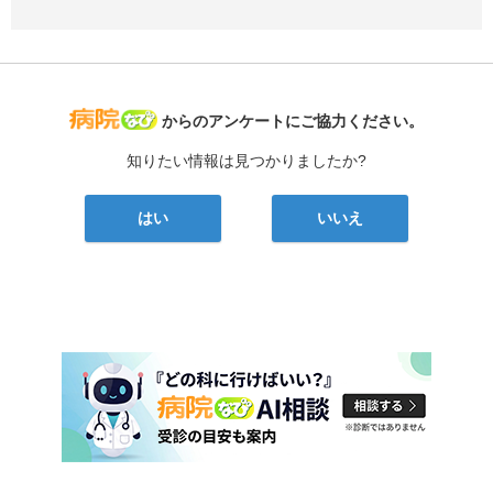
病院なび
からのアンケートにご協力ください。
知りたい情報は見つかりましたか?
はい
いいえ