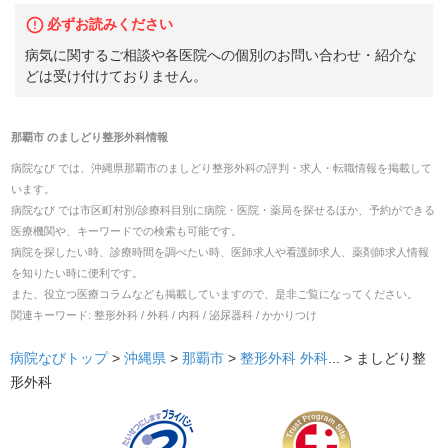
必ずお読みください
病気に関するご相談や各医院への個別のお問い合わせ・紹介な
どは受け付けておりません。
那覇市
の
ましどり整形外科
情報
病院なび では、
沖縄県
那覇市
の
ましどり整形外科
の
評判・求人・転職
情報を掲載して
います。
病院なび では市区町村別/診療科目別に病院・医院・薬局を探せるほか、予約ができる
医療機関や、キーワードでの検索も可能です。
病院を探したい時、診療時間を調べたい時、医師求人や看護師求人、薬剤師求人情報
を知りたい時に便利です。
また、役立つ医療コラムなども掲載していますので、是非ご覧になってください。
関連キーワード:
整形外科 / 外科 / 内科 / 泌尿器科 / かかりつけ
病院なびトップ
>
沖縄県
>
那覇市
>
整形外科
外科
... >
ましどり整
形外科