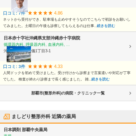
4.86
口コミ:
7
件
ネットから受付ができ、駐車場も止めやすそうなのでこちらで初診をお願いし
てみました。土曜日の午後も診察してもらえるのは仕事...
続きを読む
日本赤十字社沖縄県支部
沖縄赤十字病院
循環器内科, 呼吸器内科, 血液内科, ...
沖縄県那覇市
与儀1丁目3-1
4.33
口コミ:
3
件
人間ドックを初めて受けました。受け付けから診察まで言葉遣いや対応が丁寧
でした。 検査が終わり診察まで長く感じました。 雑...
続きを読む
那覇市(整形外科)の病院・クリニック一覧
ましどり整形外科
近隣の薬局
日本調剤 那覇中央薬局