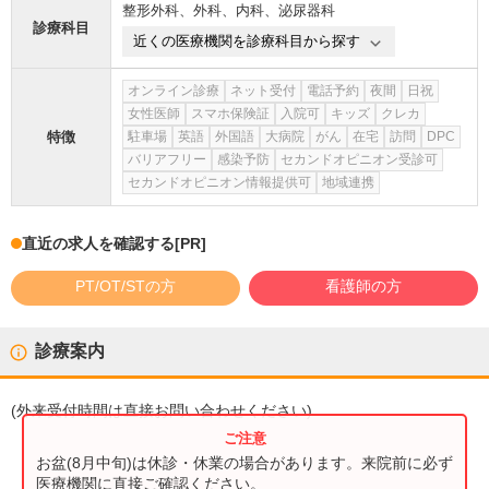
整形外科
、
外科
、
内科
、
泌尿器科
診療科目
近くの医療機関を診療科目から探す
オンライン診療
ネット受付
電話予約
夜間
日祝
女性医師
スマホ保険証
入院可
キッズ
クレカ
特徴
駐車場
英語
外国語
大病院
がん
在宅
訪問
DPC
バリアフリー
感染予防
セカンドオピニオン受診可
セカンドオピニオン情報提供可
地域連携
直近の求人を確認する
[PR]
PT/OT/STの方
看護師の方
診療案内
(
外来受付時間
は直接お問い合わせください)
お盆(8月中旬)は休診・休業の場合があります。来院前に必ず
医療機関に直接ご確認ください。