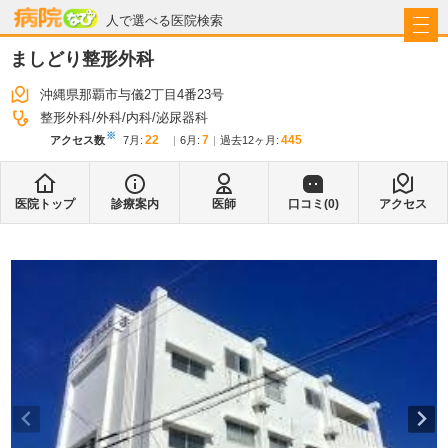
病院なび
人で選べる医院検索
ましどり整形外科
沖縄県那覇市与儀2丁目4番23号
整形外科
外科
内科
泌尿器科
※
22
7
445
アクセス数
7月
:
6月
:
過去12ヶ月:
医院トップ
診療案内
医師
口コミ(
0
)
アクセス