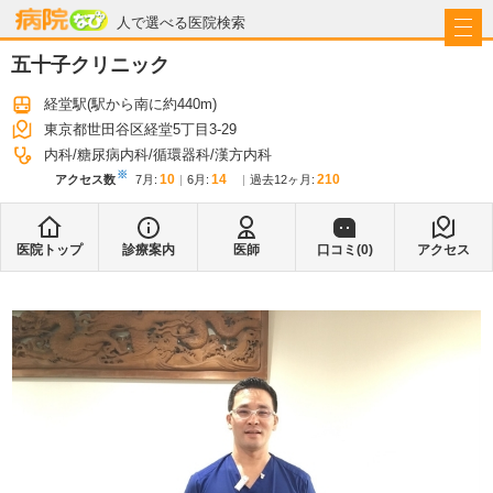
病院なび
人で選べる医院検索
五十子クリニック
経堂駅
(駅から
南に約440m
)
東京都世田谷区経堂5丁目3-29
内科
糖尿病内科
循環器科
漢方内科
※
10
14
210
アクセス数
7月
:
6月
:
過去12ヶ月:
医院トップ
診療案内
医師
口コミ(
0
)
アクセス