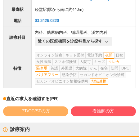
最寄駅
経堂駅
(駅から
南に約440m
)
電話
03-3426-0220
内科
、
糖尿病内科
、
循環器科
、
漢方内科
診療科目
近くの医療機関を診療科目から探す
オンライン診療
ネット受付
電話予約
夜間
日祝
女性医師
スマホ保険証
入院可
キッズ
クレカ
特徴
駐車場
英語
外国語
大病院
がん
在宅
訪問
DPC
バリアフリー
感染予防
セカンドオピニオン受診可
セカンドオピニオン情報提供可
地域連携
直近の求人を確認する
[PR]
PT/OT/STの方
看護師の方
診療案内