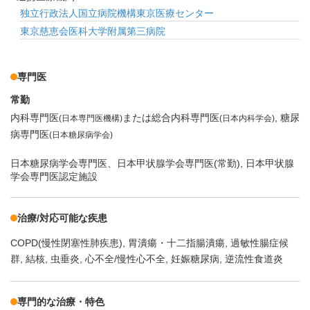
独立行政法人国立病院機構東京医療センター
東京慈恵会医科大学附属第三病院
専門医
常勤
内科専門医
または総合内科専門医
糖尿
(日本専門医機構)
(日本内科学会)
病専門医
(日本糖尿病学会)
日本糖尿病学会専門医、日本甲状腺学会専門医(常勤), 日本甲状腺
学会専門医認定施設
治療/対応可能な疾患
COPD(慢性閉塞性肺疾患)
胃潰瘍・十二指腸潰瘍
過敏性腸症候
群
結核
虫垂炎
心不全/慢性心不全
妊娠糖尿病
逆流性食道炎
専門的な治療・特色