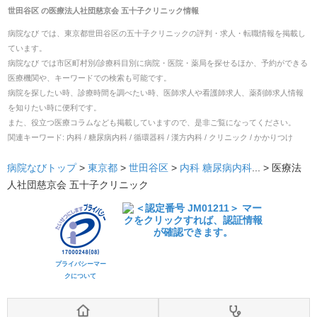
世田谷区
の
医療法人社団慈京会 五十子クリニック
情報
病院なび では、
東京都
世田谷区
の
五十子クリニック
の
評判・求人・転職
情報を掲載し
ています。
病院なび では市区町村別/診療科目別に病院・医院・薬局を探せるほか、予約ができる
医療機関や、キーワードでの検索も可能です。
病院を探したい時、診療時間を調べたい時、医師求人や看護師求人、薬剤師求人情報
を知りたい時に便利です。
また、役立つ医療コラムなども掲載していますので、是非ご覧になってください。
関連キーワード:
内科 / 糖尿病内科 / 循環器科 / 漢方内科 / クリニック / かかりつけ
病院なびトップ
>
東京都
>
世田谷区
>
内科
糖尿病内科
... >
医療法
人社団慈京会 五十子クリニック
プライバシーマー
クについて