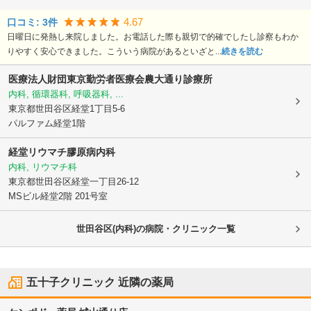
4.67
口コミ:
3
件
日曜日に発熱し来院しました。お電話した際も親切で的確でしたし診察もわか
りやすく安心できました。こういう病院があるといざと...
続きを読む
医療法人財団東京勤労者医療会
農大通り診療所
内科, 循環器科, 呼吸器科, ...
東京都世田谷区
経堂1丁目5-6
パルファム経堂1階
経堂リウマチ膠原病内科
内科, リウマチ科
東京都世田谷区
経堂一丁目26-12
MSビル経堂2階 201号室
世田谷区(内科)の病院・クリニック一覧
五十子クリニック
近隣の薬局