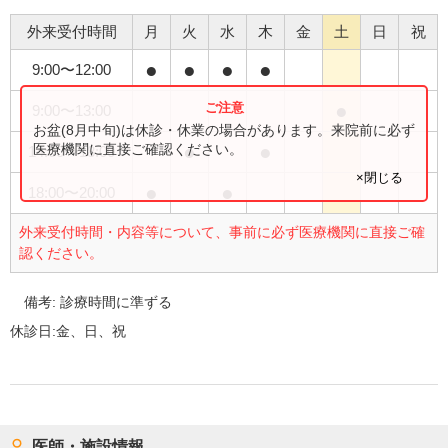
外来受付時間
月
火
水
木
金
土
日
祝
●
●
●
●
9:00
〜
12:00
●
9:00
〜
13:00
お盆(8月中旬)は休診・休業の場合があります。来院前に必ず
●
●
医療機関に直接ご確認ください。
14:00
〜
18:00
×閉じる
●
●
18:00
〜
20:00
外来受付時間・内容等について、事前に必ず医療機関に直接ご確
認ください。
備考:
診療時間に準ずる
休診日:
金、日、祝
医師・施設情報