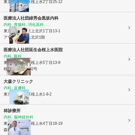
東京都世田谷区
桜上水2丁目25-12
医療法人社団緑秀会
黒坂内科
内科, 胃腸科, 消化器科, ...
東京都世田谷区
上北沢1丁目13-1
アサカシオン上北沢1階
医療法人社団延生会
桜上水医院
内科, 眼科
東京都世田谷区
桜上水5丁目13-9
桜上水ヒルズ102号
大森クリニック
内科, 皮膚科
東京都世田谷区
桜上水1-9-2
林診療所
内科, 脳神経外科
東京都世田谷区
桜上水4丁目18-19
森本ビル2階