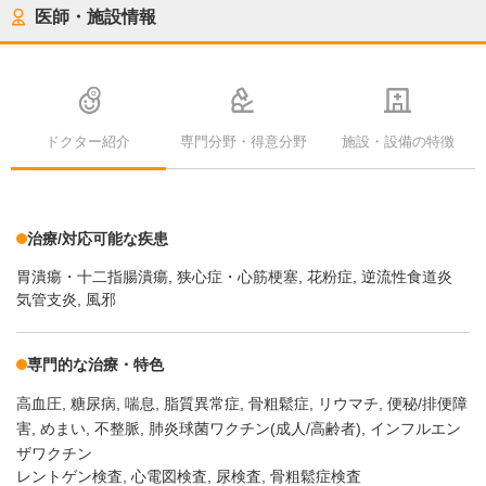
医師・施設情報
ドクター紹介
専門分野・得意分野
施設・設備の特徴
治療/対応可能な疾患
胃潰瘍・十二指腸潰瘍
狭心症・心筋梗塞
花粉症
逆流性食道炎
気管支炎, 風邪
専門的な治療・特色
高血圧
糖尿病
喘息
脂質異常症
骨粗鬆症
リウマチ
便秘/排便障
害
めまい
不整脈
肺炎球菌ワクチン(成人/高齢者)
インフルエン
ザワクチン
レントゲン検査, 心電図検査, 尿検査, 骨粗鬆症検査