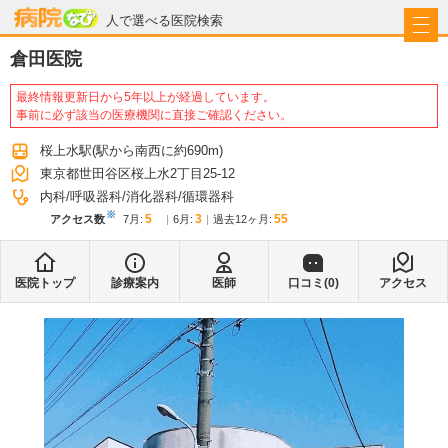
病院なび
人で選べる医院検索
倉田医院
最終情報更新日から5年以上が経過しています。
事前に必ず該当の医療機関に直接ご確認ください。
桜上水駅
(駅から
南西に約690m
)
東京都世田谷区桜上水2丁目25-12
内科
呼吸器科
消化器科
循環器科
※
5
3
55
アクセス数
7月
:
6月
:
過去12ヶ月:
医院トップ
診療案内
医師
口コミ(
0
)
アクセス