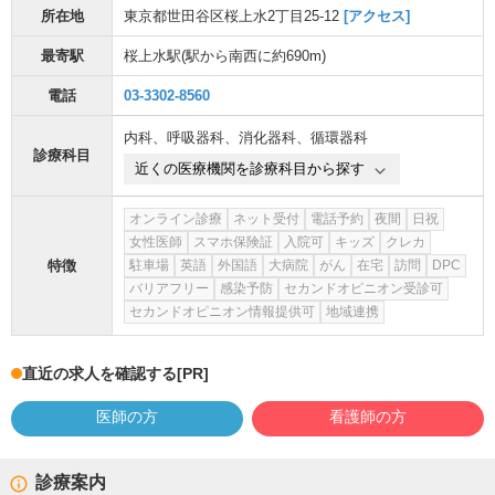
所在地
東京都世田谷区桜上水2丁目25-12
[アクセス]
最寄駅
桜上水駅
(駅から
南西に約690m
)
電話
03-3302-8560
内科
、
呼吸器科
、
消化器科
、
循環器科
診療科目
近くの医療機関を診療科目から探す
オンライン診療
ネット受付
電話予約
夜間
日祝
女性医師
スマホ保険証
入院可
キッズ
クレカ
特徴
駐車場
英語
外国語
大病院
がん
在宅
訪問
DPC
バリアフリー
感染予防
セカンドオピニオン受診可
セカンドオピニオン情報提供可
地域連携
直近の求人を確認する
[PR]
医師の方
看護師の方
診療案内