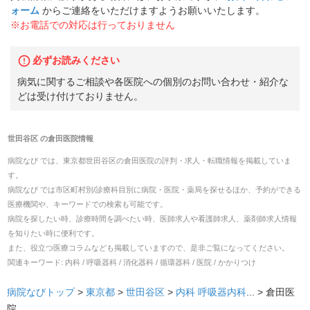
ォーム
からご連絡をいただけますようお願いいたします。
※お電話での対応は行っておりません
必ずお読みください
病気に関するご相談や各医院への個別のお問い合わせ・紹介な
どは受け付けておりません。
世田谷区
の
倉田医院
情報
病院なび では、
東京都
世田谷区
の
倉田医院
の
評判・求人・転職
情報を掲載していま
す。
病院なび では市区町村別/診療科目別に病院・医院・薬局を探せるほか、予約ができる
医療機関や、キーワードでの検索も可能です。
病院を探したい時、診療時間を調べたい時、医師求人や看護師求人、薬剤師求人情報
を知りたい時に便利です。
また、役立つ医療コラムなども掲載していますので、是非ご覧になってください。
関連キーワード:
内科 / 呼吸器科 / 消化器科 / 循環器科 / 医院 / かかりつけ
病院なびトップ
>
東京都
>
世田谷区
>
内科
呼吸器内科
... >
倉田医
院