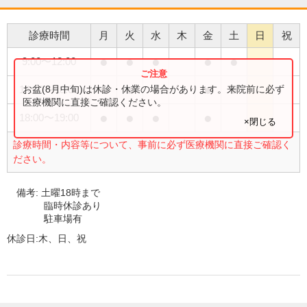
診療時間
月
火
水
木
金
土
日
祝
●
●
●
●
●
9:00
〜
12:00
●
●
●
●
●
お盆(8月中旬)は休診・休業の場合があります。来院前に必ず
14:30
〜
18:00
医療機関に直接ご確認ください。
●
●
●
●
18:00
〜
19:00
×閉じる
診療時間・内容等について、事前に必ず医療機関に直接ご確認く
ださい。
備考:
土曜18時まで
臨時休診あり
駐車場有
休診日:
木、日、祝