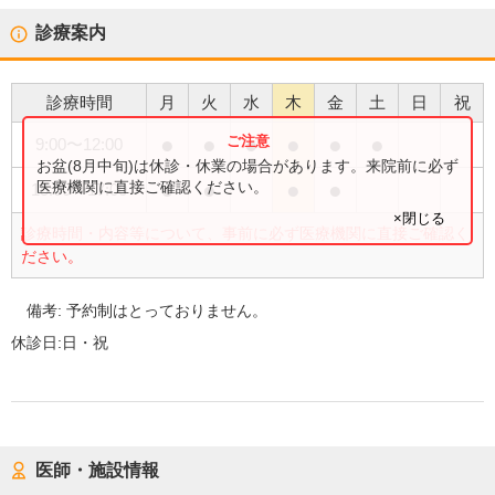
診療案内
診療時間
月
火
水
木
金
土
日
祝
●
●
●
●
●
●
9:00
〜
12:00
お盆(8月中旬)は休診・休業の場合があります。来院前に必ず
●
●
●
●
医療機関に直接ご確認ください。
15:00
〜
17:00
×閉じる
診療時間・内容等について、事前に必ず医療機関に直接ご確認く
ださい。
備考:
予約制はとっておりません。
休診日:
日・祝
医師・施設情報