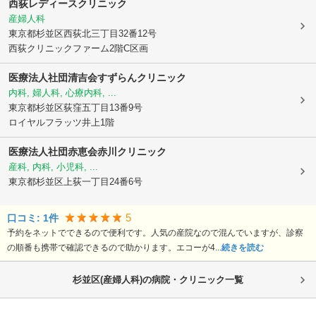
西荻レディースクリニック
産婦人科
東京都杉並区
西荻北三丁目32番12号
西荻クリニックファーム2階C区画
医療法人社団清吉会すずらんクリニック
内科, 婦人科, 心療内科, ...
東京都杉並区
荻窪五丁目13番9号
ロイヤルフラッツ井上1階
医療法人社団赤恵会赤川クリニック
産科, 内科, 小児科, ...
東京都杉並区
上荻一丁目24番6号
5
口コミ:
1
件
予約をネットでできるので便利です。人気の産院なので混んでいますが、診察
の順番も携帯で確認できるので助かります。エコーが4...
続きを読む
杉並区(産婦人科)の病院・クリニック一覧