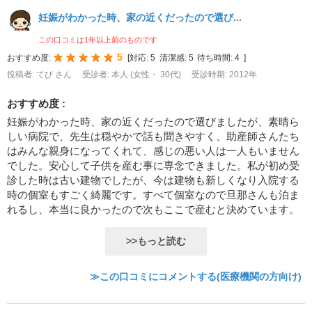
妊娠がわかった時、家の近くだったので選び...
この口コミは1年以上前のものです
5
おすすめ度:
[
対応:
5
清潔感:
5
待ち時間:
4
]
投稿者: てび さん
受診者: 本人 (女性・ 30代)
受診時期: 2012年
おすすめ度 :
妊娠がわかった時、家の近くだったので選びましたが、素晴ら
しい病院で、先生は穏やかで話も聞きやすく、助産師さんたち
はみんな親身になってくれて、感じの悪い人は一人もいません
でした。安心して子供を産む事に専念できました。私が初め受
診した時は古い建物でしたが、今は建物も新しくなり入院する
時の個室もすごく綺麗です。すべて個室なので旦那さんも泊ま
れるし、本当に良かったので次もここで産むと決めています。
>>もっと読む
≫この口コミにコメントする(医療機関の方向け)