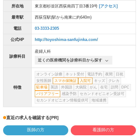
所在地
東京都杉並区西荻南四丁目3番19号
[アクセス]
最寄駅
西荻窪駅
(駅から
南東に約640m
)
電話
03-3333-2305
公式HP
http://toyoshima-sanfujinka.com/
産婦人科
診療科目
近くの医療機関を診療科目から探す
オンライン診療
ネット受付
電話予約
夜間
日祝
女性医師
スマホ保険証
入院可
キッズ
クレカ
特徴
駐車場
英語
外国語
大病院
がん
在宅
訪問
DPC
バリアフリー
感染予防
セカンドオピニオン受診可
セカンドオピニオン情報提供可
地域連携
直近の求人を確認する
[PR]
医師の方
看護師の方