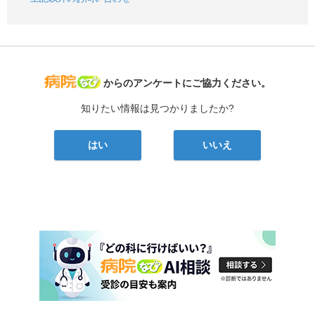
病院なび
からのアンケートにご協力ください。
知りたい情報は見つかりましたか?
はい
いいえ