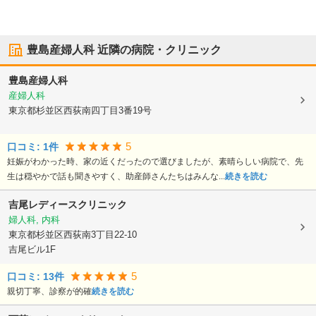
豊島産婦人科
近隣の病院・クリニック
豊島産婦人科
産婦人科
東京都杉並区
西荻南四丁目3番19号
5
口コミ:
1
件
妊娠がわかった時、家の近くだったので選びましたが、素晴らしい病院で、先
生は穏やかで話も聞きやすく、助産師さんたちはみんな...
続きを読む
吉尾レディースクリニック
婦人科, 内科
東京都杉並区
西荻南3丁目22-10
吉尾ビル1F
5
口コミ:
13
件
親切丁寧、診察が的確
続きを読む