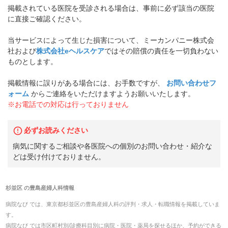
掲載されている医院を受診される場合は、事前に必ず該当の医院
に直接ご確認ください。
当サービスによって生じた損害について、ミーカンパニー株式会
社および
株式会社eヘルスケア
ではその賠償の責任を一切負わない
ものとします。
掲載情報に誤りがある場合には、お手数ですが、
お問い合わせフ
ォーム
からご連絡をいただけますようお願いいたします。
※お電話での対応は行っておりません
必ずお読みください
病気に関するご相談や各医院への個別のお問い合わせ・紹介な
どは受け付けておりません。
杉並区
の
豊島産婦人科
情報
病院なび では、
東京都
杉並区
の
豊島産婦人科
の
評判・求人・転職
情報を掲載していま
す。
病院なび では市区町村別/診療科目別に病院・医院・薬局を探せるほか、予約ができる