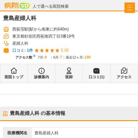
病院なび
人で選べる医院検索
豊島産婦人科
西荻窪駅
(駅から
南東に約640m
)
東京都杉並区西荻南四丁目3番19号
産婦人科
口コミ:
1
件
5.00
※
9
7
190
アクセス数
7月
:
6月
:
過去12ヶ月:
医院トップ
診療案内
医師
口コミ(
1
)
アクセス
豊島産婦人科
の基本情報
医療機関名
豊島産婦人科