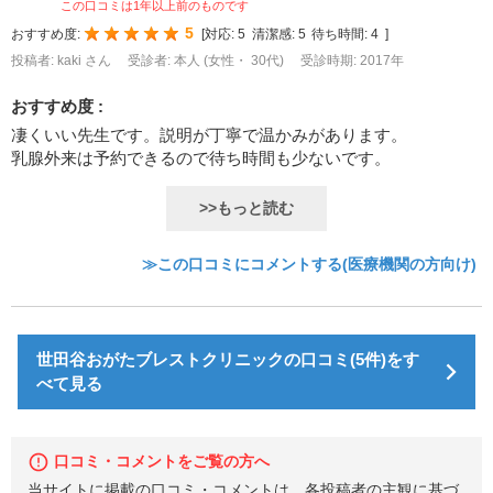
この口コミは1年以上前のものです
5
おすすめ度:
[
対応:
5
清潔感:
5
待ち時間:
4
]
投稿者: kaki さん
受診者: 本人 (女性・ 30代)
受診時期: 2017年
おすすめ度 :
凄くいい先生です。説明が丁寧で温かみがあります。
乳腺外来は予約できるので待ち時間も少ないです。
>>もっと読む
≫この口コミにコメントする(医療機関の方向け)
世田谷おがたブレストクリニックの口コミ(5件)をす
べて見る
口コミ・コメントをご覧の方へ
当サイトに掲載の口コミ・コメントは、各投稿者の主観に基づ