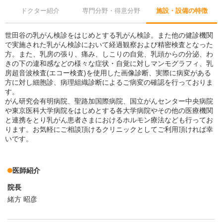
ドクター紹介
専門分野・得意分野
施設・設備の特徴
世田谷の乳がん検診をはじめとする乳がん検診。また他の健診機関
で実施された乳がん検診において経過観察および精密検査となった
方。また、乳房の張り、痛み、しこりの自覚、乳頭からの分泌、わ
きの下の違和感などの様々な症状・自覚に対しマンモグラフィ、乳
房超音波検査(エコー検査)を使用した画像診断、実際に病変がある
方に対し細胞診、病理組織診断によるご病変の確認を行っておりま
す。
がん研究会有明病院、聖路加国際病院、国立がんセンター中央病院
や東京医科大学病院をはじめとする各大学病院やその他の医療機関
と連携をとり乳がん患者さまにおけるホルモン療法なども行ってお
ります。お気軽にご相談頂けるクリニックとしてご利用頂ければ幸
いです。
医師紹介
院長
緒方 昭彦