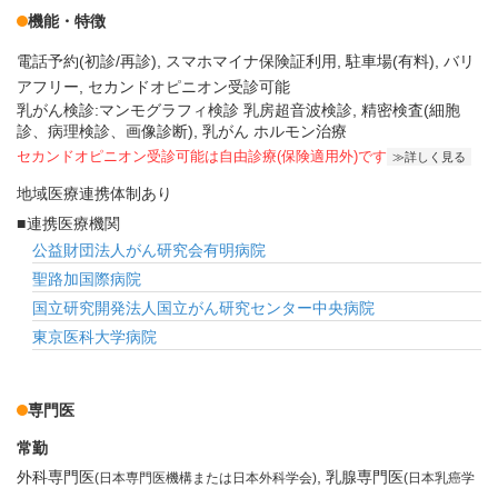
機能・特徴
電話予約(初診/再診)
スマホマイナ保険証利用
駐車場(有料)
バリ
アフリー
セカンドオピニオン受診可能
乳がん検診:マンモグラフィ検診 乳房超音波検診, 精密検査(細胞
診、病理検診、画像診断), 乳がん ホルモン治療
セカンドオピニオン受診可能
は自由診療(保険適用外)です
詳しく見る
地域医療連携体制あり
連携医療機関
公益財団法人がん研究会有明病院
聖路加国際病院
国立研究開発法人国立がん研究センター中央病院
東京医科大学病院
専門医
常勤
外科専門医
乳腺専門医
(日本専門医機構または日本外科学会)
(日本乳癌学