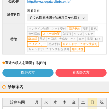
公式HP
http://www.ogata-clinic.or.jp/
乳腺外科
診療科目
近くの医療機関を診療科目から探す
オンライン診療
ネット受付
電話予約
夜間
日祝
女性医師
スマホ保険証
入院可
キッズ
クレカ
特徴
駐車場
英語
外国語
大病院
がん
在宅
訪問
DPC
バリアフリー
感染予防
セカンドオピニオン受診可
セカンドオピニオン情報提供可
地域連携
直近の求人を確認する
[PR]
医師の方
看護師の方
診療案内
診療時間
月
火
水
木
金
土
日
祝