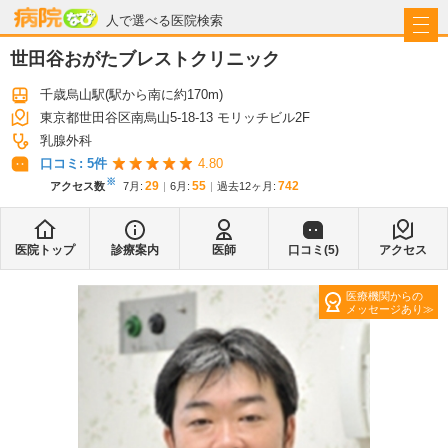
病院なび
人で選べる医院検索
世田谷おがたブレストクリニック
千歳烏山駅
(駅から
南に約170m
)
東京都世田谷区南烏山5-18-13 モリッチビル2F
乳腺外科
口コミ:
5
件
4.80
※
29
55
742
アクセス数
7月
:
6月
:
過去12ヶ月:
医院トップ
診療案内
医師
口コミ(
5
)
アクセス
医療機関からの
メッセージあり