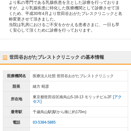
より私の専門である乳腺疾患を主とした診療を行っておりま
すが、より乳腺疾患に特化した医療機関として診療させて頂
くため、平成30年4月より世田谷おがたブレスクリニックと名
称変更させて頂きました。
当院は乳房におけるご不安をかかえる患者さまに、一日も早
く安心して頂くために診療を行っております。
世田谷おがたブレストクリニック
の基本情報
医療機関名
医療法人社団 世田谷おがたブレストクリニック
院長
緒方 昭彦
東京都世田谷区南烏山5-18-13 モリッチビル2F
[アク
所在地
セス]
最寄駅
千歳烏山駅
(駅から
南に約170m
)
電話
03-5384-5885