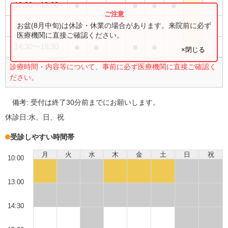
●
●
●
●
10:00
〜
13:00
●
お盆(8月中旬)は休診・休業の場合があります。来院前に必ず
14:30
〜
17:00
医療機関に直接ご確認ください。
●
●
●
●
14:30
〜
18:30
×閉じる
診療時間・内容等について、事前に必ず医療機関に直接ご確認く
ださい。
備考:
受付は終了30分前までにお願いします。
休診日:
水、日、祝
受診しやすい時間帯
月
火
水
木
金
土
日
祝
10:00
13:00
14:30