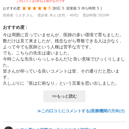
この口コミは1年以上前のものです
5
おすすめ度:
[
対応:
5
清潔感:
5
待ち時間:
5
]
投稿者: うさぎ さん
受診者: 本人 (女性・ 40代)
受診時期: 2019年
おすすめ度 :
今は周囲に言っていませんが、医師の多い環境で育ちました。
数だけは見て来ましたが、残念ながら尊敬できる人は少なく、
よって今でも医師という人種は苦手な方です。
でも、こちらの先生は違いました。
今時こんな先生いらっしゃるんだ!と良い意味でびっくりしまし
た。
皆さんが仰っている良いコメントは皆、その通りだと思いま
す。
久しぶりに「医は仁術なり」という言葉を思い出しました。
>>もっと読む
≫この口コミにコメントする(医療機関の方向け)