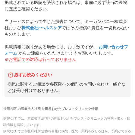
掲載されている医院を受診される場合は、事前に必ず該当の医院
に直接ご確認ください。
当サービスによって生じた損害について、ミーカンパニー株式会
社および
株式会社eヘルスケア
ではその賠償の責任を一切負わない
ものとします。
掲載情報に誤りがある場合には、お手数ですが、
お問い合わせフ
ォーム
からご連絡をいただけますようお願いいたします。
※お電話での対応は行っておりません
必ずお読みください
病気に関するご相談や各医院への個別のお問い合わせ・紹介な
どは受け付けておりません。
世田谷区
の
医療法人社団 世田谷おがたブレストクリニック
情報
病院なび では、
東京都
世田谷区
の
世田谷おがたブレストクリニック
の
評判・求人・転
職
情報を掲載しています。
病院なび では市区町村別/診療科目別に病院・医院・薬局を探せるほか、予約ができる