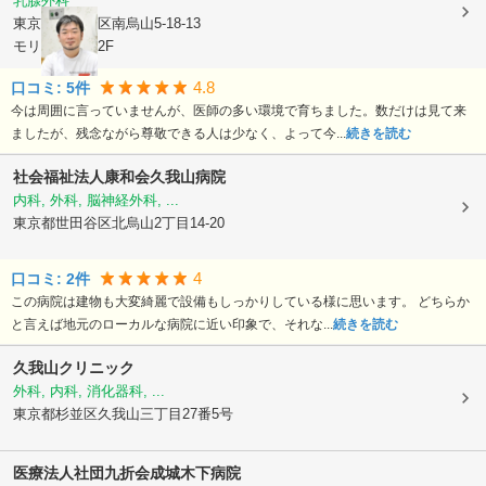
乳腺外科
東京都世田谷区
南烏山5-18-13
モリッチビル2F
4.8
口コミ:
5
件
今は周囲に言っていませんが、医師の多い環境で育ちました。数だけは見て来
ましたが、残念ながら尊敬できる人は少なく、よって今...
続きを読む
社会福祉法人康和会
久我山病院
内科, 外科, 脳神経外科, ...
東京都世田谷区
北烏山2丁目14-20
4
口コミ:
2
件
この病院は建物も大変綺麗で設備もしっかりしている様に思います。 どちらか
と言えば地元のローカルな病院に近い印象で、それな...
続きを読む
久我山クリニック
外科, 内科, 消化器科, ...
東京都杉並区
久我山三丁目27番5号
医療法人社団九折会
成城木下病院