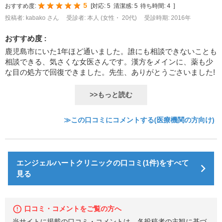
5
おすすめ度:
[
対応:
5
清潔感:
5
待ち時間:
4
]
投稿者: kabako さん
受診者: 本人 (女性・ 20代)
受診時期: 2016年
おすすめ度 :
鹿児島市にいた1年ほど通いました。誰にも相談できないことも
相談できる、気さくな女医さんです。漢方をメインに、薬も少
な目の処方で回復できました。先生、ありがとうごさいました!
>>もっと読む
≫この口コミにコメントする(医療機関の方向け)
エンジェルハートクリニックの口コミ(1件)をすべて
見る
口コミ・コメントをご覧の方へ
当サイトに掲載の口コミ・コメントは、各投稿者の主観に基づ