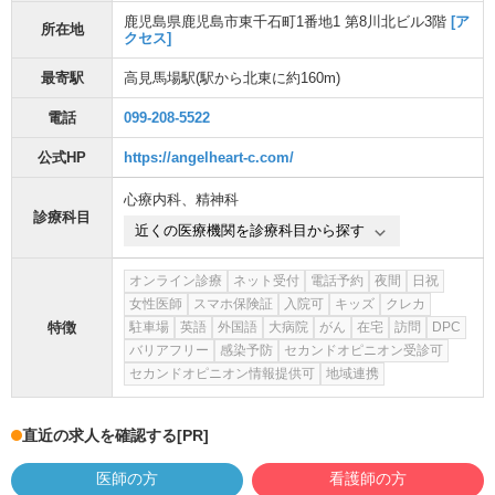
鹿児島県鹿児島市東千石町1番地1 第8川北ビル3階
[ア
所在地
クセス]
最寄駅
高見馬場駅
(駅から
北東に約160m
)
電話
099-208-5522
公式HP
https://angelheart-c.com/
心療内科
、
精神科
診療科目
近くの医療機関を診療科目から探す
オンライン診療
ネット受付
電話予約
夜間
日祝
女性医師
スマホ保険証
入院可
キッズ
クレカ
特徴
駐車場
英語
外国語
大病院
がん
在宅
訪問
DPC
バリアフリー
感染予防
セカンドオピニオン受診可
セカンドオピニオン情報提供可
地域連携
直近の求人を確認する
[PR]
医師の方
看護師の方