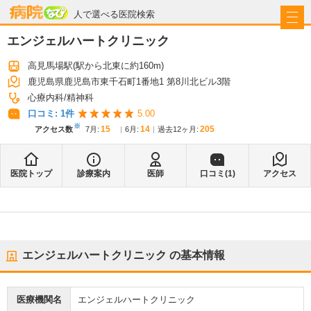
病院なび
人で選べる医院検索
エンジェルハートクリニック
高見馬場駅
(駅から
北東に約160m
)
鹿児島県鹿児島市東千石町1番地1 第8川北ビル3階
心療内科
精神科
口コミ:
1
件
5.00
※
15
14
205
アクセス数
7月
:
6月
:
過去12ヶ月:
医院トップ
診療案内
医師
口コミ(
1
)
アクセス
エンジェルハートクリニック
の基本情報
医療機関名
エンジェルハートクリニック