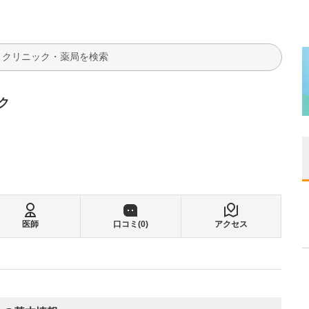
検索
ク
医師
口コミ(
0
)
アクセス