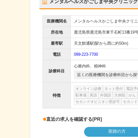
メンタルヘルスかごしま中央クリニック
医療機関名
メンタルヘルスかごしま中央クリニ
所在地
鹿児島県鹿児島市東千石町13番19号
最寄駅
天文館通駅
(駅から
西に約50m
)
電話
099-223-7700
心療内科
、
精神科
診療科目
近くの医療機関を診療科目から探
オンライン診療
ネット受付
電話予
特徴
駐車場
英語
外国語
大病院
がん
セカンドオピニオン受診可
セカンド
直近の求人を確認する
[PR]
医師の方