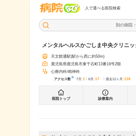
病院なび
人で選べる医院検索
メンタルヘルスかごしま中央クリニッ
天文館通駅
(駅から
西に約50m
)
鹿児島県鹿児島市東千石町13番19号2階
心療内科
精神科
※
1
17
116
アクセス数
7月
:
6月
:
過去12ヶ月:
医院トップ
診療案内