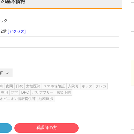
の基本情報
ック
2階
[アクセス]
す
約
夜間
日祝
女性医師
スマホ保険証
入院可
キッズ
クレカ
在宅
訪問
DPC
バリアフリー
感染予防
オピニオン情報提供可
地域連携
看護師の方