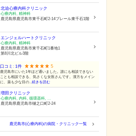
北迫心療内科クリニック
心療内科, 精神科
鹿児島県鹿児島市
東千石町2-14プレール東千石1階
エンジェルハートクリニック
心療内科, 精神科
鹿児島県鹿児島市
東千石町1番地1
第8川北ビル3階
5
口コミ:
1
件
鹿児島市にいた1年ほど通いました。誰にも相談できない
ことも相談できる、気さくな女医さんです。漢方をメイン
に、薬も少な目の...
続きを読む
増田クリニック
心療内科, 内科, 循環器科, ...
鹿児島県鹿児島市
樋之口町2-24
鹿児島市(心療内科)の病院・クリニック一覧