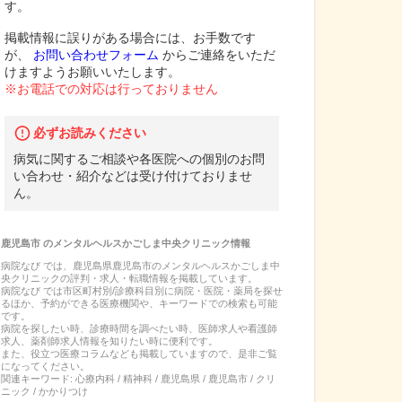
す。
掲載情報に誤りがある場合には、お手数です
が、
お問い合わせフォーム
からご連絡をいただ
けますようお願いいたします。
※お電話での対応は行っておりません
必ずお読みください
病気に関するご相談や各医院への個別のお問
い合わせ・紹介などは受け付けておりませ
ん。
鹿児島市
の
メンタルヘルスかごしま中央クリニック
情報
病院なび では、
鹿児島県
鹿児島市
の
メンタルヘルスかごしま中
央クリニック
の
評判・求人・転職
情報を掲載しています。
病院なび では市区町村別/診療科目別に病院・医院・薬局を探せ
るほか、予約ができる医療機関や、キーワードでの検索も可能
です。
病院を探したい時、診療時間を調べたい時、医師求人や看護師
求人、薬剤師求人情報を知りたい時に便利です。
また、役立つ医療コラムなども掲載していますので、是非ご覧
になってください。
関連キーワード:
心療内科 / 精神科 / 鹿児島県 / 鹿児島市 / クリ
ニック / かかりつけ