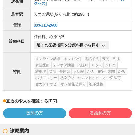
所在地
クセス]
最寄駅
天文館通駅
(駅から
北に約190m
)
電話
099-219-2600
精神科
、
心療内科
診療科目
近くの医療機関を診療科目から探す
オンライン診療
ネット受付
電話予約
夜間
日祝
女性医師
スマホ保険証
入院可
キッズ
クレカ
特徴
駐車場
英語
外国語
大病院
がん
在宅
訪問
DPC
バリアフリー
感染予防
セカンドオピニオン受診可
セカンドオピニオン情報提供可
地域連携
直近の求人を確認する
[PR]
医師の方
看護師の方
診療案内