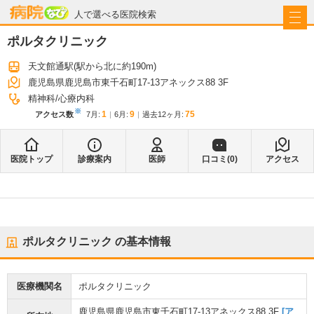
病院なび
人で選べる医院検索
ポルタクリニック
天文館通駅
(駅から
北に約190m
)
鹿児島県鹿児島市東千石町17-13アネックス88 3F
精神科
心療内科
※
1
9
75
アクセス数
7月
:
6月
:
過去12ヶ月:
医院トップ
診療案内
医師
口コミ(
0
)
アクセス
ポルタクリニック
の基本情報
医療機関名
ポルタクリニック
鹿児島県鹿児島市東千石町17-13アネックス88 3F
[ア