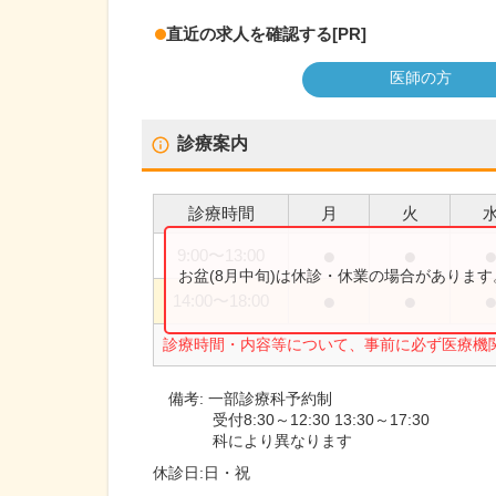
直近の求人を確認する
[PR]
医師の方
診療案内
診療時間
月
火
●
●
9:00
〜
13:00
お盆(8月中旬)は休診・休業の場合がありま
●
●
14:00
〜
18:00
診療時間・内容等について、事前に必ず医療機
備考:
一部診療科予約制
受付8:30～12:30 13:30～17:30
科により異なります
休診日:
日・祝