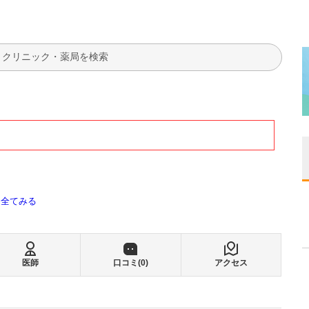
検索
全てみる
医師
口コミ(
0
)
アクセス