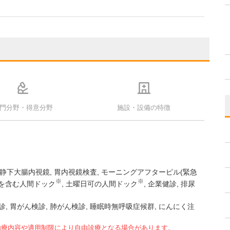
門分野・得意分野
施設・設備の特徴
静下大腸内視鏡
胃内視鏡検査
モーニングアフターピル(緊急
※
※
を含む人間ドック
土曜日可の人間ドック
企業健診
排尿
, 胃がん検診, 肺がん検診, 睡眠時無呼吸症候群, にんにく注
治療内容や適用制限により自由診療となる場合があります。