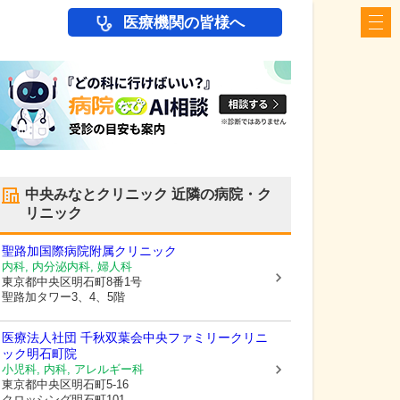
医療機関の皆様へ
中央みなとクリニック
近隣の病院・ク
リニック
聖路加国際病院附属クリニック
内科, 内分泌内科, 婦人科
東京都中央区
明石町8番1号
聖路加タワー3、4、5階
医療法人社団 千秋双葉会
中央ファミリークリニ
ック明石町院
小児科, 内科, アレルギー科
東京都中央区
明石町5-16
クロッシング明石町101