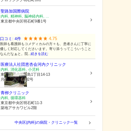
聖路加国際病院
内科, 精神科, 脳神経内科, ...
東京都中央区
明石町9番1号
4.75
口コミ:
4
件
医師も看護師もコメディカルの方々も、患者さんに丁寧に
優しく対応してくださいます。寄り添うってこういうこと
なんだなぁと。院...
続きを読む
医療法人社団恵杏会
河内クリニック
内科, 消化器科, 小児科
東京都中央区
月島1丁目14-13
月島ホームズ102号
青栁クリニック
内科, 循環器科
東京都中央区
明石町11-3
築地アサカワビル2階
中央区(内科)の病院・クリニック一覧