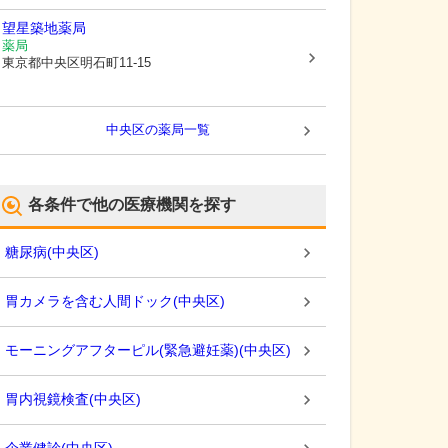
望星築地薬局
薬局
東京都中央区
明石町11-15
中央区
の薬局一覧
各条件で他の医療機関を探す
糖尿病
(
中央区
)
胃カメラを含む人間ドック
(
中央区
)
モーニングアフターピル(緊急避妊薬)
(
中央区
)
胃内視鏡検査
(
中央区
)