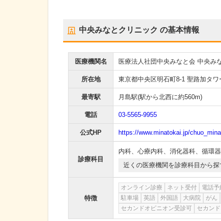
中央みなとクリニック
の基本情報
医療機関名
医療法人社団中央みなと会 中央み
所在地
東京都中央区明石町8-1 聖路加タワ
最寄駅
月島駅
(駅から
北西に約560m
)
電話
03-5565-9955
公式HP
https://www.minatokai.jp/chuo_mina
内科
、
心療内科
、
消化器科
、
循環器
診療科目
近くの医療機関を診療科目から探
オンライン診療
ネット受付
電話予
特徴
駐車場
英語
外国語
大病院
がん
セカンドオピニオン受診可
セカンド