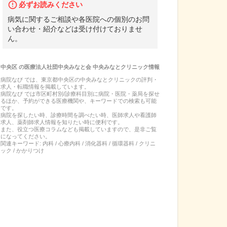
必ずお読みください
病気に関するご相談や各医院への個別のお問
い合わせ・紹介などは受け付けておりませ
ん。
中央区
の
医療法人社団中央みなと会 中央みなとクリニック
情報
病院なび では、
東京都
中央区
の
中央みなとクリニック
の
評判・
求人・転職
情報を掲載しています。
病院なび では市区町村別/診療科目別に病院・医院・薬局を探せ
るほか、予約ができる医療機関や、キーワードでの検索も可能
です。
病院を探したい時、診療時間を調べたい時、医師求人や看護師
求人、薬剤師求人情報を知りたい時に便利です。
また、役立つ医療コラムなども掲載していますので、是非ご覧
になってください。
関連キーワード:
内科 / 心療内科 / 消化器科 / 循環器科 / クリニ
ック / かかりつけ