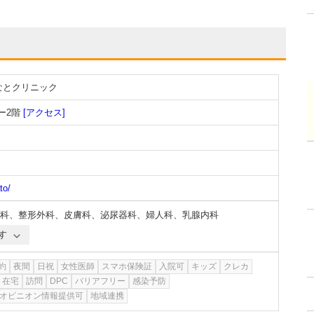
なとクリニック
ー2階
[アクセス]
to/
科
、
整形外科
、
皮膚科
、
泌尿器科
、
婦人科
、
乳腺内科
す
約
夜間
日祝
女性医師
スマホ保険証
入院可
キッズ
クレカ
在宅
訪問
DPC
バリアフリー
感染予防
オピニオン情報提供可
地域連携