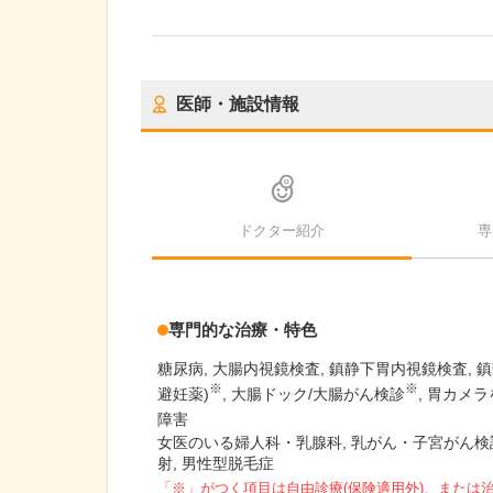
医師・施設情報
ドクター紹介
専
専門的な治療・特色
糖尿病
大腸内視鏡検査
鎮静下胃内視鏡検査
鎮
※
※
避妊薬)
大腸ドック/大腸がん検診
胃カメラ
障害
女医のいる婦人科・乳腺科, 乳がん・子宮がん検診
射, 男性型脱毛症
「※」がつく項目は自由診療(保険適用外)、または