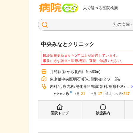
病院なび
人で選べる医院検索
中央みなとクリニック
最終情報更新日から5年以上が経過しています。
事前に必ず該当の医療機関に直接ご確認ください。
月島駅
(駅から
北西に約560m
)
東京都中央区明石町8-1 聖路加タワー2階
内科
心療内科
消化器科
循環器科
整形外科
...
※
21
17
347
アクセス数
7月
:
6月
:
過去12ヶ月:
医院トップ
診療案内