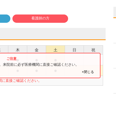
看護師の方
水
木
金
土
日
祝
●
●
●
●
す。来院前に必ず医療機関に直接ご確認ください。
●
●
●
●
×閉じる
関に直接ご確認ください。