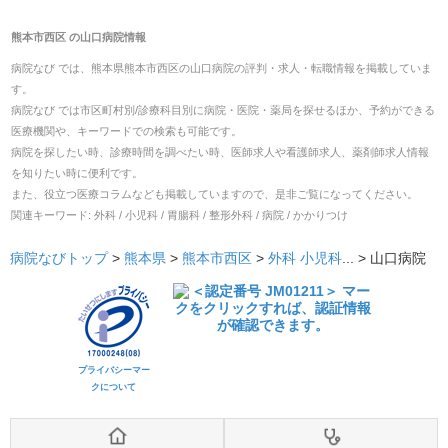
熊本市西区
の
山口病院
情報
病院なび では、
熊本県
熊本市西区
の
山口病院
の
評判・求人・転職
情報を掲載していま
す。
病院なび では市区町村別/診療科目別に病院・医院・薬局を探せるほか、予約ができる
医療機関や、キーワードでの検索も可能です。
病院を探したい時、診療時間を調べたい時、医師求人や看護師求人、薬剤師求人情報
を知りたい時に便利です。
また、役立つ医療コラムなども掲載していますので、是非ご覧になってください。
関連キーワード:
外科 / 小児科 / 胃腸科 / 整形外科 / 病院 / かかりつけ
病院なびトップ
>
熊本県
>
熊本市西区
>
外科
小児科
... >
山口病院
プライバシーマー
クについて