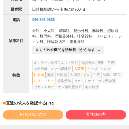
最寄駅
田崎橋駅
(駅から
南西に約700m
)
電話
096-356-0666
外科
、
小児科
、
胃腸科
、
整形外科
、
麻酔科
、
泌尿器
科
、
肛門科
、
呼吸器外科
、
呼吸器科
、
リハビリテーシ
診療科目
ョン科
、
呼吸器内科
、
消化器科
近くの医療機関を診療科目から探す
オンライン診療
ネット受付
電話予約
夜間
日祝
女性医師
スマホ保険証
入院可
キッズ
クレカ
特徴
駐車場
英語
外国語
大病院
がん
在宅
訪問
DPC
バリアフリー
感染予防
セカンドオピニオン受診可
セカンドオピニオン情報提供可
地域連携
直近の求人を確認する
[PR]
PT/OT/STの方
看護師の方