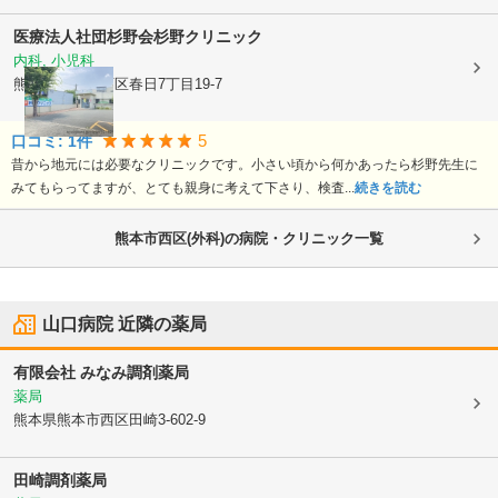
医療法人社団杉野会
杉野クリニック
内科, 小児科
熊本県熊本市西区
春日7丁目19-7
5
口コミ:
1
件
昔から地元には必要なクリニックです。小さい頃から何かあったら杉野先生に
みてもらってますが、とても親身に考えて下さり、検査...
続きを読む
熊本市西区(外科)の病院・クリニック一覧
山口病院
近隣の薬局
有限会社 みなみ調剤薬局
薬局
熊本県熊本市西区
田崎3-602-9
田崎調剤薬局