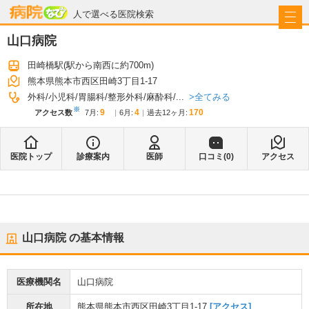
病院なび
人で選べる医院検索
山口病院
田崎橋駅
(駅から
南西に約700m
)
熊本県熊本市西区田崎3丁目1-17
全てみる
外科
小児科
胃腸科
整形外科
麻酔科
...
※
9
4
170
アクセス数
7月
:
6月
:
過去12ヶ月:
医院トップ
診療案内
医師
口コミ(
0
)
アクセス
山口病院
の基本情報
医療機関名
山口病院
所在地
熊本県熊本市西区田崎3丁目1-17
[アクセス]