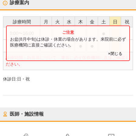
診療案内
診療時間
月
火
水
木
金
土
日
祝
●
9:00
〜
16:00
お盆(8月中旬)は休診・休業の場合があります。来院前に必ず
●
●
●
●
●
医療機関に直接ご確認ください。
9:00
〜
18:00
×閉じる
診療時間・内容等について、事前に必ず医療機関に直接ご確認く
ださい。
休診日:
日・祝
医師・施設情報