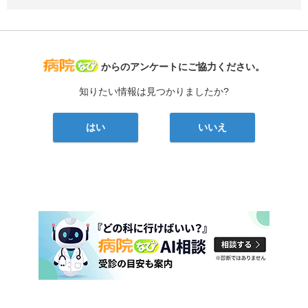
病院なび
からのアンケートにご協力ください。
知りたい情報は見つかりましたか?
はい
いいえ