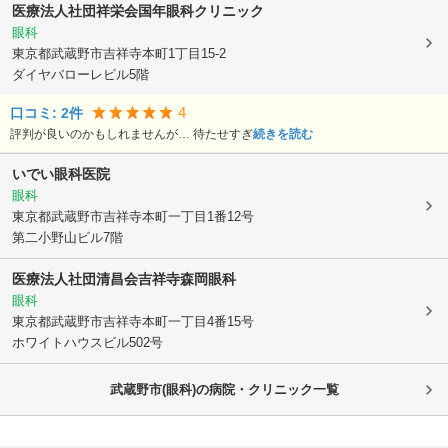
医療法人社団祥栄会
国年眼科クリニック
眼科
東京都武蔵野市
吉祥寺本町1丁目15-2
ダイヤバローレビル5階
4
口コミ:
2
件
評判が良いのかもしれませんが… 待たせすぎ
続きを読む
いでい眼科医院
眼科
東京都武蔵野市
吉祥寺本町一丁目1番12号
第二小野山ビル7階
医療法人社団清昌会吉祥寺森岡眼科
眼科
東京都武蔵野市
吉祥寺本町一丁目4番15号
ホワイトハウスビル502号
武蔵野市(眼科)の病院・クリニック一覧