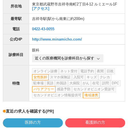
東京都武蔵野市吉祥寺南町2丁目4-12 ルミエール1F
所在地
[アクセス]
最寄駅
吉祥寺駅
(駅から
南東に約200m
)
電話
0422-43-0055
公式HP
http://www.minamicho.com/
眼科
診療科目
近くの医療機関を診療科目から探す
オンライン診療
ネット受付
電話予約
夜間
日祝
女性医師
スマホ保険証
入院可
キッズ
クレカ
特徴
駐車場
英語
外国語
大病院
がん
在宅
訪問
DPC
バリアフリー
感染予防
セカンドオピニオン受診可
セカンドオピニオン情報提供可
地域連携
直近の求人を確認する
[PR]
医師の方
看護師の方