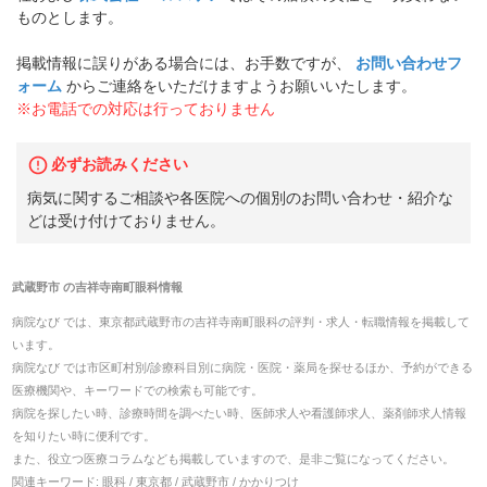
ものとします。
掲載情報に誤りがある場合には、お手数ですが、
お問い合わせフ
ォーム
からご連絡をいただけますようお願いいたします。
※お電話での対応は行っておりません
必ずお読みください
病気に関するご相談や各医院への個別のお問い合わせ・紹介な
どは受け付けておりません。
武蔵野市
の
吉祥寺南町眼科
情報
病院なび では、
東京都
武蔵野市
の
吉祥寺南町眼科
の
評判・求人・転職
情報を掲載して
います。
病院なび では市区町村別/診療科目別に病院・医院・薬局を探せるほか、予約ができる
医療機関や、キーワードでの検索も可能です。
病院を探したい時、診療時間を調べたい時、医師求人や看護師求人、薬剤師求人情報
を知りたい時に便利です。
また、役立つ医療コラムなども掲載していますので、是非ご覧になってください。
関連キーワード:
眼科 / 東京都 / 武蔵野市 / かかりつけ