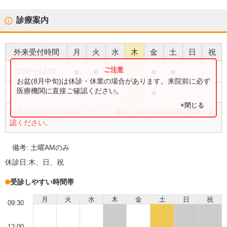
診療案内
外来受付時間
月
火
水
木
金
土
日
祝
●
●
●
●
●
9:30
〜
12:00
お盆(8月中旬)は休診・休業の場合があります。来院前に必ず
●
●
●
●
医療機関に直接ご確認ください。
14:00
〜
16:30
×閉じる
外来受付時間・内容等について、事前に必ず医療機関に直接ご確
認ください。
備考:
土曜AMのみ
休診日:
木、日、祝
受診しやすい時間帯
月
火
水
木
金
土
日
祝
09:30
12:00