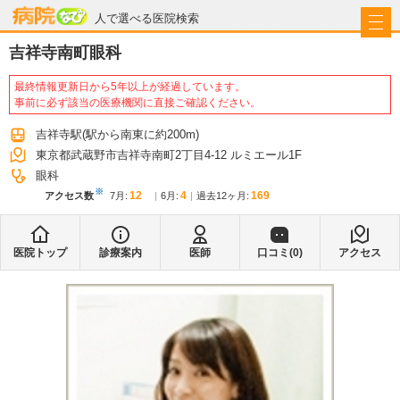
病院なび
人で選べる医院検索
吉祥寺南町眼科
最終情報更新日から5年以上が経過しています。
事前に必ず該当の医療機関に直接ご確認ください。
吉祥寺駅
(駅から
南東に約200m
)
東京都武蔵野市吉祥寺南町2丁目4-12 ルミエール1F
眼科
※
12
4
169
アクセス数
7月
:
6月
:
過去12ヶ月:
医院トップ
診療案内
医師
口コミ(
0
)
アクセス