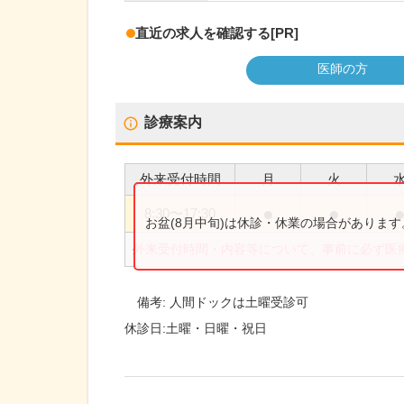
直近の求人を確認する
[PR]
医師の方
診療案内
外来受付時間
月
火
●
●
8:30
〜
17:30
お盆(8月中旬)は休診・休業の場合がありま
外来受付時間・内容等について、事前に必ず医
備考:
人間ドックは土曜受診可
休診日:
土曜・日曜・祝日