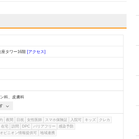
伎座タワー16階
[アクセス]
ン科
、
皮膚科
す
約
夜間
日祝
女性医師
スマホ保険証
入院可
キッズ
クレカ
在宅
訪問
DPC
バリアフリー
感染予防
オピニオン情報提供可
地域連携