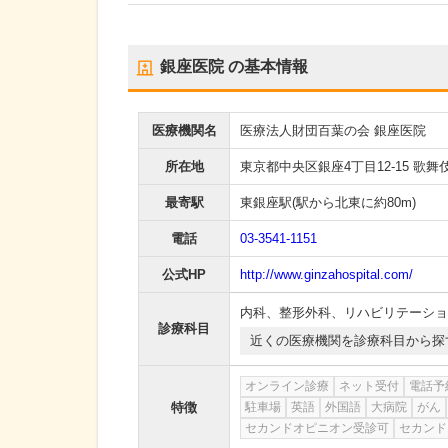
銀座医院
の基本情報
医療機関名
医療法人財団百葉の会 銀座医院
所在地
東京都中央区銀座4丁目12-15 歌舞
最寄駅
東銀座駅
(駅から
北東に約80m
)
電話
03-3541-1151
公式HP
http://www.ginzahospital.com/
内科
、
整形外科
、
リハビリテーショ
診療科目
近くの医療機関を診療科目から探
オンライン診療
ネット受付
電話予
特徴
駐車場
英語
外国語
大病院
がん
セカンドオピニオン受診可
セカンド