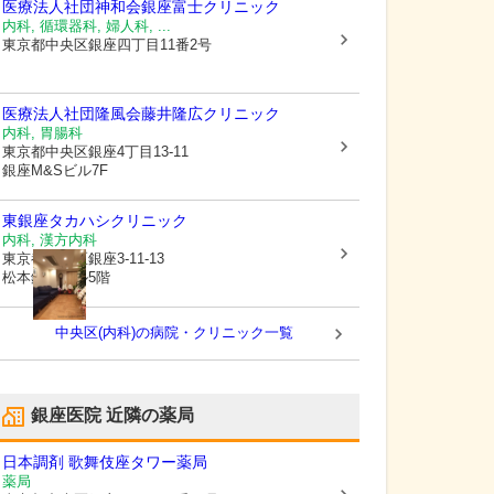
医療法人社団神和会銀座富士クリニック
内科, 循環器科, 婦人科, ...
東京都中央区
銀座四丁目11番2号
医療法人社団隆風会
藤井隆広クリニック
内科, 胃腸科
東京都中央区
銀座4丁目13-11
銀座M&Sビル7F
東銀座タカハシクリニック
内科, 漢方内科
東京都中央区
銀座3-11-13
松本銀座ビル5階
中央区(内科)の病院・クリニック一覧
銀座医院
近隣の薬局
日本調剤 歌舞伎座タワー薬局
薬局