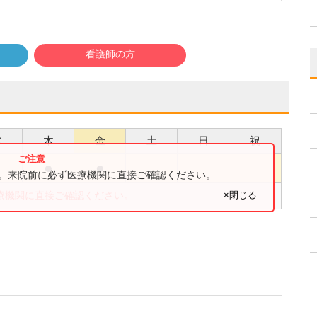
看護師の方
水
木
金
土
日
祝
●
●
●
す。来院前に必ず医療機関に直接ご確認ください。
×閉じる
療機関に直接ご確認ください。