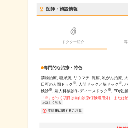
医師・施設情報
ドクター紹介
専
専門的な治療・特色
禁煙治療
糖尿病
リウマチ
乾癬
乳がん治療
※
※
日可の人間ドック
人間ドックと脳ドック
※
※
検診
婦人科検診/レディースドック
ED(勃
「※」がつく項目は自由診療(保険適用外)、または
詳しく見る
本情報に関するご注意