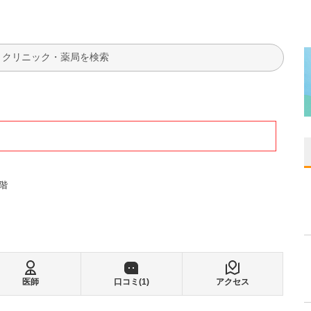
検索
6階
医師
口コミ(
1
)
アクセス