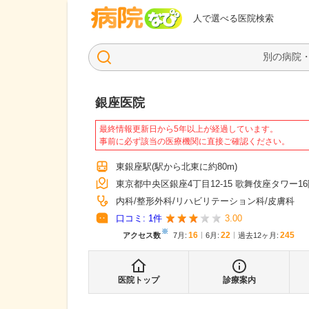
病院なび
人で選べる医院検索
銀座医院
最終情報更新日から5年以上が経過しています。
事前に必ず該当の医療機関に直接ご確認ください。
東銀座駅
(駅から
北東に約80m
)
東京都中央区銀座4丁目12-15 歌舞伎座タワー1
内科
整形外科
リハビリテーション科
皮膚科
口コミ:
1
件
3.00
※
16
22
245
アクセス数
7月
:
6月
:
過去12ヶ月:
医院トップ
診療案内