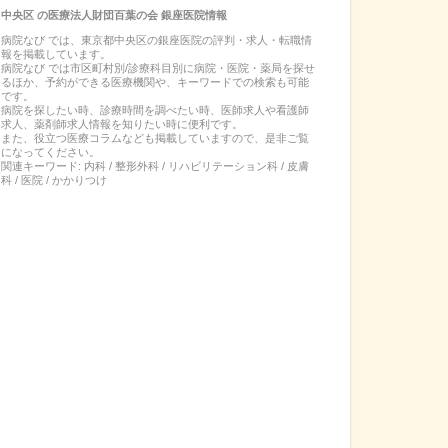
中央区
の
医療法人財団百葉の会 銀座医院
情報
病院なび では、
東京都
中央区
の
銀座医院
の
評判・求人・転職
情
報を掲載しています。
病院なび では市区町村別/診療科目別に病院・医院・薬局を探せ
るほか、予約ができる医療機関や、キーワードでの検索も可能
です。
病院を探したい時、診療時間を調べたい時、医師求人や看護師
求人、薬剤師求人情報を知りたい時に便利です。
また、役立つ医療コラムなども掲載していますので、是非ご覧
になってください。
関連キーワード:
内科 / 整形外科 / リハビリテーション科 / 皮膚
科 / 医院 / かかりつけ