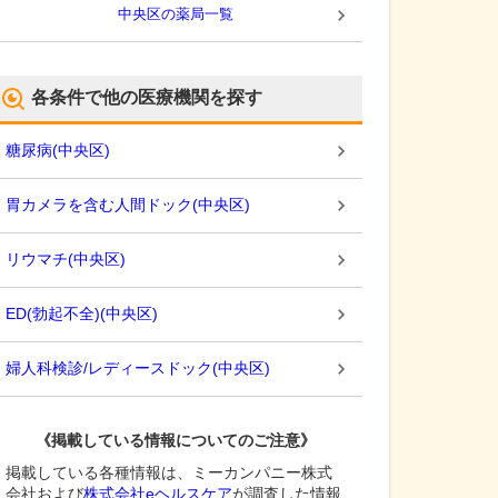
中央区
の薬局一覧
各条件で他の医療機関を探す
糖尿病
(
中央区
)
胃カメラを含む人間ドック
(
中央区
)
リウマチ
(
中央区
)
ED(勃起不全)
(
中央区
)
婦人科検診/レディースドック
(
中央区
)
《掲載している情報についてのご注意》
掲載している各種情報は、ミーカンパニー株式
会社および
株式会社eヘルスケア
が調査した情報