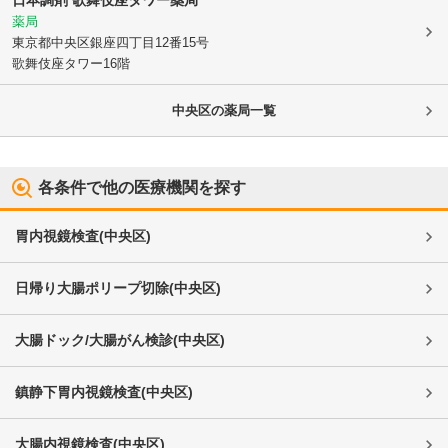
日本調剤 歌舞伎座タワー薬局
薬局
東京都中央区
銀座四丁目12番15号
歌舞伎座タワー16階
中央区
の薬局一覧
各条件で他の医療機関を探す
胃内視鏡検査
(
中央区
)
日帰り大腸ポリープ切除
(
中央区
)
大腸ドック/大腸がん検診
(
中央区
)
鎮静下胃内視鏡検査
(
中央区
)
大腸内視鏡検査
(
中央区
)