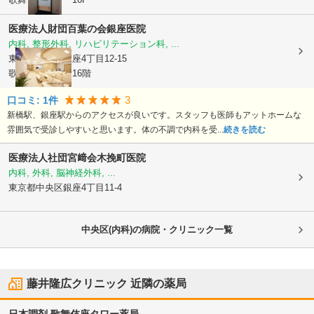
医療法人財団百葉の会
銀座医院
内科, 整形外科, リハビリテーション科, ...
東京都中央区
銀座4丁目12-15
歌舞伎座タワー16階
3
口コミ:
1
件
新橋駅、銀座駅からのアクセスが良いです。スタッフも医師もアットホームな
雰囲気で受診しやすいと思います。体の不調で内科を受...
続きを読む
医療法人社団宮﨑会
木挽町医院
内科, 外科, 脳神経外科, ...
東京都中央区
銀座4丁目11-4
中央区(内科)の病院・クリニック一覧
藤井隆広クリニック
近隣の薬局