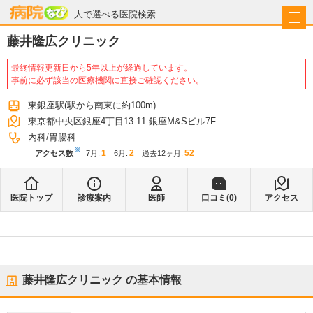
病院なび
人で選べる医院検索
藤井隆広クリニック
最終情報更新日から5年以上が経過しています。
事前に必ず該当の医療機関に直接ご確認ください。
東銀座駅
(駅から
南東に約100m
)
東京都中央区銀座4丁目13-11 銀座M&Sビル7F
内科
胃腸科
※
1
2
52
アクセス数
7月
:
6月
:
過去12ヶ月:
医院トップ
診療案内
医師
口コミ(
0
)
アクセス
藤井隆広クリニック
の基本情報