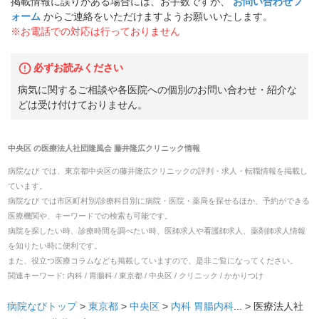
掲載情報に誤りがある場合には、お手数ですが、
お問い合わせフ
ォーム
からご連絡をいただけますようお願いいたします。
※お電話での対応は行っておりません
必ずお読みください
病気に関するご相談や各医院への個別のお問い合わせ・紹介な
どは受け付けておりません。
中央区
の
医療法人社団隆風会 藤井隆広クリニック
情報
病院なび では、
東京都
中央区
の
藤井隆広クリニック
の
評判・求人・転職
情報を掲載し
ています。
病院なび では市区町村別/診療科目別に病院・医院・薬局を探せるほか、予約ができる
医療機関や、キーワードでの検索も可能です。
病院を探したい時、診療時間を調べたい時、医師求人や看護師求人、薬剤師求人情報
を知りたい時に便利です。
また、役立つ医療コラムなども掲載していますので、是非ご覧になってください。
関連キーワード:
内科 / 胃腸科 / 東京都 / 中央区 / クリニック / かかりつけ
病院なびトップ
>
東京都
>
中央区
>
内科
胃腸内科
... >
医療法人社