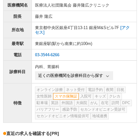
医療機関名
医療法人社団隆風会 藤井隆広クリニック
院長
藤井 隆広
東京都中央区銀座4丁目13-11 銀座M&Sビル7F
[アク
所在地
セス]
最寄駅
東銀座駅
(駅から
南東に約100m
)
電話
03-3544-6266
内科
、
胃腸科
診療科目
近くの医療機関を診療科目から探す
オンライン診療
ネット受付
電話予約
夜間
日祝
女性医師
スマホ保険証
入院可
キッズ
クレカ
特徴
駐車場
英語
外国語
大病院
がん
在宅
訪問
DPC
バリアフリー
感染予防
セカンドオピニオン受診可
セカンドオピニオン情報提供可
地域連携
直近の求人を確認する
[PR]