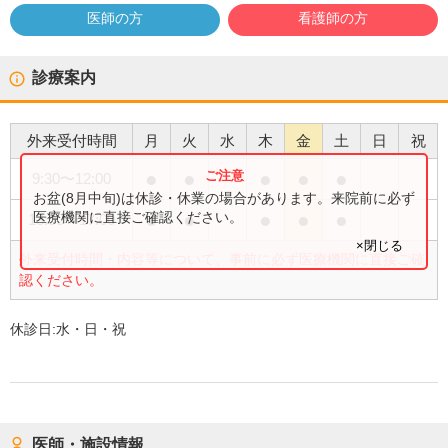
医師の方
看護師の方
診療案内
外来受付時間
月
火
水
木
金
土
日
祝
●
●
●
●
●
9:30
〜
12:00
お盆(8月中旬)は休診・休業の場合があります。来院前に必ず
●
●
●
●
●
医療機関に直接ご確認ください。
13:00
〜
17:00
×閉じる
外来受付時間・内容等について、事前に必ず医療機関に直接ご確
認ください。
休診日:
水・日・祝
医師・施設情報