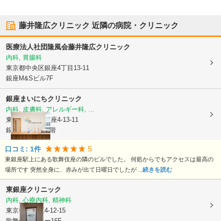
藤井隆広クリニック
近隣の病院・クリニック
医療法人社団隆風会
藤井隆広クリニック
内科, 胃腸科
東京都中央区
銀座4丁目13-11
銀座M&Sビル7F
銀座まいにちクリニック
内科, 皮膚科, アレルギー科, ...
東京都中央区
銀座4-13-11
銀座M&Sビル4階
5
口コミ:
1
件
東銀座駅上にある歌舞伎座の隣のビルでした。 何処からでもアクセスは最高の
場所です 突然全身に、赤みが出て日曜日でしたが ...
続きを読む
東銀座クリニック
内科, 心療内科, 精神科
東京都中央区
4-12-15
歌舞伎座タワー16F