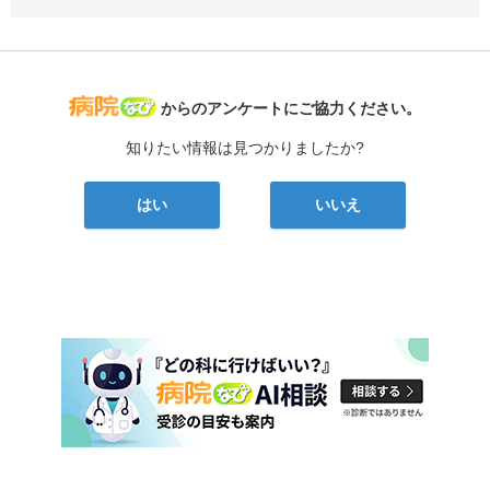
病院なび
からのアンケートにご協力ください。
知りたい情報は見つかりましたか?
はい
いいえ