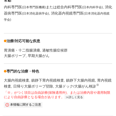
常勤
内科専門医
または総合内科専門医
消化
(日本専門医機構)
(日本内科学会)
器病専門医
消化器内視鏡専門医
(日本消化器病学会)
(日本消化器内視鏡
学会)
治療/対応可能な疾患
胃潰瘍・十二指腸潰瘍
過敏性腸症候群
大腸ポリープ, 早期大腸がん
専門的な治療・特色
大腸内視鏡検査
鎮静下胃内視鏡検査
鎮静下大腸内視鏡
胃内視鏡
※
検査
日帰り大腸ポリープ切除
大腸ドック/大腸がん検診
「※」がつく項目は自由診療(保険適用外)、または治療内容や適用制限
により自由診療となる場合があります。
詳しく見る
本情報に関するご注意