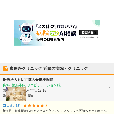
東銀座クリニック
近隣の病院・クリニック
医療法人財団百葉の会
銀座医院
内科, 整形外科, リハビリテーション科, ...
東京都中央区
銀座4丁目12-15
歌舞伎座タワー16階
3
口コミ:
1
件
新橋駅、銀座駅からのアクセスが良いです。スタッフも医師もアットホームな