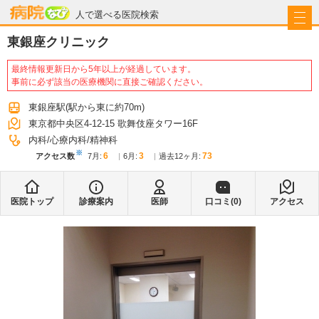
病院なび
人で選べる医院検索
東銀座クリニック
最終情報更新日から5年以上が経過しています。
事前に必ず該当の医療機関に直接ご確認ください。
東銀座駅
(駅から
東に約70m
)
東京都中央区4-12-15 歌舞伎座タワー16F
内科
心療内科
精神科
※
6
3
73
アクセス数
7月
:
6月
:
過去12ヶ月:
医院トップ
診療案内
医師
口コミ(
0
)
アクセス