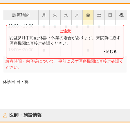
診療時間
月
火
水
木
金
土
日
祝
●
●
●
●
●
●
10:00
〜
13:00
●
お盆(8月中旬)は休診・休業の場合があります。来院前に必ず
15:00
〜
18:00
医療機関に直接ご確認ください。
●
●
15:00
〜
20:00
×閉じる
診療時間・内容等について、事前に必ず医療機関に直接ご確認く
ださい。
休診日:
日・祝
医師・施設情報