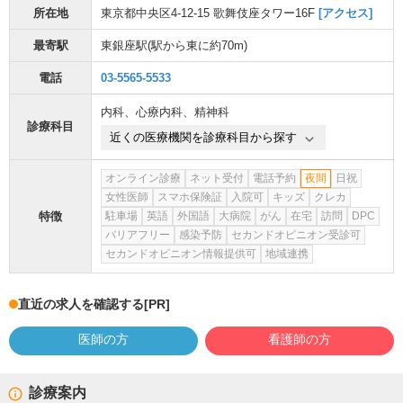
所在地
東京都中央区4-12-15 歌舞伎座タワー16F
[アクセス]
最寄駅
東銀座駅
(駅から
東に約70m
)
電話
03-5565-5533
内科
、
心療内科
、
精神科
診療科目
近くの医療機関を診療科目から探す
オンライン診療
ネット受付
電話予約
夜間
日祝
女性医師
スマホ保険証
入院可
キッズ
クレカ
特徴
駐車場
英語
外国語
大病院
がん
在宅
訪問
DPC
バリアフリー
感染予防
セカンドオピニオン受診可
セカンドオピニオン情報提供可
地域連携
直近の求人を確認する
[PR]
医師の方
看護師の方
診療案内