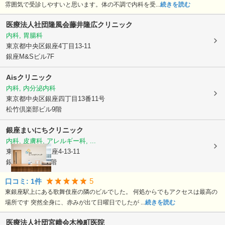
雰囲気で受診しやすいと思います。体の不調で内科を受...
続きを読む
医療法人社団隆風会
藤井隆広クリニック
内科, 胃腸科
東京都中央区
銀座4丁目13-11
銀座M&Sビル7F
Aisクリニック
内科, 内分泌内科
東京都中央区
銀座四丁目13番11号
松竹倶楽部ビル9階
銀座まいにちクリニック
内科, 皮膚科, アレルギー科, ...
東京都中央区
銀座4-13-11
銀座M&Sビル4階
5
口コミ:
1
件
東銀座駅上にある歌舞伎座の隣のビルでした。 何処からでもアクセスは最高の
場所です 突然全身に、赤みが出て日曜日でしたが ...
続きを読む
医療法人社団宮﨑会
木挽町医院