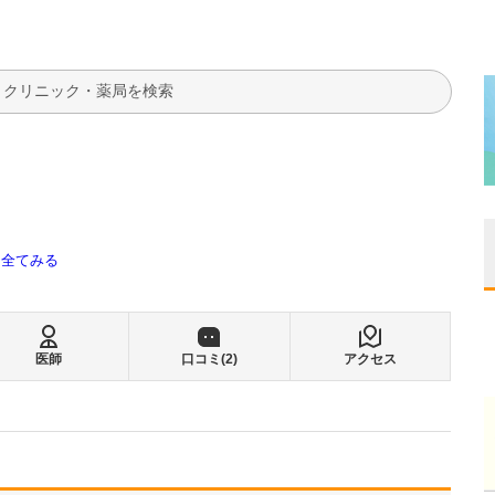
検索
全てみる
医師
口コミ(
2
)
アクセス