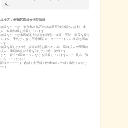
ん。
板橋区
の
板橋区医師会病院
情報
病院なび では、
東京都
板橋区
の
板橋区医師会病院
の
評判・求
人・転職
情報を掲載しています。
病院なび では市区町村別/診療科目別に病院・医院・薬局を探せ
るほか、予約ができる医療機関や、キーワードでの検索も可能
です。
病院を探したい時、診療時間を調べたい時、医師求人や看護師
求人、薬剤師求人情報を知りたい時に便利です。
また、役立つ医療コラムなども掲載していますので、是非ご覧
になってください。
関連キーワード:
内科 / 小児科 / 放射線科 / 外科 / 病院 / かかり
つけ