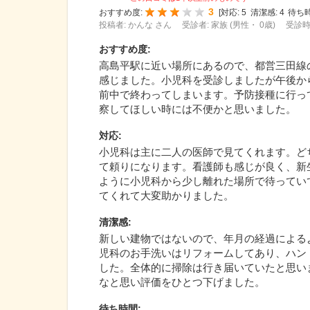
3
おすすめ度:
[
対応:
5
清潔感:
4
待ち時
投稿者: かんな さん
受診者: 家族 (男性・ 0歳)
受診時期
おすすめ度
:
高島平駅に近い場所にあるので、都営三田線
感じました。小児科を受診しましたが午後か
前中で終わってしまいます。予防接種に行っ
察してほしい時には不便かと思いました。
対応
:
小児科は主に二人の医師で見てくれます。ど
て頼りになります。看護師も感じが良く、新
ように小児科から少し離れた場所で待ってい
てくれて大変助かりました。
清潔感
:
新しい建物ではないので、年月の経過による
児科のお手洗いはリフォームしてあり、ハン
した。全体的に掃除は行き届いていたと思い
なと思い評価をひとつ下げました。
待ち時間
: