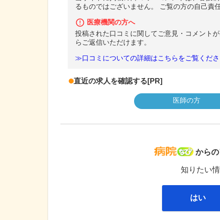
るものではございません。 ご覧の方の自己責
医療機関の方へ
投稿された口コミに関してご意見・コメントが
らご返信いただけます。
≫口コミについての詳細はこちらをご覧くださ
直近の求人を確認する
[PR]
医師の方
病院な
からの
知りたい情
はい