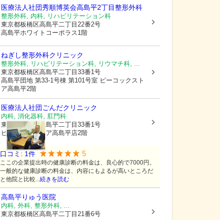
医療法人社団秀順博英会高島平2丁目整形外科
整形外科, 内科, リハビリテーション科
東京都板橋区
高島平二丁目22番2号
高島平ホワイトコーポラス1階
ねぎし整形外科クリニック
整形外科, リハビリテーション科, リウマチ科, ...
東京都板橋区
高島平二丁目33番1号
高島平団地 第33-1号棟 第101号室 ピーコックスト
ア高島平2階
医療法人社団ごんだクリニック
内科, 消化器科, 肛門科
東京都板橋区
高島平二丁目33番1号
ピーコックストア高島平店2階
5
口コミ:
1
件
ここの企業提出時の健康診断の料金は、良心的で7000円。
一般的な健康診断の料金は、内容にもよるが高いところだ
と他院と比較...
続きを読む
高島平りゅう医院
内科, 外科, 整形外科, ...
東京都板橋区
高島平二丁目21番6号