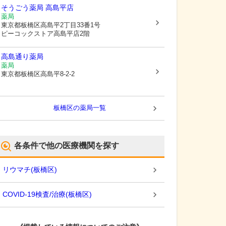
そうごう薬局 高島平店
薬局
東京都板橋区
高島平2丁目33番1号
ピーコックストア高島平店2階
高島通り薬局
薬局
東京都板橋区
高島平8-2-2
板橋区
の薬局一覧
各条件で他の医療機関を探す
リウマチ
(
板橋区
)
COVID-19検査/治療
(
板橋区
)