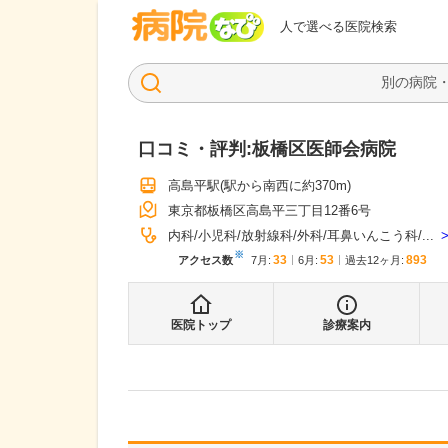
病院なび
人で選べる医院検索
口コミ・評判:
板橋区医師会病院
高島平駅
(駅から
南西に約370m
)
東京都板橋区高島平三丁目12番6号
内科
小児科
放射線科
外科
耳鼻いんこう科
...
※
33
53
893
アクセス数
7月
:
6月
:
過去12ヶ月:
医院トップ
診療案内