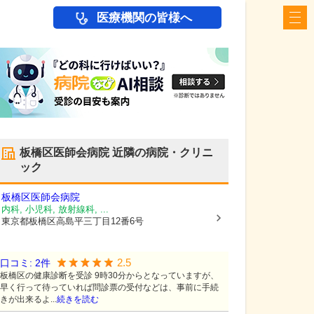
医療機関の皆様へ
板橋区医師会病院
近隣の病院・クリニ
ック
板橋区医師会病院
内科, 小児科, 放射線科, ...
東京都板橋区
高島平三丁目12番6号
2.5
口コミ:
2
件
板橋区の健康診断を受診 9時30分からとなっていますが、
早く行って待っていれば問診票の受付などは、事前に手続
きが出来るよ...
続きを読む