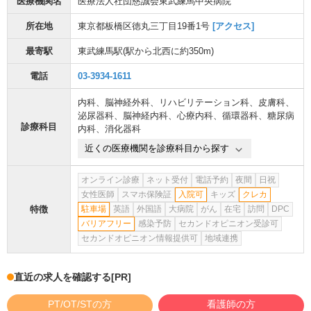
医療機関名
医療法人社団慈誠会東武練馬中央病院
所在地
東京都板橋区徳丸三丁目19番1号
[アクセス]
最寄駅
東武練馬駅
(駅から
北西に約350m
)
電話
03-3934-1611
内科
、
脳神経外科
、
リハビリテーション科
、
皮膚科
、
泌尿器科
、
脳神経内科
、
心療内科
、
循環器科
、
糖尿病
診療科目
内科
、
消化器科
近くの医療機関を診療科目から探す
オンライン診療
ネット受付
電話予約
夜間
日祝
女性医師
スマホ保険証
入院可
キッズ
クレカ
特徴
駐車場
英語
外国語
大病院
がん
在宅
訪問
DPC
バリアフリー
感染予防
セカンドオピニオン受診可
セカンドオピニオン情報提供可
地域連携
直近の求人を確認する
[PR]
PT/OT/STの方
看護師の方