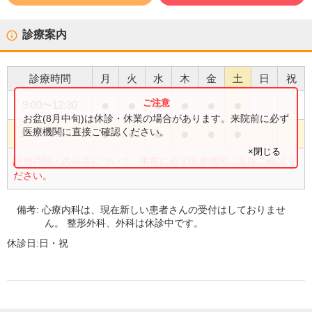
診療案内
診療時間
月
火
水
木
金
土
日
祝
●
●
●
●
●
●
9:00
〜
12:30
お盆(8月中旬)は休診・休業の場合があります。来院前に必ず
●
●
●
●
●
●
医療機関に直接ご確認ください。
13:30
〜
17:00
×閉じる
診療時間・内容等について、事前に必ず医療機関に直接ご確認く
ださい。
備考:
心療内科は、現在新しい患者さんの受付はしておりませ
ん。 整形外科、外科は休診中です。
休診日:
日・祝