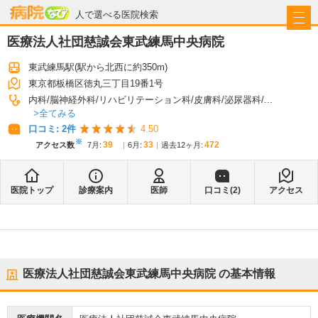
病院なび
人で選べる医院検索
医療法人社団慈誠会東武練馬中央病院
東武練馬駅
(駅から
北西に約350m
)
東京都板橋区徳丸三丁目19番1号
内科
脳神経外科
リハビリテーション科
皮膚科
泌尿器科
...
全てみる
口コミ:
2
件
4.50
※
39
33
472
アクセス数
7月
:
6月
:
過去12ヶ月:
医院トップ
診療案内
医師
口コミ(
2
)
アクセス
医療法人社団慈誠会東武練馬中央病院
の基本情報