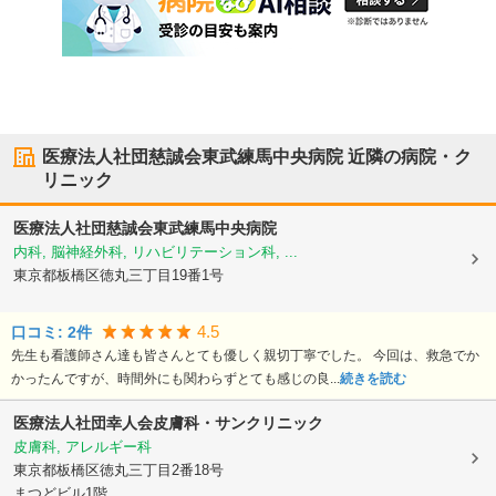
医療法人社団慈誠会東武練馬中央病院
近隣の病院・ク
リニック
医療法人社団慈誠会東武練馬中央病院
内科, 脳神経外科, リハビリテーション科, ...
東京都板橋区
徳丸三丁目19番1号
4.5
口コミ:
2
件
先生も看護師さん達も皆さんとても優しく親切丁寧でした。 今回は、救急でか
かったんですが、時間外にも関わらずとても感じの良...
続きを読む
医療法人社団幸人会皮膚科・サンクリニック
皮膚科, アレルギー科
東京都板橋区
徳丸三丁目2番18号
まつどビル1階