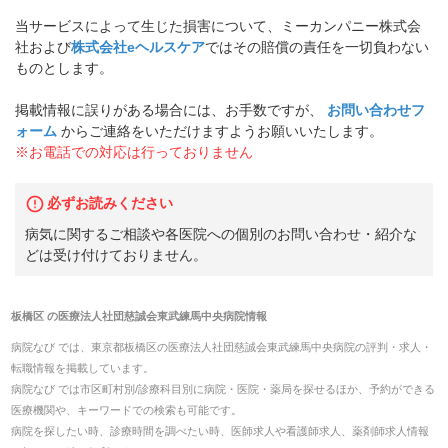
当サービスによって生じた損害について、ミーカンパニー株式会
社および
株式会社eヘルスケア
ではその賠償の責任を一切負わない
ものとします。
掲載情報に誤りがある場合には、お手数ですが、
お問い合わせフ
ォーム
からご連絡をいただけますようお願いいたします。
※お電話での対応は行っておりません
必ずお読みください
病気に関するご相談や各医院への個別のお問い合わせ・紹介な
どは受け付けておりません。
板橋区
の
医療法人社団慈誠会東武練馬中央病院
情報
病院なび では、
東京都
板橋区
の
医療法人社団慈誠会東武練馬中央病院
の
評判・求人・
転職
情報を掲載しています。
病院なび では市区町村別/診療科目別に病院・医院・薬局を探せるほか、予約ができる
医療機関や、キーワードでの検索も可能です。
病院を探したい時、診療時間を調べたい時、医師求人や看護師求人、薬剤師求人情報