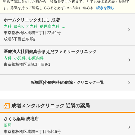
初めて電話をかけた時から、診断を受けた後まで、とても好印象の続く病院で
す。勇気を持って連絡してみると必ずいい方向に進める...
続きを読む
ホームクリニックえにし 成増
内科, 緩和ケア内科, 糖尿病内科, ...
東京都板橋区
成増三丁目22番1号
成増3丁目ビル1階
医療法人社団健真会
まえだファミリークリニック
内科, 小児科, 心療内科
東京都板橋区
赤塚3丁目9-1
板橋区(心療内科)の病院・クリニック一覧
成増メンタルクリニック
近隣の薬局
さくら薬局 成増店
薬局
東京都板橋区
成増三丁目4番16号