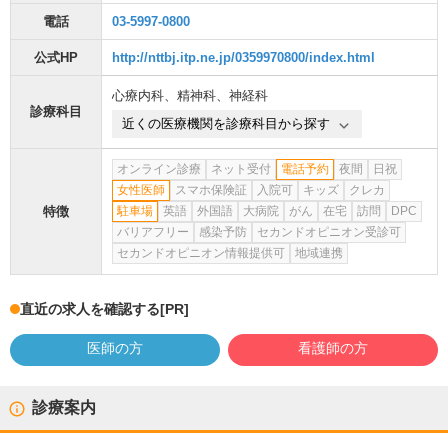
電話
03-5997-0800
公式HP
http://nttbj.itp.ne.jp/0359970800/index.html
心療内科
、
精神科
、
神経科
診療科目
近くの医療機関を診療科目から探す
オンライン診療
ネット受付
電話予約
夜間
日祝
女性医師
スマホ保険証
入院可
キッズ
クレカ
特徴
駐車場
英語
外国語
大病院
がん
在宅
訪問
DPC
バリアフリー
感染予防
セカンドオピニオン受診可
セカンドオピニオン情報提供可
地域連携
直近の求人を確認する
[PR]
医師の方
看護師の方
診療案内