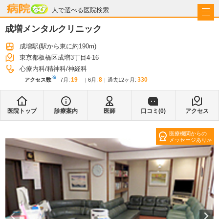
病院なび
人で選べる医院検索
成増メンタルクリニック
成増駅
(駅から
東に約190m
)
東京都板橋区成増3丁目4-16
心療内科
精神科
神経科
※
19
8
330
アクセス数
7月
:
6月
:
過去12ヶ月:
医院トップ
診療案内
医師
口コミ(
0
)
アクセス
医療機関からの
メッセージあり