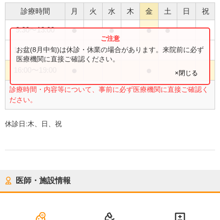
診療時間
月
火
水
木
金
土
日
祝
●
●
●
●
9:30
〜
13:00
●
●
お盆(8月中旬)は休診・休業の場合があります。来院前に必ず
16:00
〜
18:00
医療機関に直接ご確認ください。
●
●
16:00
〜
19:00
×閉じる
診療時間・内容等について、事前に必ず医療機関に直接ご確認く
ださい。
休診日:
木、日、祝
医師・施設情報