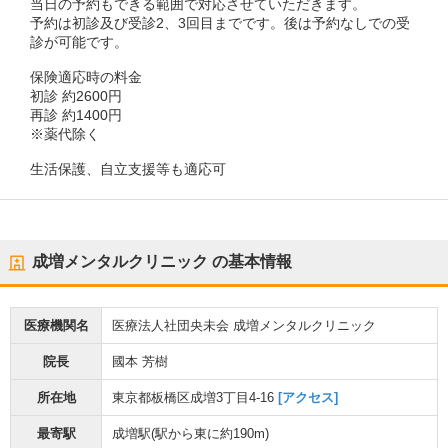
当日の予約もできる範囲で対応させていただきます。
予約は初診及び受診2、3回目までです。後は予約なしでの受
診が可能です。
保険適応時の料金
初診 約2600円
再診 約1400円
※薬代除く
生活保護、自立支援等も適応可
成増メンタルクリニック
の基本情報
医療機関名
医療法人社団央未会 成増メンタルクリニック
院長
國本 芳樹
所在地
東京都板橋区成増3丁目4-16
[アクセス]
最寄駅
成増駅
(駅から
東に約190m
)