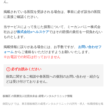
ん。
掲載されている医院を受診される場合は、事前に必ず該当の医院
に直接ご確認ください。
当サービスによって生じた損害について、ミーカンパニー株式会
社および
株式会社eヘルスケア
ではその賠償の責任を一切負わない
ものとします。
掲載情報に誤りがある場合には、お手数ですが、
お問い合わせフ
ォーム
からご連絡をいただけますようお願いいたします。
※お電話での対応は行っておりません
必ずお読みください
病気に関するご相談や各医院への個別のお問い合わせ・紹介な
どは受け付けておりません。
板橋区
の
医療法人社団央未会 成増メンタルクリニック
情報
病院なび では、
東京都
板橋区
の
成増メンタルクリニック
の
評判・求人・転職
情報を掲