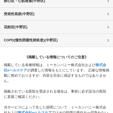
狭心症・心筋梗塞
(
中野区
)
突発性発疹
(
中野区
)
花粉症
(
中野区
)
COPD(慢性閉塞性肺疾患)
(
中野区
)
《掲載している情報についてのご注意》
掲載している各種情報は、ミーカンパニー株式会社および
株式会
社eヘルスケア
が調査した情報をもとにしています。 正確な情報掲
載に努めておりますが、内容を完全に保証するものではありませ
ん。
掲載されている医院を受診される場合は、事前に必ず該当の医院
に直接ご確認ください。
当サービスによって生じた損害について、ミーカンパニー株式会
社および
株式会社eヘルスケア
ではその賠償の責任を一切負わない