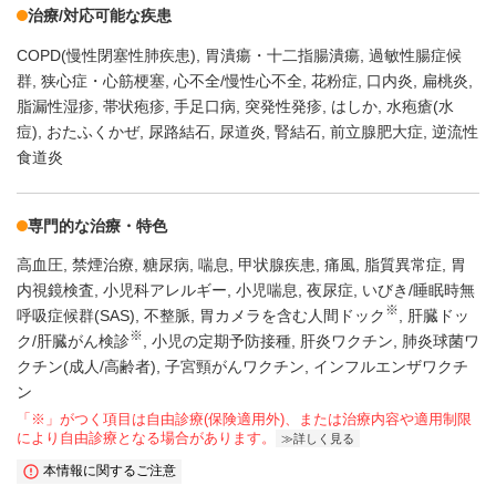
治療/対応可能な疾患
COPD(慢性閉塞性肺疾患)
胃潰瘍・十二指腸潰瘍
過敏性腸症候
群
狭心症・心筋梗塞
心不全/慢性心不全
花粉症
口内炎
扁桃炎
脂漏性湿疹
帯状疱疹
手足口病
突発性発疹
はしか
水疱瘡(水
痘)
おたふくかぜ
尿路結石
尿道炎
腎結石
前立腺肥大症
逆流性
食道炎
専門的な治療・特色
高血圧
禁煙治療
糖尿病
喘息
甲状腺疾患
痛風
脂質異常症
胃
内視鏡検査
小児科アレルギー
小児喘息
夜尿症
いびき/睡眠時無
※
呼吸症候群(SAS)
不整脈
胃カメラを含む人間ドック
肝臓ドッ
※
ク/肝臓がん検診
小児の定期予防接種
肝炎ワクチン
肺炎球菌ワ
クチン(成人/高齢者)
子宮頸がんワクチン
インフルエンザワクチ
ン
「※」がつく項目は自由診療(保険適用外)、または治療内容や適用制限
により自由診療となる場合があります。
詳しく見る
本情報に関するご注意