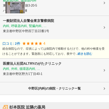
糖尿病内科, 循環器内科
東京都中野区
沼袋3-20-5
ハイツフジA号棟
一般財団法人自警会東京警察病院
内科, 呼吸器内科, 腎臓内科, ...
東京都中野区
中野四丁目22番1号
4
口コミ:
2
件
総合病院なので、症状によっては病院内で移動するだけで、他の科や検査を受
けることができます。緊急医にも対応しており、夜中で...
続きを読む
医療法人社団ALTRY
のがたクリニック
内科, 外科, 循環器内科, ...
東京都中野区
野方1丁目40-1
中野区(内科)の病院・クリニック一覧
杉本医院
近隣の薬局