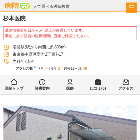
病院なび
人で選べる医院検索
杉本医院
最終情報更新日から5年以上が経過しています。
事前に必ず該当の医療機関に直接ご確認ください。
沼袋駅
(駅から
南西に約800m
)
東京都中野区野方2丁目7-17
内科
小児科
※
--
2
48
アクセス数
7月
:
6月
:
過去12ヶ月:
医院トップ
診療案内
医師
口コミ(
0
)
アクセス