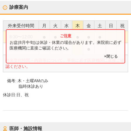
診療案内
外来受付時間
月
火
水
木
金
土
日
祝
●
●
●
●
●
●
8:30
〜
12:00
お盆(8月中旬)は休診・休業の場合があります。来院前に必ず
●
●
●
●
医療機関に直接ご確認ください。
14:15
〜
17:30
×閉じる
外来受付時間・内容等について、事前に必ず医療機関に直接ご確
認ください。
備考:
木・土曜AMのみ
臨時休診あり
休診日:
日、祝
医師・施設情報