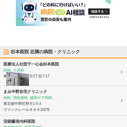
杉本医院
近隣の病院・クリニック
医療法人社団千一心会
杉本医院
内科, 小児科
東京都中野区
野方2丁目7-17
まみ中野在宅クリニック
内科, 消化器科, 緩和ケア内科, ...
東京都中野区
野方1-5-3
ヴァンクレールオオキ202号
沼袋藤浪内科医院