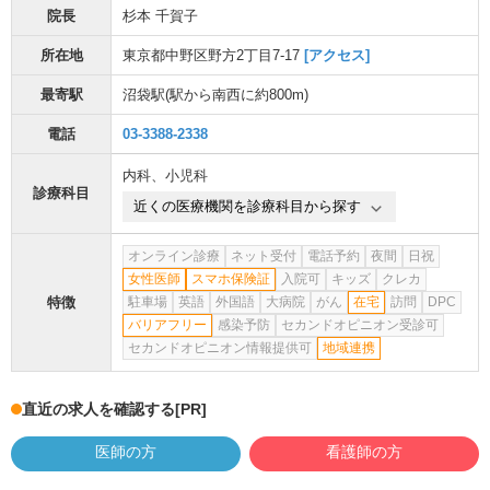
院長
杉本 千賀子
所在地
東京都中野区野方2丁目7-17
[アクセス]
最寄駅
沼袋駅
(駅から
南西に約800m
)
電話
03-3388-2338
内科
、
小児科
診療科目
近くの医療機関を診療科目から探す
オンライン診療
ネット受付
電話予約
夜間
日祝
女性医師
スマホ保険証
入院可
キッズ
クレカ
特徴
駐車場
英語
外国語
大病院
がん
在宅
訪問
DPC
バリアフリー
感染予防
セカンドオピニオン受診可
セカンドオピニオン情報提供可
地域連携
直近の求人を確認する
[PR]
医師の方
看護師の方