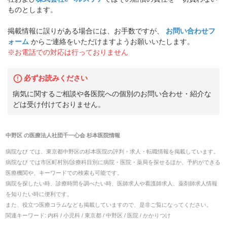
ものとします。
掲載情報に誤りがある場合には、お手数ですが、
お問い合わせフ
ォーム
からご連絡をいただけますようお願いいたします。
※お電話での対応は行っておりません
必ずお読みください
病気に関するご相談や各医院への個別のお問い合わせ・紹介な
どは受け付けておりません。
中野区
の
医療法人社団千一心会 杉本医院
情報
病院なび では、
東京都
中野区
の
杉本医院
の
評判・求人・転職
情報を掲載しています。
病院なび では市区町村別/診療科目別に病院・医院・薬局を探せるほか、予約ができる
医療機関や、キーワードでの検索も可能です。
病院を探したい時、診療時間を調べたい時、医師求人や看護師求人、薬剤師求人情報
を知りたい時に便利です。
また、役立つ医療コラムなども掲載していますので、是非ご覧になってください。
関連キーワード:
内科 / 小児科 / 東京都 / 中野区 / 医院 / かかりつけ