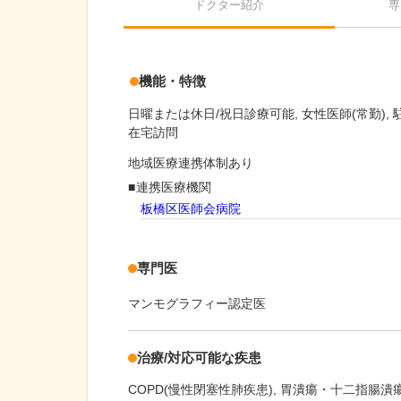
ドクター紹介
専
機能・特徴
日曜または休日/祝日診療可能
女性医師(常勤)
在宅訪問
地域医療連携体制あり
連携医療機関
板橋区医師会病院
専門医
マンモグラフィー認定医
治療/対応可能な疾患
COPD(慢性閉塞性肺疾患)
胃潰瘍・十二指腸潰