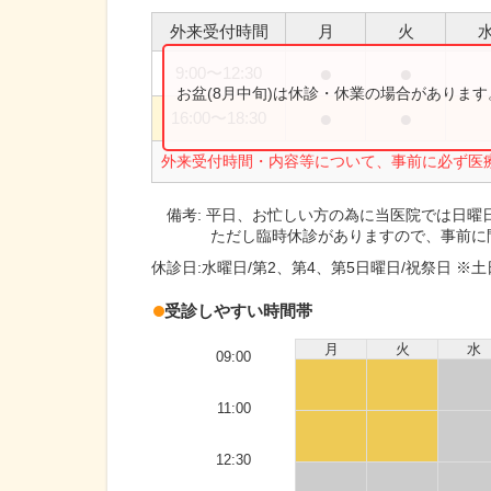
外来受付時間
月
火
●
●
9:00
〜
12:30
お盆(8月中旬)は休診・休業の場合がありま
●
●
16:00
〜
18:30
外来受付時間・内容等について、事前に必ず医
備考:
平日、お忙しい方の為に当医院では日曜
ただし臨時休診がありますので、事前に
休診日:
水曜日/第2、第4、第5日曜日/祝祭日 ※
受診しやすい時間帯
月
火
水
09:00
11:00
12:30