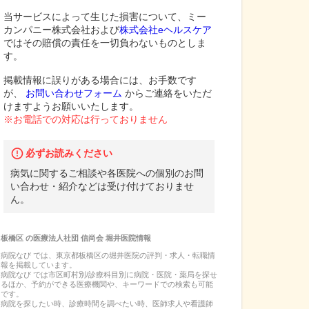
当サービスによって生じた損害について、ミー
カンパニー株式会社および
株式会社eヘルスケア
ではその賠償の責任を一切負わないものとしま
す。
掲載情報に誤りがある場合には、お手数です
が、
お問い合わせフォーム
からご連絡をいただ
けますようお願いいたします。
※お電話での対応は行っておりません
必ずお読みください
病気に関するご相談や各医院への個別のお問
い合わせ・紹介などは受け付けておりませ
ん。
板橋区
の
医療法人社団 信尚会 堀井医院
情報
病院なび では、
東京都
板橋区
の
堀井医院
の
評判・求人・転職
情
報を掲載しています。
病院なび では市区町村別/診療科目別に病院・医院・薬局を探せ
るほか、予約ができる医療機関や、キーワードでの検索も可能
です。
病院を探したい時、診療時間を調べたい時、医師求人や看護師