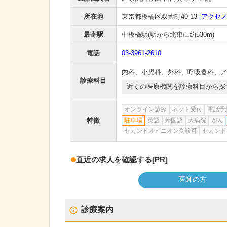
所在地
東京都板橋区双葉町40-13
[アクセス
最寄駅
中板橋駅
(駅から
北東に約530m
)
電話
03-3961-2610
内科
、
小児科
、
外科
、
呼吸器科
、
ア
診療科目
近くの医療機関を診療科目から探
オンライン診療
ネット受付
電話予
特徴
駐車場
英語
外国語
大病院
がん
セカンドオピニオン受診可
セカンド
直近の求人を確認する
[PR]
医師の方
診療案内