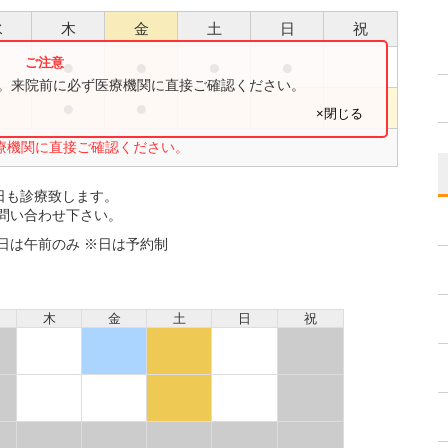
水
木
金
土
日
祝
●
●
●
●
す。来院前に必ず医療機関に直接ご確認ください。
●
●
×閉じる
療機関に直接ご確認ください。
日も診療致します。
問い合わせ下さい。
土日は午前のみ ※日は予約制
木
金
土
日
祝