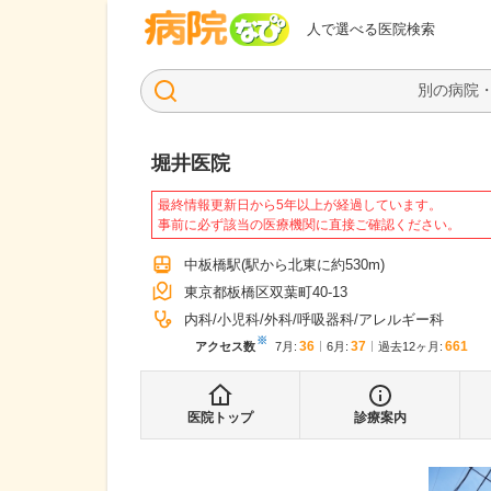
病院なび
人で選べる医院検索
堀井医院
最終情報更新日から5年以上が経過しています。
事前に必ず該当の医療機関に直接ご確認ください。
中板橋駅
(駅から
北東に約530m
)
東京都板橋区双葉町40-13
内科
小児科
外科
呼吸器科
アレルギー科
※
36
37
661
アクセス数
7月
:
6月
:
過去12ヶ月:
医院トップ
診療案内