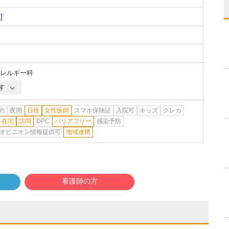
]
レルギー科
す
約
夜間
日祝
女性医師
スマホ保険証
入院可
キッズ
クレカ
在宅
訪問
DPC
バリアフリー
感染予防
オピニオン情報提供可
地域連携
看護師の方