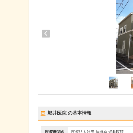
堀井医院
の基本情報
医療機関名
医療法人社団 信尚会 堀井医院