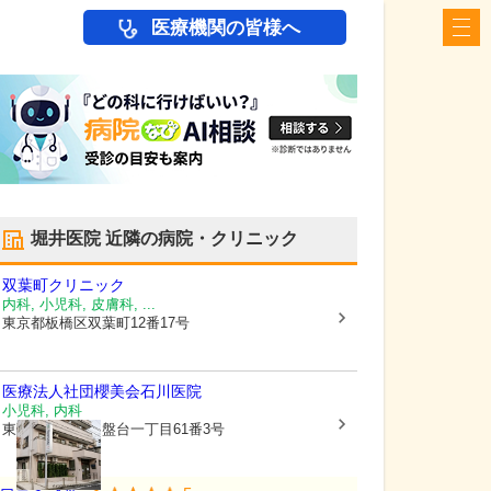
医療機関の皆様へ
堀井医院
近隣の病院・クリニック
双葉町クリニック
内科, 小児科, 皮膚科, ...
東京都板橋区
双葉町12番17号
医療法人社団櫻美会
石川医院
小児科, 内科
東京都板橋区
常盤台一丁目61番3号