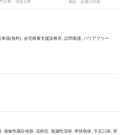
門分野・得意分野
施設・設備の特徴
駐車場(無料)
在宅療養支援診療所
訪問看護
バリアフリー
瘍
過敏性腸症候群
花粉症
脂漏性湿疹
帯状疱疹
手足口病
突