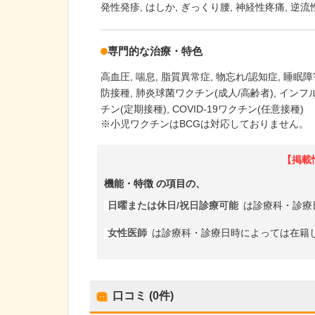
発性発疹
はしか
ぎっくり腰
神経性疼痛
逆流
専門的な治療・特色
高血圧
喘息
脂質異常症
物忘れ/認知症
睡眠障
防接種
肺炎球菌ワクチン(成人/高齢者)
インフ
チン(定期接種)
COVID-19ワクチン(任意接種)
※小児ワクチンはBCGは対応しておりません。
【掲載
機能・特徴
の項目の、
日曜または休日/祝日診療可能
は診療科・診療
女性医師
は診療科・診療日時によっては在籍
口コミ (0件)