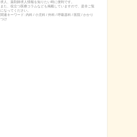
求人、薬剤師求人情報を知りたい時に便利です。
また、役立つ医療コラムなども掲載していますので、是非ご覧
になってください。
関連キーワード:
内科 / 小児科 / 外科 / 呼吸器科 / 医院 / かかり
つけ