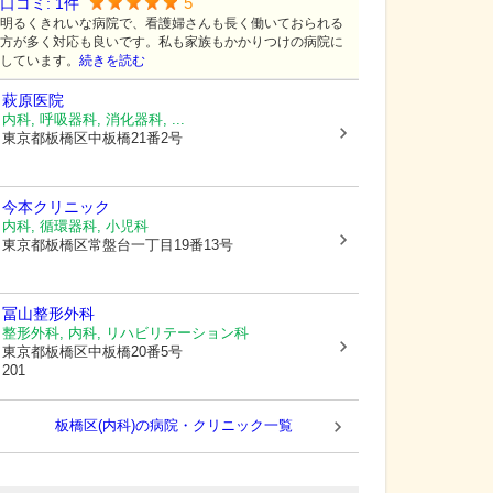
5
口コミ:
1
件
明るくきれいな病院で、看護婦さんも長く働いておられる
方が多く対応も良いです。私も家族もかかりつけの病院に
しています。
続きを読む
萩原医院
内科, 呼吸器科, 消化器科, ...
東京都板橋区
中板橋21番2号
今本クリニック
内科, 循環器科, 小児科
東京都板橋区
常盤台一丁目19番13号
冨山整形外科
整形外科, 内科, リハビリテーション科
東京都板橋区
中板橋20番5号
201
板橋区(内科)の病院・クリニック一覧