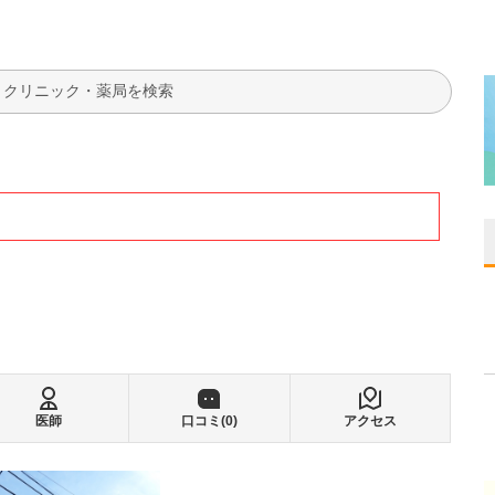
検索
医師
口コミ(
0
)
アクセス