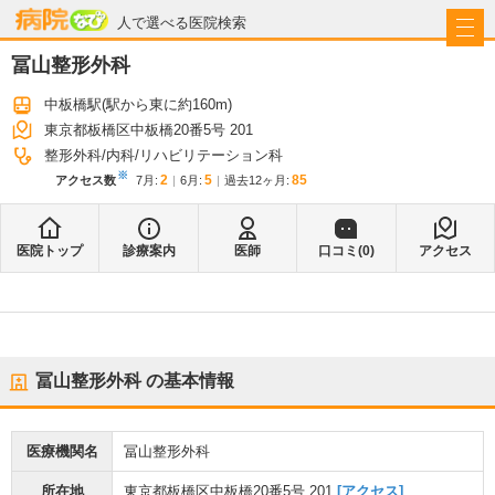
病院なび
人で選べる医院検索
冨山整形外科
中板橋駅
(駅から
東に約160m
)
東京都板橋区中板橋20番5号 201
整形外科
内科
リハビリテーション科
※
2
5
85
アクセス数
7月
:
6月
:
過去12ヶ月:
医院トップ
診療案内
医師
口コミ(
0
)
アクセス
冨山整形外科
の基本情報
医療機関名
冨山整形外科
所在地
東京都板橋区中板橋20番5号 201
[アクセス]