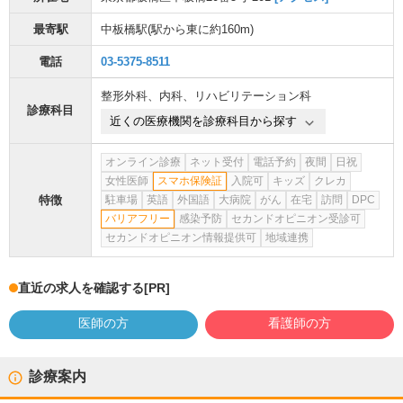
最寄駅
中板橋駅
(駅から
東に約160m
)
電話
03-5375-8511
整形外科
、
内科
、
リハビリテーション科
診療科目
近くの医療機関を診療科目から探す
オンライン診療
ネット受付
電話予約
夜間
日祝
女性医師
スマホ保険証
入院可
キッズ
クレカ
特徴
駐車場
英語
外国語
大病院
がん
在宅
訪問
DPC
バリアフリー
感染予防
セカンドオピニオン受診可
セカンドオピニオン情報提供可
地域連携
直近の求人を確認する
[PR]
医師の方
看護師の方
診療案内