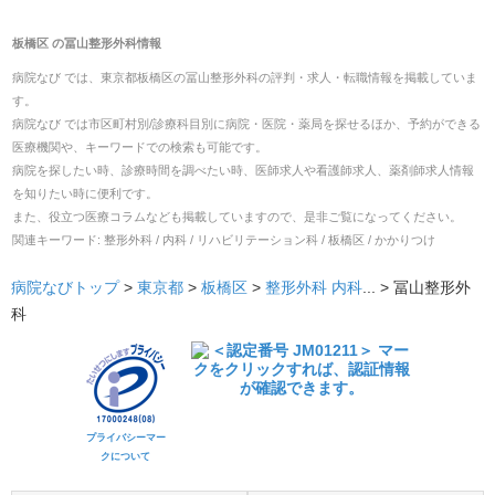
板橋区
の
冨山整形外科
情報
病院なび では、
東京都
板橋区
の
冨山整形外科
の
評判・求人・転職
情報を掲載していま
す。
病院なび では市区町村別/診療科目別に病院・医院・薬局を探せるほか、予約ができる
医療機関や、キーワードでの検索も可能です。
病院を探したい時、診療時間を調べたい時、医師求人や看護師求人、薬剤師求人情報
を知りたい時に便利です。
また、役立つ医療コラムなども掲載していますので、是非ご覧になってください。
関連キーワード:
整形外科 / 内科 / リハビリテーション科 / 板橋区 / かかりつけ
病院なびトップ
>
東京都
>
板橋区
>
整形外科
内科
... >
冨山整形外
科
プライバシーマー
クについて