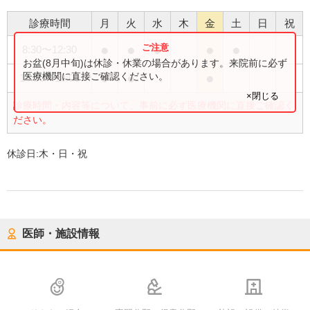
診療時間
月
火
水
木
金
土
日
祝
●
●
●
●
●
8:30
〜
12:30
お盆(8月中旬)は休診・休業の場合があります。来院前に必ず
●
●
●
医療機関に直接ご確認ください。
14:30
〜
18:00
×閉じる
診療時間・内容等について、事前に必ず医療機関に直接ご確認く
ださい。
休診日:
木・日・祝
医師・施設情報