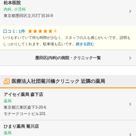
松本医院
内科, 小児科
東京都墨田区
立川3丁目16-9
4
口コミ:
1
件
いつもすいていて待ち時間が少なく、スタッフの人も感じがいいです。説明も
しっかりしてくれます。駐車場も広いです。
続きを読む
墨田区(内科)の病院・クリニック一覧
医療法人社団菊川橋クリニック
近隣の薬局
アイセイ薬局 森下店
薬局
東京都江東区
森下3-20-6
モナークコートビル101
ひまり薬局 菊川店
薬局