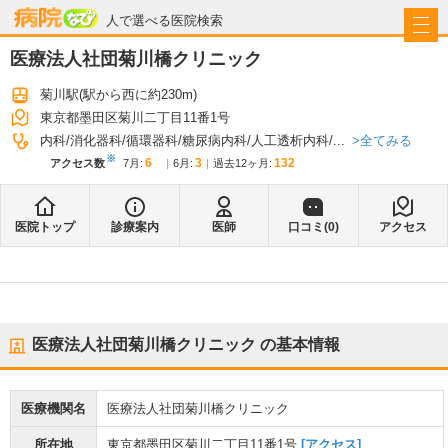
病院なび
人で選べる医院検索
医療法人社団菊川橋クリニック
菊川駅
(駅から
西に約230m
)
東京都墨田区菊川二丁目11番1号
全てみる
内科
消化器科
循環器科
糖尿病内科
人工透析内科
...
※
6
3
132
アクセス数
7月
:
6月
:
過去12ヶ月:
医院トップ
診療案内
医師
口コミ(
0
)
アクセス
医療法人社団菊川橋クリニック
の基本情報
医療機関名
医療法人社団菊川橋クリニック
所在地
東京都墨田区菊川二丁目11番1号
[アクセス]