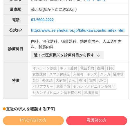
最寄駅
菊川駅
(駅から
西に約230m
)
電話
03-5600-2222
公式HP
http://www.seishokai.or.jp/kikukawabashi/index.html
内科
、
消化器科
、
循環器科
、
糖尿病内科
、
人工透析内
科
、
腎臓内科
診療科目
近くの医療機関を診療科目から探す
オンライン診療
ネット受付
電話予約
夜間
日祝
女性医師
スマホ保険証
入院可
キッズ
クレカ
駐車場
特徴
英語
外国語
大病院
がん
在宅
訪問
DPC
バリアフリー
感染予防
セカンドオピニオン受診可
セカンドオピニオン情報提供可
地域連携
直近の求人を確認する
[PR]
PT/OT/STの方
看護師の方