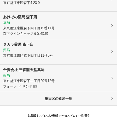
東京都江東区
森下4-23-9
あけぼの薬局 森下店
薬局
東京都江東区
森下四丁目15番11号
森下ツインキャッスルS棟1階
タカラ薬局 森下店
薬局
東京都江東区
森下四丁目11番8号
合資会社 三森龍天堂薬局
薬局
東京都江東区
森下二丁目20番12号
フォーレ ド サンテ1階
墨田区
の薬局一覧
《掲載している情報についてのご注意》