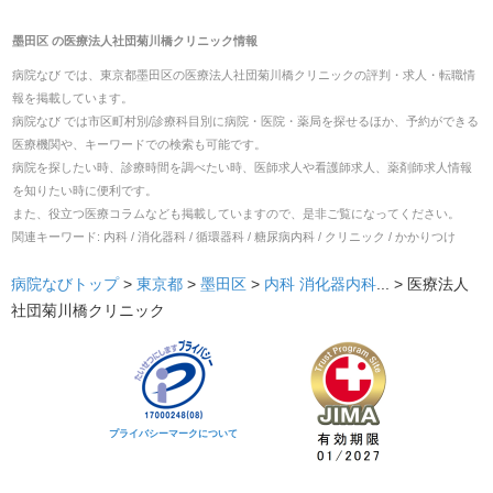
墨田区
の
医療法人社団菊川橋クリニック
情報
病院なび では、
東京都
墨田区
の
医療法人社団菊川橋クリニック
の
評判・求人・転職
情
報を掲載しています。
病院なび では市区町村別/診療科目別に病院・医院・薬局を探せるほか、予約ができる
医療機関や、キーワードでの検索も可能です。
病院を探したい時、診療時間を調べたい時、医師求人や看護師求人、薬剤師求人情報
を知りたい時に便利です。
また、役立つ医療コラムなども掲載していますので、是非ご覧になってください。
関連キーワード:
内科 / 消化器科 / 循環器科 / 糖尿病内科 / クリニック / かかりつけ
病院なびトップ
>
東京都
>
墨田区
>
内科
消化器内科
... >
医療法人
社団菊川橋クリニック
プライバシーマークについて