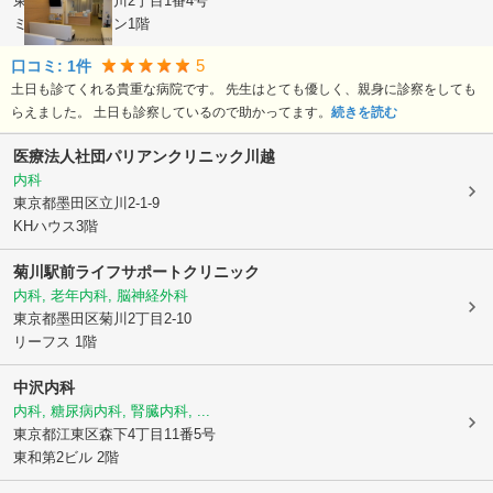
東京都墨田区
菊川2丁目1番4号
ミヨシマンション1階
5
口コミ:
1
件
土日も診てくれる貴重な病院です。 先生はとても優しく、親身に診察をしても
らえました。 土日も診察しているので助かってます。
続きを読む
医療法人社団パリアン
クリニック川越
内科
東京都墨田区
立川2-1-9
KHハウス3階
菊川駅前ライフサポートクリニック
内科, 老年内科, 脳神経外科
東京都墨田区
菊川2丁目2-10
リーフス 1階
中沢内科
内科, 糖尿病内科, 腎臓内科, ...
東京都江東区
森下4丁目11番5号
東和第2ビル 2階