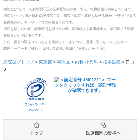
病院なび では、
東京都
墨田区
の
松本医院
の
評判・求人・転職
情報を掲載しています。
病院なび では市区町村別/診療科目別に病院・医院・薬局を探せるほか、予約ができる
医療機関や、キーワードでの検索も可能です。
病院を探したい時、診療時間を調べたい時、医師求人や看護師求人、薬剤師求人情報
を知りたい時に便利です。
また、役立つ医療コラムなども掲載していますので、是非ご覧になってください。
関連キーワード:
内科 / 小児科 / 東京都 / 墨田区 / 医院 / かかりつけ
病院なびトップ
>
東京都
>
墨田区
>
内科
小児科
>
松本医院
>
口コ
ミ
プライバシーマー
クについて
トップ
医療機関の皆様へ