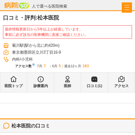
病院なび
人で選べる医院検索
口コミ・評判:
松本医院
最終情報更新日から5年以上が経過しています。
事前に必ず該当の医療機関に直接ご確認ください。
菊川駅
(駅から
北に約420m
)
東京都墨田区立川3丁目16-9
内科
小児科
※
7
5
163
アクセス数
7月
:
6月
:
過去12ヶ月:
医院トップ
診療案内
医師
口コミ(
1
)
アクセス
松本医院
の口コミ