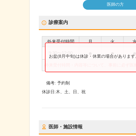
医師の方
診療案内
外来受付時間
月
火
●
●
9:30
〜
12:00
お盆(8月中旬)は休診・休業の場合がありま
外来受付時間・内容等について、事前に必ず医
備考:
予約制
休診日:
木、土、日、祝
医師・施設情報