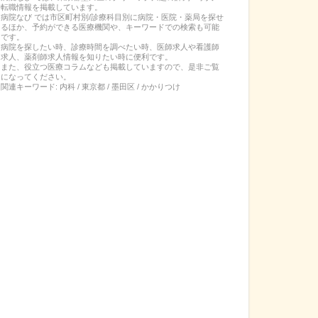
転職
情報を掲載しています。
病院なび では市区町村別/診療科目別に病院・医院・薬局を探せ
るほか、予約ができる医療機関や、キーワードでの検索も可能
です。
病院を探したい時、診療時間を調べたい時、医師求人や看護師
求人、薬剤師求人情報を知りたい時に便利です。
また、役立つ医療コラムなども掲載していますので、是非ご覧
になってください。
関連キーワード:
内科 / 東京都 / 墨田区 / かかりつけ