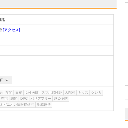
川越
階
[アクセス]
す
約
夜間
日祝
女性医師
スマホ保険証
入院可
キッズ
クレカ
在宅
訪問
DPC
バリアフリー
感染予防
オピニオン情報提供可
地域連携