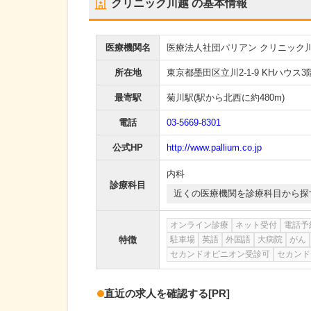
クリニック川越
の基本情報
医療機関名
医療法人社団パリアン クリニック
所在地
東京都墨田区立川2-1-9 KHハウス3
最寄駅
菊川駅
(駅から
北西に約480m
)
電話
03-5669-8301
公式HP
http://www.pallium.co.jp
内科
診療科目
近くの医療機関を診療科目から探
オンライン診療
ネット受付
電話予
特徴
駐車場
英語
外国語
大病院
がん
セカンドオピニオン受診可
セカンド
直近の求人を確認する
[PR]