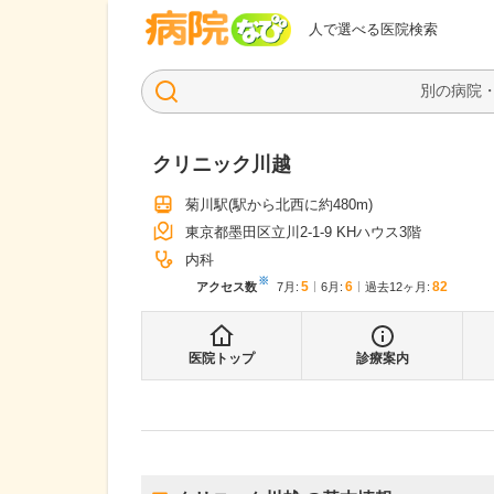
病院なび
人で選べる医院検索
クリニック川越
菊川駅
(駅から
北西に約480m
)
東京都墨田区立川2-1-9 KHハウス3階
内科
※
5
6
82
アクセス数
7月
:
6月
:
過去12ヶ月:
医院トップ
診療案内