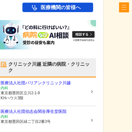
医療機関の皆様へ
クリニック川越
近隣の病院・クリニッ
ク
医療法人社団パリアン
クリニック川越
内科
東京都墨田区
立川2-1-9
KHハウス3階
医療法人社団伯志会関谷厚生堂医院
内科
東京都墨田区
緑二丁目2番3号