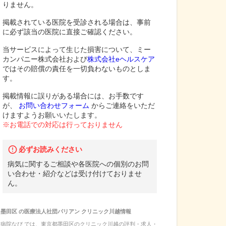
りません。
掲載されている医院を受診される場合は、事前
に必ず該当の医院に直接ご確認ください。
当サービスによって生じた損害について、ミー
カンパニー株式会社および
株式会社eヘルスケア
ではその賠償の責任を一切負わないものとしま
す。
掲載情報に誤りがある場合には、お手数です
が、
お問い合わせフォーム
からご連絡をいただ
けますようお願いいたします。
※お電話での対応は行っておりません
必ずお読みください
病気に関するご相談や各医院への個別のお問
い合わせ・紹介などは受け付けておりませ
ん。
墨田区
の
医療法人社団パリアン クリニック川越
情報
病院なび では、
東京都
墨田区
の
クリニック川越
の
評判・求人・