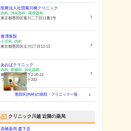
医療法人社団菊川橋クリニック
内科, 消化器科, 循環器科, ...
東京都墨田区
菊川二丁目11番1号
唐澤医院
小児科, 内科
東京都墨田区
立川1丁目12-13
あおばクリニック
内科, 胃腸科, 消化器科, ...
東京都江東区
森下2-20-12
フォーレドサンテ202
墨田区(内科)の病院・クリニック一覧
クリニック川越
近隣の薬局
高橋薬局 森下店