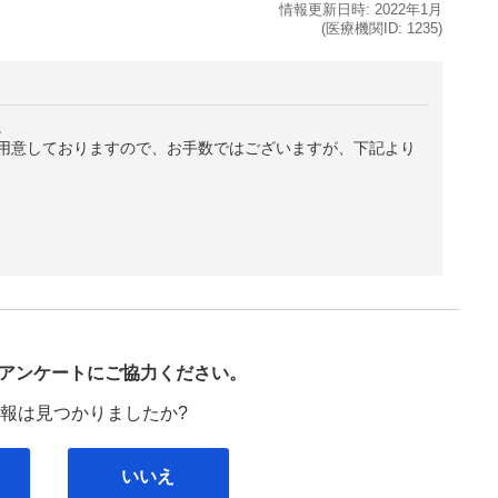
情報更新日時:
2022年
1月
(医療機関ID:
1235
)
。
用意しておりますので、お手数ではございますが、下記より
び
アンケートにご協力ください。
報は見つかりましたか?
いいえ