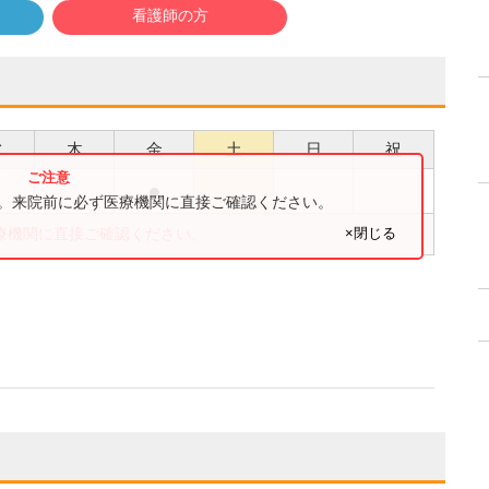
看護師の方
水
木
金
土
日
祝
●
●
す。来院前に必ず医療機関に直接ご確認ください。
×閉じる
療機関に直接ご確認ください。