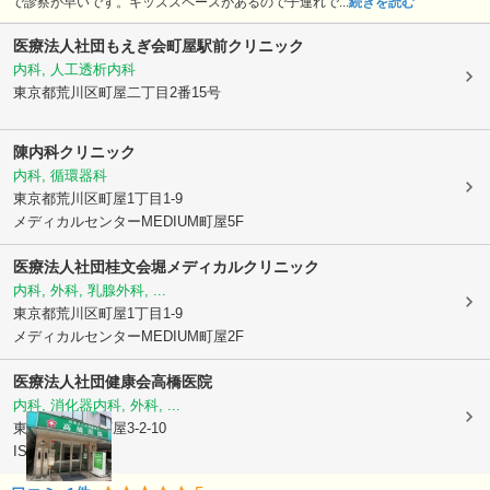
で診察が早いです。キッズスペースがあるので子連れで...
続きを読む
医療法人社団もえぎ会町屋駅前クリニック
内科, 人工透析内科
東京都荒川区
町屋二丁目2番15号
陳内科クリニック
内科, 循環器科
東京都荒川区
町屋1丁目1-9
メディカルセンターMEDIUM町屋5F
医療法人社団桂文会
堀メディカルクリニック
内科, 外科, 乳腺外科, ...
東京都荒川区
町屋1丁目1-9
メディカルセンターMEDIUM町屋2F
医療法人社団健康会
高橋医院
内科, 消化器内科, 外科, ...
東京都荒川区
町屋3-2-10
ISEビル