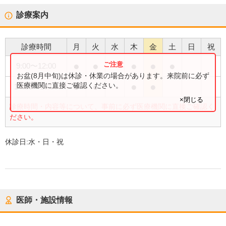
診療案内
診療時間
月
火
水
木
金
土
日
祝
●
●
●
●
●
9:00
〜
12:00
お盆(8月中旬)は休診・休業の場合があります。来院前に必ず
●
●
●
●
医療機関に直接ご確認ください。
14:00
〜
18:00
×閉じる
診療時間・内容等について、事前に必ず医療機関に直接ご確認く
ださい。
休診日:
水・日・祝
医師・施設情報