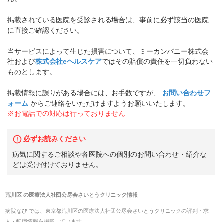
掲載されている医院を受診される場合は、事前に必ず該当の医院
に直接ご確認ください。
当サービスによって生じた損害について、ミーカンパニー株式会
社および
株式会社eヘルスケア
ではその賠償の責任を一切負わない
ものとします。
掲載情報に誤りがある場合には、お手数ですが、
お問い合わせフ
ォーム
からご連絡をいただけますようお願いいたします。
※お電話での対応は行っておりません
必ずお読みください
病気に関するご相談や各医院への個別のお問い合わせ・紹介な
どは受け付けておりません。
荒川区
の
医療法人社団公尽会さいとうクリニック
情報
病院なび では、
東京都
荒川区
の
医療法人社団公尽会さいとうクリニック
の
評判・求
人・転職
情報を掲載しています。