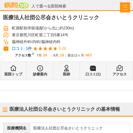
病院なび
人で選べる医院検索
医療法人社団公尽会さいとうクリニック
町屋駅前停留場
(駅から
北に約230m
)
東京都荒川区町屋二丁目6番14号
脳神経外科
内科
脳神経内科
口コミ:
1
件
5.00
※
24
16
463
アクセス数
7月
:
6月
:
過去12ヶ月:
医院トップ
診療案内
医師
口コミ(
1
)
アクセス
医療法人社団公尽会さいとうクリニック
の基本情報
医療機関名
医療法人社団公尽会さいとうクリニック