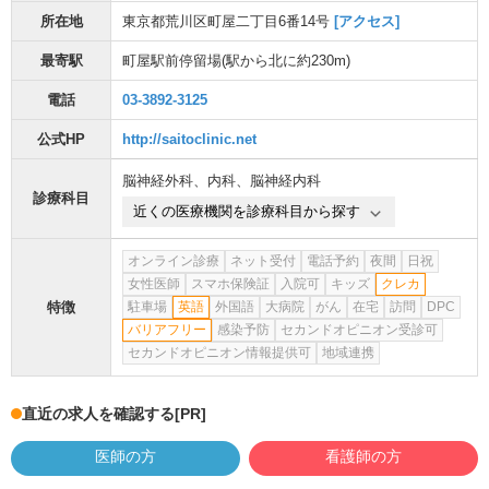
所在地
東京都荒川区町屋二丁目6番14号
[アクセス]
最寄駅
町屋駅前停留場
(駅から
北に約230m
)
電話
03-3892-3125
公式HP
http://saitoclinic.net
脳神経外科
、
内科
、
脳神経内科
診療科目
近くの医療機関を診療科目から探す
オンライン診療
ネット受付
電話予約
夜間
日祝
女性医師
スマホ保険証
入院可
キッズ
クレカ
特徴
駐車場
英語
外国語
大病院
がん
在宅
訪問
DPC
バリアフリー
感染予防
セカンドオピニオン受診可
セカンドオピニオン情報提供可
地域連携
直近の求人を確認する
[PR]
医師の方
看護師の方