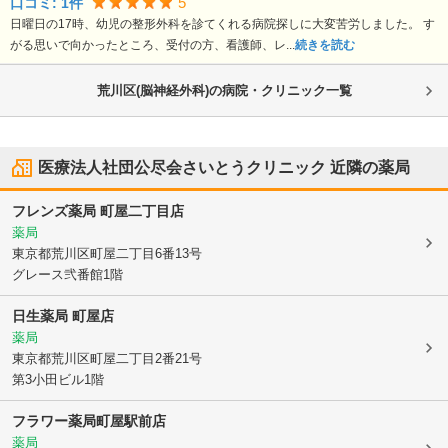
5
口コミ:
1
件
日曜日の17時、幼児の整形外科を診てくれる病院探しに大変苦労しました。 す
がる思いで向かったところ、受付の方、看護師、レ...
続きを読む
荒川区(脳神経外科)の病院・クリニック一覧
医療法人社団公尽会さいとうクリニック
近隣の薬局
フレンズ薬局 町屋二丁目店
薬局
東京都荒川区
町屋二丁目6番13号
グレース弐番館1階
日生薬局 町屋店
薬局
東京都荒川区
町屋二丁目2番21号
第3小田ビル1階
フラワー薬局町屋駅前店
薬局