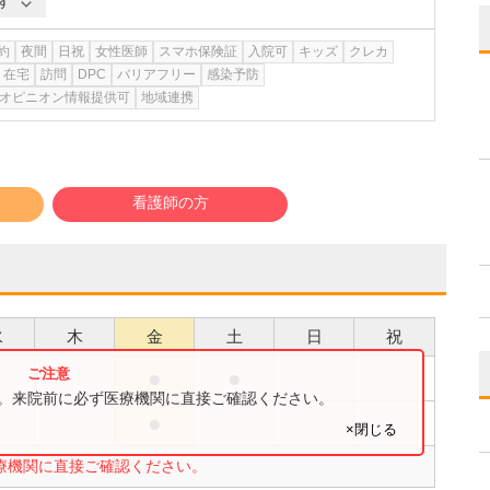
す
約
夜間
日祝
女性医師
スマホ保険証
入院可
キッズ
クレカ
在宅
訪問
DPC
バリアフリー
感染予防
オピニオン情報提供可
地域連携
看護師の方
水
木
金
土
日
祝
●
●
●
す。来院前に必ず医療機関に直接ご確認ください。
●
●
×閉じる
療機関に直接ご確認ください。