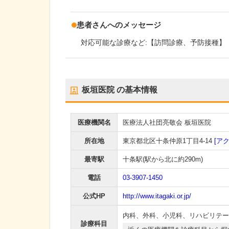
患者さんへのメッセージ
対応可能な診療など:【訪問診療、予防接種】
板垣医院
の基本情報
医療機関名
医療法人社団亮敬会 板垣医院
所在地
東京都北区十条仲原1丁目4-14
[ア
最寄駅
十条駅
(駅から
北に約290m
)
電話
03-3907-1450
公式HP
http://www.itagaki.or.jp/
内科
、
外科
、
小児科
、
リハビリテー
診療科目