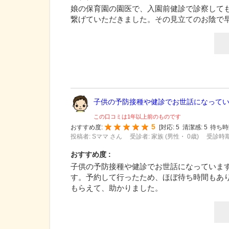
娘の保育園の園医で、入園前健診で診察して
繋げていただきました。その見立てのお陰で
子供の予防接種や健診でお世話になっていま
この口コミは1年以上前のものです
5
おすすめ度:
[
対応:
5
清潔感:
5
待ち時
投稿者: Sママ さん
受診者: 家族 (男性・ 0歳)
受診時期:
おすすめ度 :
子供の予防接種や健診でお世話になっていま
す。予約して行ったため、ほぼ待ち時間もあ
もらえて、助かりました。