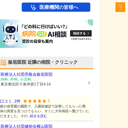
医療機関の皆様へ
板垣医院
近隣の病院・クリニック
医療法人社団亮敬会
板垣医院
内科, 外科, 小児科, ...
東京都北区
十条仲原1丁目4-14
5
口コミ:
2
件
娘の保育園の園医で、入園前健診で診察してもらった際、
体の異変を見つけてもらい、すぐに大学病院へ繋げていた
だきました。その...
続きを読む
医療法人社団健樹会
横山医院