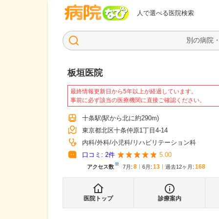
病院なび
人で選べる医院検索
板垣医院
最終情報更新日から5年以上が経過しています。
事前に必ず該当の医療機関に直接ご確認ください。
十条駅
(駅から
北に約290m
)
東京都北区十条仲原1丁目4-14
内科
外科
小児科
リハビリテーション科
口コミ:
2
件
5.00
※
8
13
168
アクセス数
7月
:
6月
:
過去12ヶ月:
医院トップ
診療案内