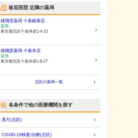
板垣医院
近隣の薬局
雄飛堂薬局 十条銀座店
薬局
東京都北区
十条仲原1-4-10
雄飛堂薬局 十条本店
薬局
東京都北区
十条仲原1-8-27
北区
の薬局一覧
各条件で他の医療機関を探す
漢方
(
北区
)
COVID-19検査/治療
(
北区
)