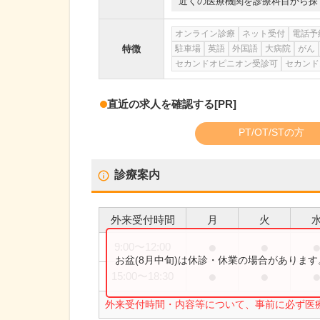
近くの医療機関を診療科目から探
オンライン診療
ネット受付
電話予
特徴
駐車場
英語
外国語
大病院
がん
セカンドオピニオン受診可
セカンド
直近の求人を確認する
[PR]
PT/OT/STの方
診療案内
外来受付時間
月
火
●
●
9:00
〜
12:00
お盆(8月中旬)は休診・休業の場合がありま
●
●
15:00
〜
18:30
外来受付時間・内容等について、事前に必ず医