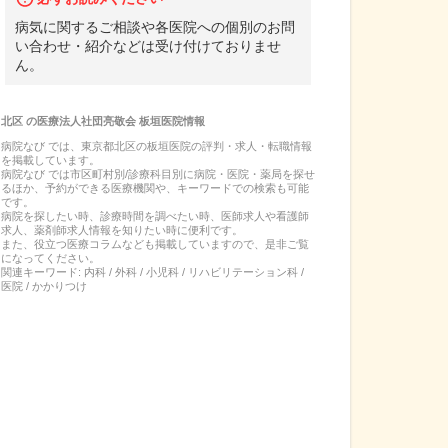
病気に関するご相談や各医院への個別のお問
い合わせ・紹介などは受け付けておりませ
ん。
北区
の
医療法人社団亮敬会 板垣医院
情報
病院なび では、
東京都
北区
の
板垣医院
の
評判・求人・転職
情報
を掲載しています。
病院なび では市区町村別/診療科目別に病院・医院・薬局を探せ
るほか、予約ができる医療機関や、キーワードでの検索も可能
です。
病院を探したい時、診療時間を調べたい時、医師求人や看護師
求人、薬剤師求人情報を知りたい時に便利です。
また、役立つ医療コラムなども掲載していますので、是非ご覧
になってください。
関連キーワード:
内科 / 外科 / 小児科 / リハビリテーション科 /
医院 / かかりつけ