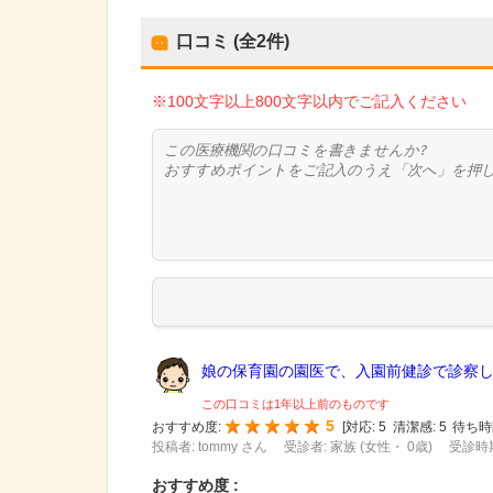
口コミ (全
2
件)
※100文字以上800文字以内でご記入ください
娘の保育園の園医で、入園前健診で診察して
この口コミは1年以上前のものです
5
おすすめ度:
[
対応:
5
清潔感:
5
待ち時
投稿者: tommy さん
受診者: 家族 (女性・ 0歳)
受診時期
おすすめ度 :