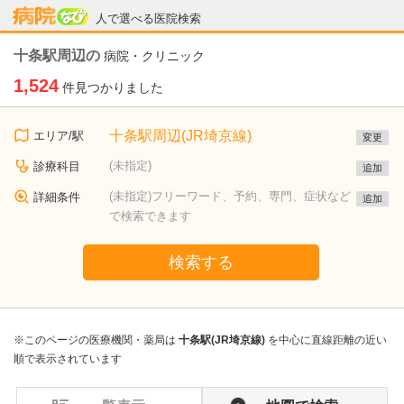
病院なび
人で選べる医院検索
十条駅周辺の
病院・クリニック
1,524
件見つかりました
十条駅周辺(JR埼京線)
エリア/駅
変更
(未指定)
診療科目
追加
(未指定)フリーワード、予約、専門、症状など
詳細条件
追加
で検索できます
検索する
※このページの医療機関・薬局は
十条駅(JR埼京線)
を中心に直線距離の近い
順で表示されています