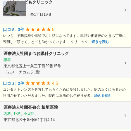
おひさまこどもクリニック
小児科
東京都北区上十条1丁目19-8
5
口コミ: 3件
いつも、予防接種や健診でお世話になってます。風邪や皮膚炎のときも丁寧に
説明して頂けて、とても助かっています。 クリニック...
続きを読む
医療法人社団まつお眼科クリニック
眼科
東京都北区上十条三丁目29番15号
ドムス・ナカムラ1階
4.5
口コミ: 2件
コンタクトレンズを処方してもらうために受診しました。駅の近くにあるため
利用させていただきました。院内は近所のお年寄りが多...
続きを読む
医療法人社団亮敬会
板垣医院
内科, 外科, 小児科, ...
東京都北区十条仲原1丁目4-14