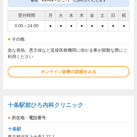
最短
にお呼びいたします
受付時間
月
火
水
木
金
土
日
祝
0:00～24:00
●
●
●
●
●
●
●
●
その他
急な発熱、悪天候など直接医療機関に掛かる事が困難な際にご
利用ください
オンライン診療の詳細をみる
十条駅前ひろ内科クリニック
所在地・電話番号
十条駅
東京都北区上十条2-27-1