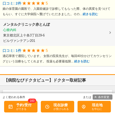
5
口コミ: 2件
娘の保育園の園医で、入園前健診で診察してもらった際、体の異変を見つけて
もらい、すぐに大学病院へ繋げていただきました。その...
続きを読む
メンタルクリニック赤とんぼ
心療内科
東京都北区上十条3丁目29-6
ビルヴァンテアン201
5
口コミ: 1件
適応障害で通院しています。 女医の院長先生が、毎回40分かけてカウンセリン
グという治療をしてくれます。 投薬も必要最低限...
続きを読む
【病院なびドクタビュー】ドクター取材記事
東京都北区
条件変更
青柳診療所
160
予約/受付
現在診療
現在地
青柳 有司
院長
取材記事