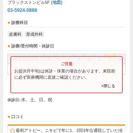
ブラックストンビル5F
[地図]
03-5924-0888
診療科目
皮膚科
形成外科
診療/受付時間・休診日
外来受付時間
月
火
水
木
金
土
日
祝
13:15～18:30
●
●
●
●
お盆(8月中旬)は休診・休業の場合があります。来院前
に必ず医療機関に直接ご確認ください。
×閉じる
水、土、日、祝
休診日:
口コミ
最初アトピー、ニキビで年に1、2回3年位通院していた頃