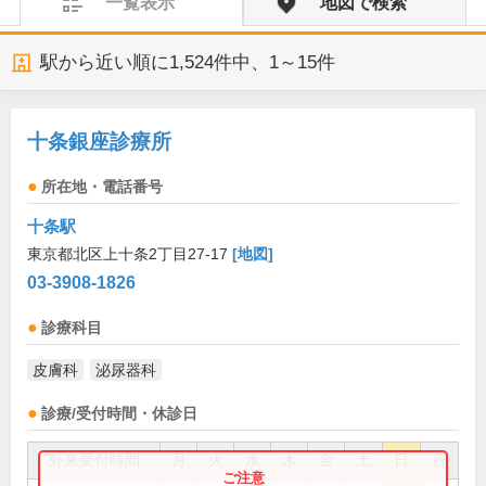
一覧表示
地図で検索
駅から近い順に
1,524
件中、
1～15件
十条銀座診療所
所在地・電話番号
十条駅
東京都北区上十条2丁目27-17
[地図]
03-3908-1826
診療科目
皮膚科
泌尿器科
診療/受付時間・休診日
外来受付時間
月
火
水
木
金
土
日
祝