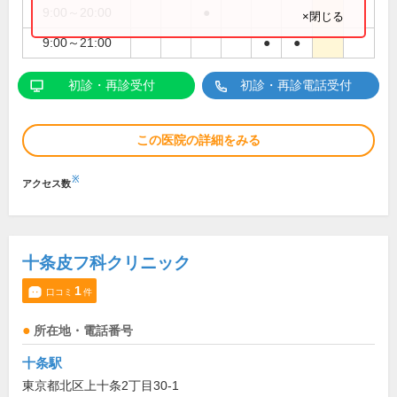
9:00～20:00
●
×閉じる
9:00～21:00
●
●
初診・再診受付
初診・再診電話受付
この医院の詳細をみる
※
アクセス数
十条皮フ科クリニック
1
口コミ
件
所在地・電話番号
十条駅
東京都北区上十条2丁目30-1