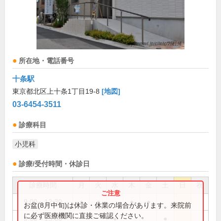
所在地・電話番号
十条駅
東京都北区上十条1丁目19-8
[地図]
03-6454-3511
診療科目
小児科
診療/受付時間・休診日
診療時間
月
火
水
木
金
土
日
祝
9:00～12:30
●
●
●
●
お盆(8月中旬)は休診・休業の場合があります。来院前
に必ず医療機関に直接ご確認ください。
9:00～13:00
●
●