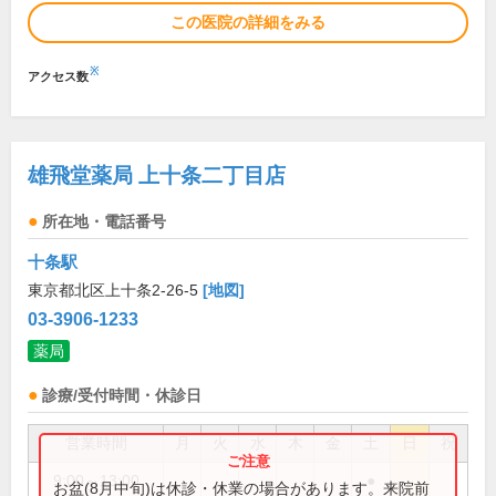
この医院の詳細をみる
※
アクセス数
雄飛堂薬局 上十条二丁目店
所在地・電話番号
十条駅
東京都北区上十条2-26-5
[地図]
03-3906-1233
薬局
診療/受付時間・休診日
営業時間
月
火
水
木
金
土
日
祝
9:00～13:00
●
お盆(8月中旬)は休診・休業の場合があります。来院前