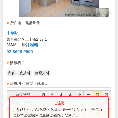
所在地・電話番号
十条駅
東京都北区上十条2-27-1
J&MALL 1階
[地図]
03-6698-2509
診療科目
内科
皮膚科
整形外科
診療/受付時間・休診日
診療時間
月
火
水
木
金
土
日
祝
9:00～17:00
●
●
●
お盆(8月中旬)は休診・休業の場合があります。来院前
9:00～18:00
●
に必ず医療機関に直接ご確認ください。