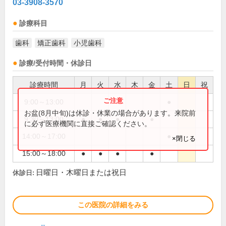
03-3908-3570
診療科目
歯科
矯正歯科
小児歯科
診療/受付時間・休診日
診療時間
月
火
水
木
金
土
日
祝
9:00～13:00
●
お盆(8月中旬)は休診・休業の場合があります。来院前
9:30～13:00
●
●
●
●
に必ず医療機関に直接ご確認ください。
14:00～17:00
●
×閉じる
15:00～18:00
●
●
●
●
日曜日・木曜日または祝日
休診日:
この医院の詳細をみる