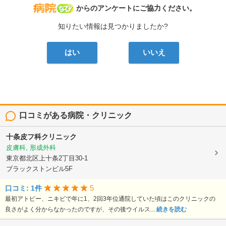
病院なび
からのアンケートにご協力ください。
知りたい情報は見つかりましたか?
はい
いいえ
口コミがある病院・クリニック
十条皮フ科クリニック
皮膚科, 形成外科
東京都北区上十条2丁目30-1
ブラックストンビル5F
5
口コミ: 1件
最初アトピー、ニキビで年に1、2回3年位通院していた頃はこのクリニックの
良さがよく分からなかったのですが、その後ウイルス...
続きを読む