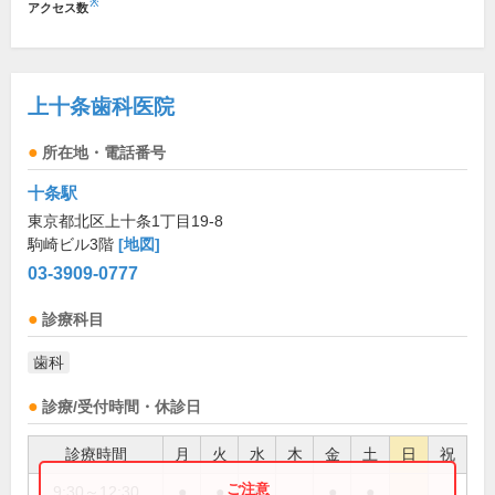
※
アクセス数
上十条歯科医院
所在地・電話番号
十条駅
東京都北区上十条1丁目19-8
駒崎ビル3階
[地図]
03-3909-0777
診療科目
歯科
診療/受付時間・休診日
診療時間
月
火
水
木
金
土
日
祝
9:30～12:30
●
●
●
●
●