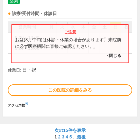
薬局
診療/受付時間・休診日
営業時間
月
火
水
木
金
土
日
祝
9:00～13:00
●
お盆(8月中旬)は休診・休業の場合があります。来院前
に必ず医療機関に直接ご確認ください。
9:00～19:00
●
●
●
●
●
×閉じる
日・祝
休業日:
この医院の詳細をみる
※
アクセス数
次の15件を表示
1
2
3
4
5
...
最後