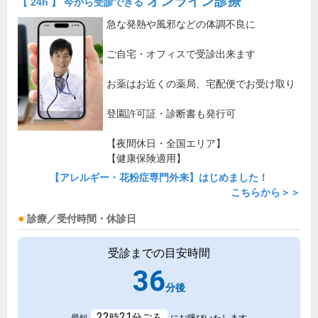
オンライン診療
【 24h 】 今から受診できる
急な発熱や風邪などの体調不良に
ご自宅・オフィスで受診出来ます
お薬はお近くの薬局、宅配便でお受け取り
登園許可証・診断書も発行可
【夜間休日・全国エリア】
【健康保険適用】
【アレルギー・花粉症専門外来】はじめました！
こちらから＞＞
診療／受付時間・休診日
受診までの目安時間
36
分後
22
21
時
分ごろ