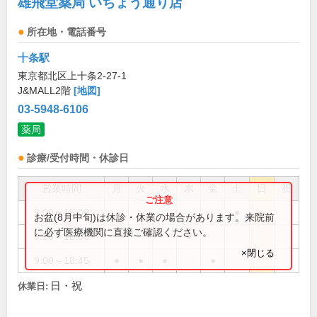
雄飛堂薬局 いちょう通り店
所在地・電話番号
十条駅
東京都北区上十条2-27-1
J&MALL2階
[地図]
03-5948-6106
薬局
診療/受付時間・休診日
営業時間
月
火
水
木
金
土
日
祝
9:00～15:00
●
お盆(8月中旬)は休診・休業の場合があります。来院前
に必ず医療機関に直接ご確認ください。
9:00～18:00
●
×閉じる
9:00～18:45
●
●
●
●
日・祝
休業日: