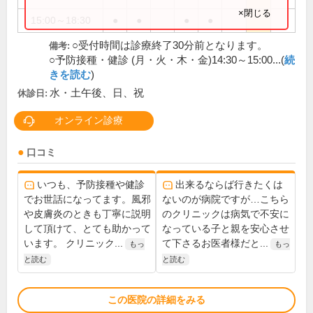
×閉じる
15:00～18:30
●
●
●
●
○受付時間は診療終了30分前となります。
備考:
○予防接種・健診 (月・火・木・金)14:30～15:00...(
続
きを読む
)
水・土午後、日、祝
休診日:
オンライン診療
口コミ
いつも、予防接種や健診
出来るならば行きたくは
でお世話になってます。風邪
ないのが病院ですが…こちら
や皮膚炎のときも丁寧に説明
のクリニックは病気で不安に
して頂けて、とても助かって
なっている子と親を安心させ
います。 クリニック...
て下さるお医者様だと...
もっ
もっ
と読む
と読む
この医院の詳細をみる