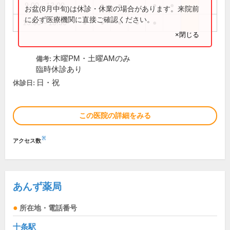
9:00～12:00
●
●
●
●
●
お盆(8月中旬)は休診・休業の場合があります。来院前
に必ず医療機関に直接ご確認ください。
15:00～18:30
●
●
●
●
●
×閉じる
木曜PM・土曜AMのみ
備考:
臨時休診あり
日・祝
休診日:
この医院の詳細をみる
※
アクセス数
あんず薬局
所在地・電話番号
十条駅