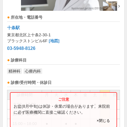
所在地・電話番号
十条駅
東京都北区上十条2-30-1
ブラックストンビル6F
[地図]
03-5948-8126
診療科目
精神科
心療内科
診療/受付時間・休診日
診療時間
月
火
水
木
金
土
日
祝
9:00～13:00
●
●
●
●
●
お盆(8月中旬)は休診・休業の場合があります。来院前
に必ず医療機関に直接ご確認ください。
15:00～17:30
●
×閉じる
15:00～18:00
●
●
●