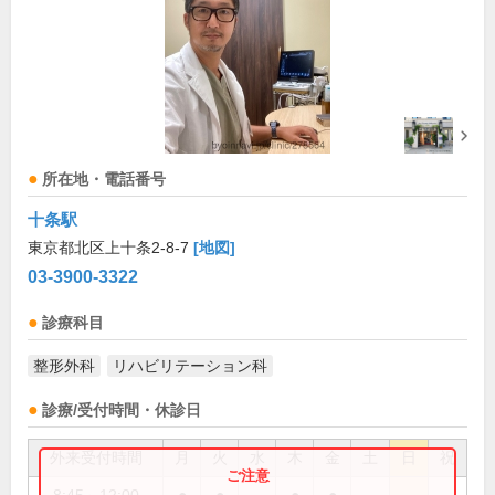
所在地・電話番号
十条駅
東京都北区上十条2-8-7
[地図]
03-3900-3322
診療科目
整形外科
リハビリテーション科
診療/受付時間・休診日
外来受付時間
月
火
水
木
金
土
日
祝