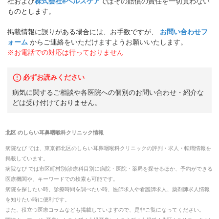
社および
株式会社eヘルスケア
ではその賠償の責任を一切負わない
ものとします。
掲載情報に誤りがある場合には、お手数ですが、
お問い合わせフ
ォーム
からご連絡をいただけますようお願いいたします。
※お電話での対応は行っておりません
必ずお読みください
病気に関するご相談や各医院への個別のお問い合わせ・紹介な
どは受け付けておりません。
北区
の
しらい耳鼻咽喉科クリニック
情報
病院なび では、
東京都
北区
の
しらい耳鼻咽喉科クリニック
の
評判・求人・転職
情報を
掲載しています。
病院なび では市区町村別/診療科目別に病院・医院・薬局を探せるほか、予約ができる
医療機関や、キーワードでの検索も可能です。
病院を探したい時、診療時間を調べたい時、医師求人や看護師求人、薬剤師求人情報
を知りたい時に便利です。
また、役立つ医療コラムなども掲載していますので、是非ご覧になってください。