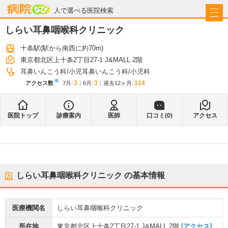
病院なび
人で選べる医院検索
しらい耳鼻咽喉科クリニック
十条駅
(駅から
南西に約70m
)
東京都北区上十条2丁目27-1 J&MALL 2階
耳鼻いんこう科
小児耳鼻いんこう科
小児科
※
3
3
114
アクセス数
7月
:
6月
:
過去12ヶ月:
医院トップ
診療案内
医師
口コミ(
0
)
アクセス
しらい耳鼻咽喉科クリニック
の基本情報
医療機関名
しらい耳鼻咽喉科クリニック
所在地
東京都北区上十条2丁目27-1 J&MALL 2階
[アクセス]