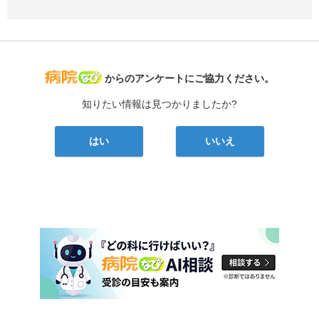
病院なび
からのアンケートにご協力ください。
知りたい情報は見つかりましたか?
はい
いいえ