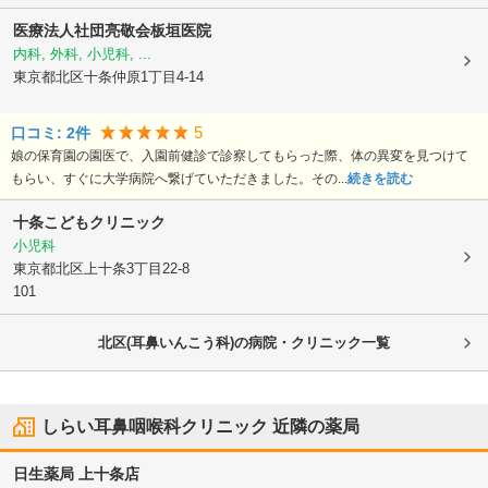
医療法人社団亮敬会
板垣医院
内科, 外科, 小児科, ...
東京都北区
十条仲原1丁目4-14
5
口コミ:
2
件
娘の保育園の園医で、入園前健診で診察してもらった際、体の異変を見つけて
もらい、すぐに大学病院へ繋げていただきました。その...
続きを読む
十条こどもクリニック
小児科
東京都北区
上十条3丁目22-8
101
北区(耳鼻いんこう科)の病院・クリニック一覧
しらい耳鼻咽喉科クリニック
近隣の薬局
日生薬局 上十条店