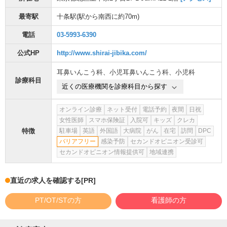
最寄駅
十条駅
(駅から
南西に約70m
)
電話
03-5993-6390
公式HP
http://www.shirai-jibika.com/
耳鼻いんこう科
、
小児耳鼻いんこう科
、
小児科
診療科目
近くの医療機関を診療科目から探す
オンライン診療
ネット受付
電話予約
夜間
日祝
女性医師
スマホ保険証
入院可
キッズ
クレカ
特徴
駐車場
英語
外国語
大病院
がん
在宅
訪問
DPC
バリアフリー
感染予防
セカンドオピニオン受診可
セカンドオピニオン情報提供可
地域連携
直近の求人を確認する
[PR]
PT/OT/STの方
看護師の方