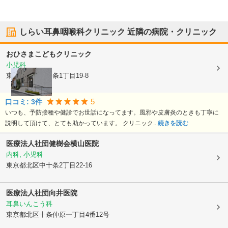
しらい耳鼻咽喉科クリニック
近隣の病院・クリニック
おひさまこどもクリニック
小児科
東京都北区
上十条1丁目19-8
5
口コミ:
3
件
いつも、予防接種や健診でお世話になってます。風邪や皮膚炎のときも丁寧に
説明して頂けて、とても助かっています。 クリニック...
続きを読む
医療法人社団健樹会
横山医院
内科, 小児科
東京都北区
中十条2丁目22-16
医療法人社団向井医院
耳鼻いんこう科
東京都北区
十条仲原一丁目4番12号