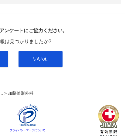
び
アンケートにご協力ください。
報は見つかりましたか?
いいえ
... >
加藤整形外科
プライバシーマークについて