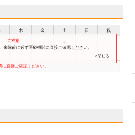
水
木
金
土
日
祝
●
●
す。来院前に必ず医療機関に直接ご確認ください。
●
×閉じる
関に直接ご確認ください。