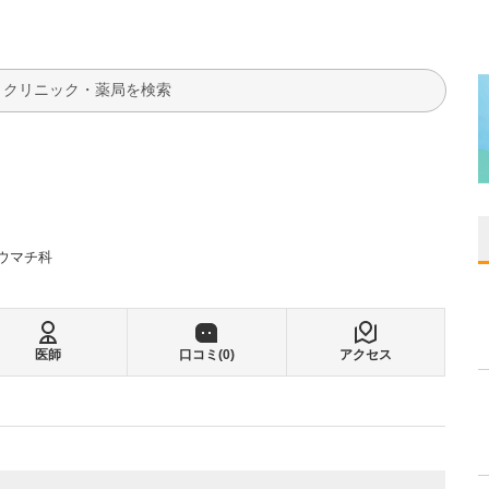
検索
ウマチ科
医師
口コミ(
0
)
アクセス