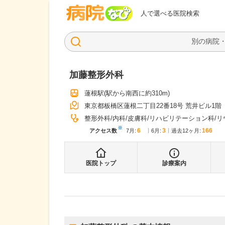
病院なび
人で選べる医院検索
加藤整形外科
蓮根駅
(駅から
南西に約310m
)
東京都板橋区蓮根二丁目22番18号 荒井ビル1階
整形外科
内科
皮膚科
リハビリテーション科
リ
※
6
3
166
アクセス数
7月
:
6月
:
過去12ヶ月:
医院トップ
診療案内