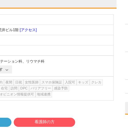
荒井ビル1階
[アクセス]
テーション科
、
リウマチ科
す
約
夜間
日祝
女性医師
スマホ保険証
入院可
キッズ
クレカ
在宅
訪問
DPC
バリアフリー
感染予防
オピニオン情報提供可
地域連携
看護師の方