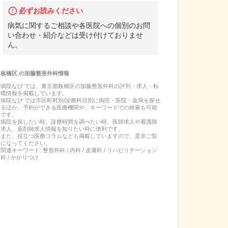
必ずお読みください
病気に関するご相談や各医院への個別のお問
い合わせ・紹介などは受け付けておりませ
ん。
板橋区
の
加藤整形外科
情報
病院なび では、
東京都
板橋区
の
加藤整形外科
の
評判・求人・転
職
情報を掲載しています。
病院なび では市区町村別/診療科目別に病院・医院・薬局を探せ
るほか、予約ができる医療機関や、キーワードでの検索も可能
です。
病院を探したい時、診療時間を調べたい時、医師求人や看護師
求人、薬剤師求人情報を知りたい時に便利です。
また、役立つ医療コラムなども掲載していますので、是非ご覧
になってください。
関連キーワード:
整形外科 / 内科 / 皮膚科 / リハビリテーション
科 / かかりつけ