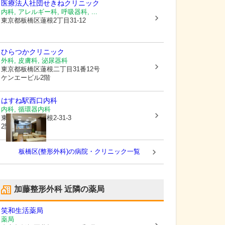
医療法人社団
せきねクリニック
内科, アレルギー科, 呼吸器科, ...
東京都板橋区
蓮根2丁目31-12
ひらつかクリニック
外科, 皮膚科, 泌尿器科
東京都板橋区
蓮根二丁目31番12号
ケンエービル2階
はすね駅西口内科
内科, 循環器内科
東京都板橋区
蓮根2-31-3
2階
板橋区(整形外科)の病院・クリニック一覧
加藤整形外科
近隣の薬局
笑和生活薬局
薬局