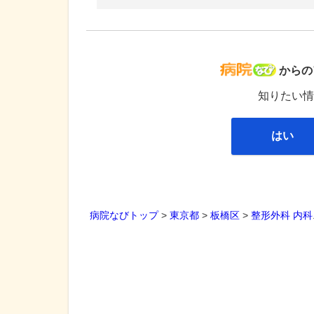
病院な
からの
知りたい情
はい
病院なびトップ
>
東京都
>
板橋区
>
整形外科
内科