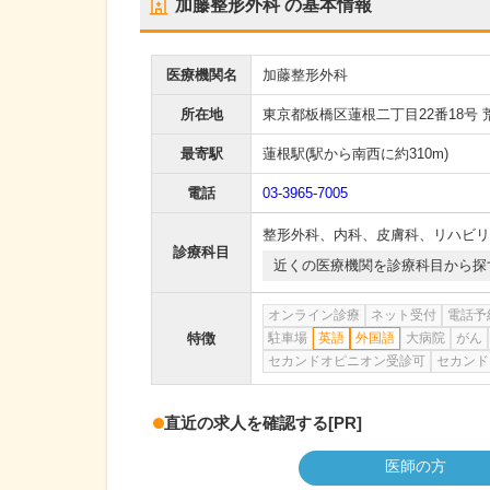
加藤整形外科
の基本情報
医療機関名
加藤整形外科
所在地
東京都板橋区蓮根二丁目22番18号 
最寄駅
蓮根駅
(駅から
南西に約310m
)
電話
03-3965-7005
整形外科
、
内科
、
皮膚科
、
リハビリ
診療科目
近くの医療機関を診療科目から探
オンライン診療
ネット受付
電話予
特徴
駐車場
英語
外国語
大病院
がん
セカンドオピニオン受診可
セカンド
直近の求人を確認する
[PR]
医師の方