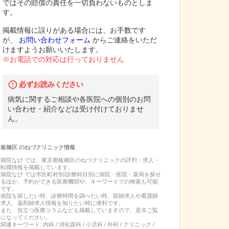
ではその賠償の責任を一切負わないものとしま
す。
掲載情報に誤りがある場合には、お手数です
が、
お問い合わせフォーム
からご連絡をいただ
けますようお願いいたします。
※お電話での対応は行っておりません
必ずお読みください
病気に関するご相談や各医院への個別のお問
い合わせ・紹介などは受け付けておりませ
ん。
板橋区
の
ねづクリニック
情報
病院なび では、
東京都
板橋区
の
ねづクリニック
の
評判・求人・
転職
情報を掲載しています。
病院なび では市区町村別/診療科目別に病院・医院・薬局を探せ
るほか、予約ができる医療機関や、キーワードでの検索も可能
です。
病院を探したい時、診療時間を調べたい時、医師求人や看護師
求人、薬剤師求人情報を知りたい時に便利です。
また、役立つ医療コラムなども掲載していますので、是非ご覧
になってください。
関連キーワード:
内科 / 消化器科 / 小児科 / 外科 / クリニック /