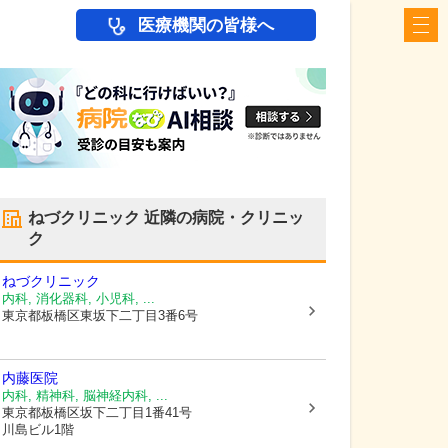
医療機関の皆様へ
ねづクリニック
近隣の病院・クリニッ
ク
ねづクリニック
内科, 消化器科, 小児科, ...
東京都板橋区
東坂下二丁目3番6号
内藤医院
内科, 精神科, 脳神経内科, ...
東京都板橋区
坂下二丁目1番41号
川島ビル1階