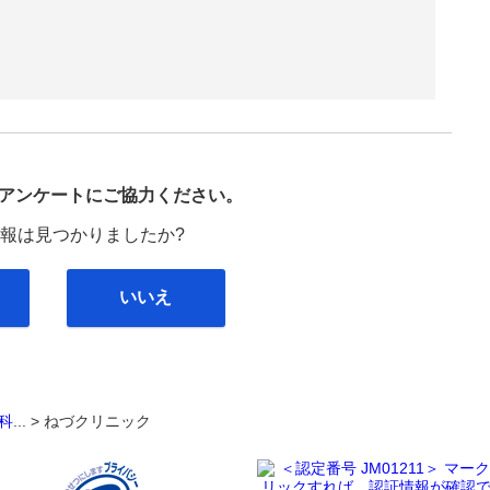
び
アンケートにご協力ください。
報は見つかりましたか?
いいえ
科
... >
ねづクリニック