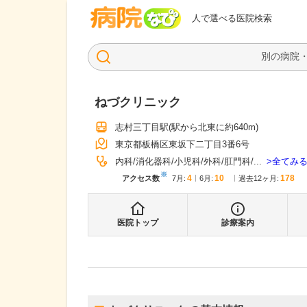
病院なび
人で選べる医院検索
ねづクリニック
志村三丁目駅
(駅から
北東に約640m
)
東京都板橋区東坂下二丁目3番6号
全てみ
内科
消化器科
小児科
外科
肛門科
...
※
4
10
178
アクセス数
7月
:
6月
:
過去12ヶ月:
医院トップ
診療案内