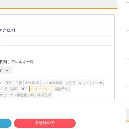
[アクセス]
)
門科
、
アレルギー科
す
約
夜間
日祝
女性医師
スマホ保険証
入院可
キッズ
クレカ
在宅
訪問
DPC
バリアフリー
感染予防
オピニオン情報提供可
地域連携
看護師の方