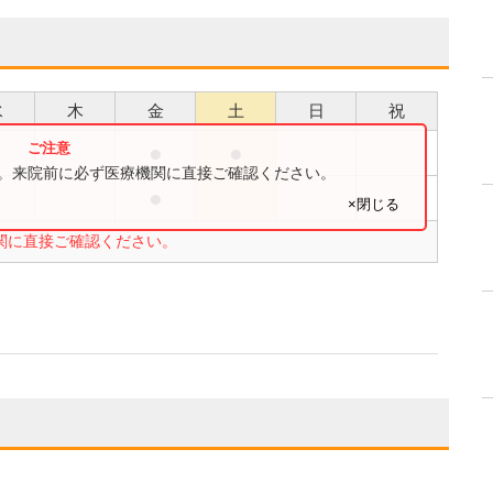
水
木
金
土
日
祝
●
●
●
す。来院前に必ず医療機関に直接ご確認ください。
●
●
×閉じる
関に直接ご確認ください。