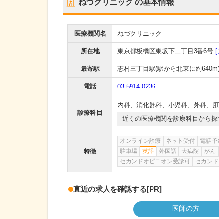
ねづクリニック
の基本情報
医療機関名
ねづクリニック
所在地
東京都板橋区東坂下二丁目3番6号
最寄駅
志村三丁目駅
(駅から
北東に約640m
電話
03-5914-0236
内科
、
消化器科
、
小児科
、
外科
、
肛
診療科目
近くの医療機関を診療科目から探
オンライン診療
ネット受付
電話予
特徴
駐車場
英語
外国語
大病院
がん
セカンドオピニオン受診可
セカンド
直近の求人を確認する
[PR]
医師の方