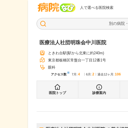
病院なび
人で選べる医院検索
医療法人社団明珠会中川医院
ときわ台駅
(駅から
北東に約240m
)
東京都板橋区常盤台一丁目12番1号
眼科
※
4
2
106
アクセス数
7月
:
6月
:
過去12ヶ月:
医院トップ
診療案内