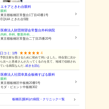
エキアときわ台眼科
眼科
東京都板橋区
常盤台1丁目43番1号
EQUiA ときわ台5階
医療法人財団朔望会常盤台外科病院
内科, 外科, 整形外科, ...
東京都板橋区
常盤台二丁目25番20号
4
口コミ:
1
件
予防注射を受けるために初めて伺いました。待合室に次か
ら次へと患者さんが入ってくるのを見て、地域で信頼され
ている病院なんだ...
続きを読む
医療法人社団幸真会板橋すばる眼科
眼科
東京都板橋区
中板橋20番5号
モダ・ビエント中板橋302
板橋区(眼科)の病院・クリニック一覧