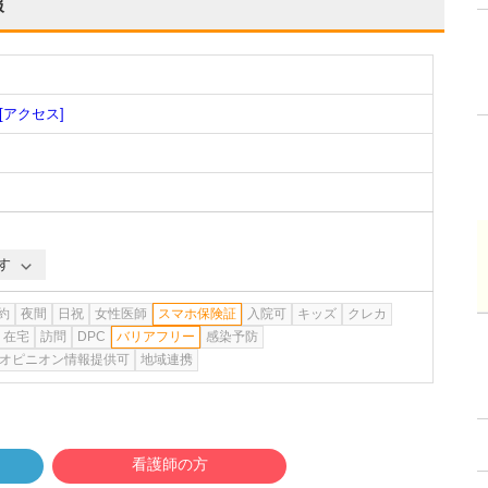
報
[アクセス]
す
約
夜間
日祝
女性医師
スマホ保険証
入院可
キッズ
クレカ
在宅
訪問
DPC
バリアフリー
感染予防
オピニオン情報提供可
地域連携
看護師の方