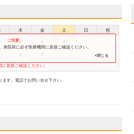
水
木
金
土
日
祝
●
●
●
す。来院前に必ず医療機関に直接ご確認ください。
●
●
×閉じる
関に直接ご確認ください。
ります。電話でお問い合せ下さい。