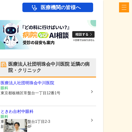
医療機関の皆様へ
医療法人社団明珠会中川医院
近隣の病
院・クリニック
医療法人社団明珠会中川医院
眼科
東京都板橋区
常盤台一丁目12番1号
ときわ台村中眼科
眼科
東京都板橋区
常盤台1丁目2-3
新光常盤台ビル4F