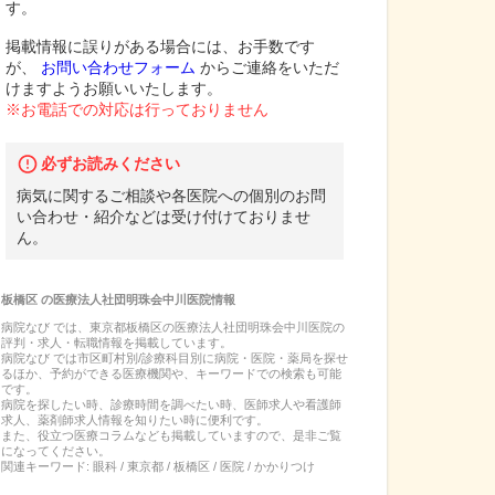
す。
掲載情報に誤りがある場合には、お手数です
が、
お問い合わせフォーム
からご連絡をいただ
けますようお願いいたします。
※お電話での対応は行っておりません
必ずお読みください
病気に関するご相談や各医院への個別のお問
い合わせ・紹介などは受け付けておりませ
ん。
板橋区
の
医療法人社団明珠会中川医院
情報
病院なび では、
東京都
板橋区
の
医療法人社団明珠会中川医院
の
評判・求人・転職
情報を掲載しています。
病院なび では市区町村別/診療科目別に病院・医院・薬局を探せ
るほか、予約ができる医療機関や、キーワードでの検索も可能
です。
病院を探したい時、診療時間を調べたい時、医師求人や看護師
求人、薬剤師求人情報を知りたい時に便利です。
また、役立つ医療コラムなども掲載していますので、是非ご覧
になってください。
関連キーワード:
眼科 / 東京都 / 板橋区 / 医院 / かかりつけ