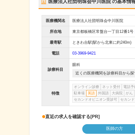
医療法人社団明珠会中川医院
の基本情
医療機関名
医療法人社団明珠会中川医院
所在地
東京都板橋区常盤台一丁目12番1号
最寄駅
ときわ台駅
(駅から
北東に約240m
)
電話
03-3969-9421
眼科
診療科目
近くの医療機関を診療科目から探
オンライン診療
ネット受付
電話予
特徴
駐車場
英語
外国語
大病院
がん
セカンドオピニオン受診可
セカンド
直近の求人を確認する
[PR]
医師の方