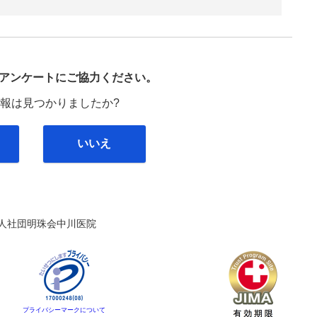
び
アンケートにご協力ください。
報は見つかりましたか?
いいえ
人社団明珠会中川医院
プライバシーマークについて