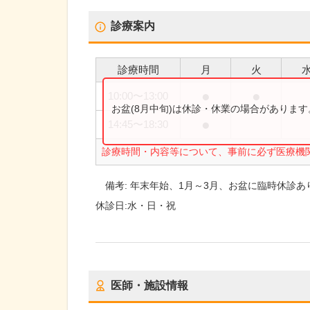
診療案内
診療時間
月
火
●
●
10:00
〜
13:00
お盆(8月中旬)は休診・休業の場合がありま
●
14:45
〜
18:30
診療時間・内容等について、事前に必ず医療機
備考:
年末年始、1月～3月、お盆に臨時休診あ
休診日:
水・日・祝
医師・施設情報