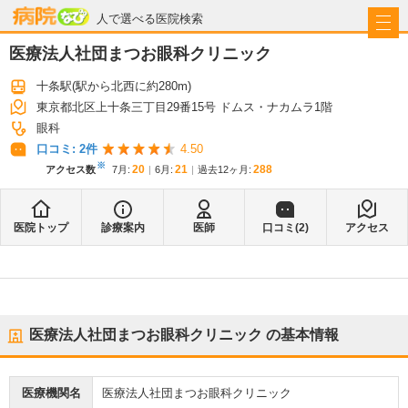
病院なび
人で選べる医院検索
医療法人社団まつお眼科クリニック
十条駅
(駅から
北西に約280m
)
東京都北区上十条三丁目29番15号 ドムス・ナカムラ1階
眼科
口コミ:
2
件
4.50
※
20
21
288
アクセス数
7月
:
6月
:
過去12ヶ月:
医院トップ
診療案内
医師
口コミ(
2
)
アクセス
医療法人社団まつお眼科クリニック
の基本情報
医療機関名
医療法人社団まつお眼科クリニック