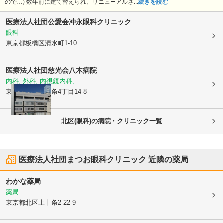
ので…) 数年前に建て替えられ、リニューアルさ...
続きを読む
医療法人社団公愛会
冲永眼科クリニック
眼科
東京都板橋区
清水町1-10
医療法人社団慈光会
八木病院
内科, 外科, 内視鏡内科, ...
東京都北区
東十条4丁目14-8
北区(眼科)の病院・クリニック一覧
医療法人社団まつお眼科クリニック
近隣の薬局
わかな薬局
薬局
東京都北区
上十条2-22-9