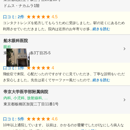
ドムス・ナカムラ1階
4.5
口コミ:
2
件
コンタクトレンズを処方してもらうために受診しました。駅の近くにあるため
利用させていただきました。院内は近所のお年寄りが多...
続きを読む
船木眼科医院
眼科
東京都北区
上十条3丁目25-5
4
口コミ:
1
件
飛蚊症で来院、心配だったのですがすぐに見ていただき、丁寧な説明をいただ
き安心しました。先生は若くてサーファー風だったので...
続きを読む
帝京大学医学部附属病院
内科, 小児科, 放射線科, ...
東京都板橋区
加賀二丁目11番1号
4.6
口コミ:
5
件
10年以上通院しています。 以前は、かかるのが憂鬱でしたが(なにしろ病人な