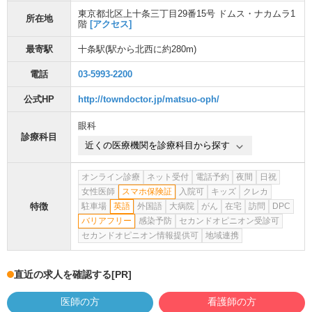
東京都北区上十条三丁目29番15号 ドムス・ナカムラ1
所在地
階
[アクセス]
最寄駅
十条駅
(駅から
北西に約280m
)
電話
03-5993-2200
公式HP
http://towndoctor.jp/matsuo-oph/
眼科
診療科目
近くの医療機関を診療科目から探す
オンライン診療
ネット受付
電話予約
夜間
日祝
女性医師
スマホ保険証
入院可
キッズ
クレカ
特徴
駐車場
英語
外国語
大病院
がん
在宅
訪問
DPC
バリアフリー
感染予防
セカンドオピニオン受診可
セカンドオピニオン情報提供可
地域連携
直近の求人を確認する
[PR]
医師の方
看護師の方