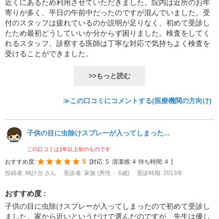
近くにあるため利用させていただきました。院内は近所のお年
寄りが多く、平日の午前中だったのですが混んでいました。受
付のスタッフは疲れているのか説明が足りなく、初めて受診し
たため最初どうしていいか分からず困りました。検査をしてく
れるスタッフ、診察する医師は丁寧な対応で気持ちよく検査を
受けることができました。
>>もっと読む
≫この口コミにコメントする(医療機関の方向け)
子供の目に虫除けスプレーが入ってしまった...
この口コミは1年以上前のものです
5
おすすめ度:
[
対応:
5
清潔感:
4
待ち時間:
4
]
投稿者: 時計台 さん
受診者: 家族 (男性・ 6歳)
受診時期: 2013年
おすすめ度 :
子供の目に虫除けスプレーが入ってしまったので初めて受診し
ました。家から近いというだけで選んだのですが、先生は優し