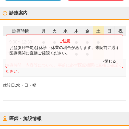
診療案内
診療時間
月
火
水
木
金
土
日
祝
●
●
●
●
●
9:00
〜
12:30
お盆(8月中旬)は休診・休業の場合があります。来院前に必ず
●
●
●
●
医療機関に直接ご確認ください。
14:00
〜
17:30
×閉じる
診療時間・内容等について、事前に必ず医療機関に直接ご確認く
ださい。
休診日:
水・日・祝
医師・施設情報