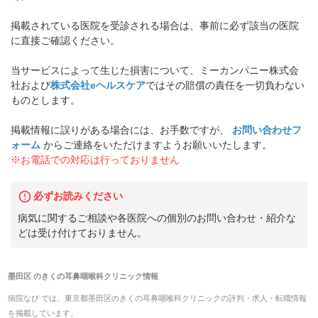
掲載されている医院を受診される場合は、事前に必ず該当の医院
に直接ご確認ください。
当サービスによって生じた損害について、ミーカンパニー株式会
社および
株式会社eヘルスケア
ではその賠償の責任を一切負わない
ものとします。
掲載情報に誤りがある場合には、お手数ですが、
お問い合わせフ
ォーム
からご連絡をいただけますようお願いいたします。
※お電話での対応は行っておりません
必ずお読みください
病気に関するご相談や各医院への個別のお問い合わせ・紹介な
どは受け付けておりません。
墨田区
の
きくの耳鼻咽喉科クリニック
情報
病院なび では、
東京都
墨田区
の
きくの耳鼻咽喉科クリニック
の
評判・求人・転職
情報
を掲載しています。