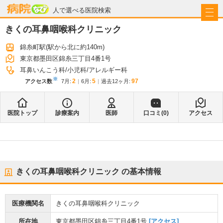
病院なび
人で選べる医院検索
きくの耳鼻咽喉科クリニック
錦糸町駅
(駅から
北に約140m
)
東京都墨田区錦糸三丁目4番1号
耳鼻いんこう科
小児科
アレルギー科
※
2
5
97
アクセス数
7月
:
6月
:
過去12ヶ月:
医院トップ
診療案内
医師
口コミ(
0
)
アクセス
きくの耳鼻咽喉科クリニック
の基本情報
医療機関名
きくの耳鼻咽喉科クリニック
所在地
東京都墨田区錦糸三丁目4番1号
[アクセス]