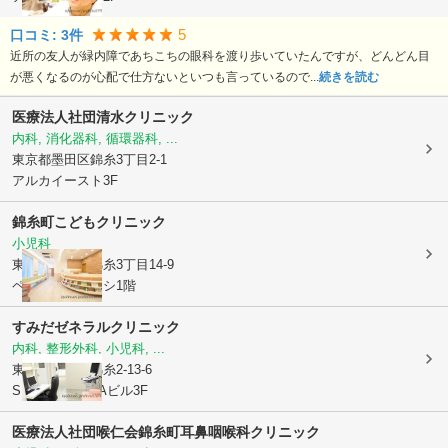
5
口コミ:
3
件
近所の友人が緑内障であちこちの眼科を渡り歩いていたんですが、どんどん目
が悪くなるのが心配で仕方ないといつも言っているので...
続きを読む
医療法人社団
清水クリニック
内科, 消化器科, 循環器科, ...
東京都墨田区
錦糸3丁目2-1
アルカイースト3F
錦糸町こどもクリニック
小児科
東京都墨田区
錦糸3丁目14-9
ペタロスデキンシ1階
すみだゼネラルクリニック
内科, 整形外科, 小児科, ...
東京都墨田区
錦糸2-13-6
S・HARUYAMAビル3F
医療法人社団喉仁会錦糸町耳鼻咽喉科クリニック