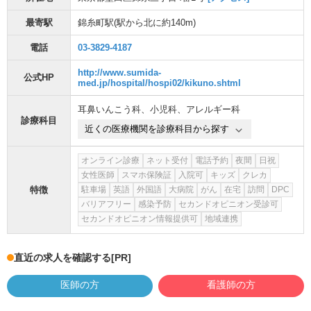
最寄駅
錦糸町駅
(駅から
北に約140m
)
電話
03-3829-4187
http://www.sumida-
公式HP
med.jp/hospital/hospi02/kikuno.shtml
耳鼻いんこう科
、
小児科
、
アレルギー科
診療科目
近くの医療機関を診療科目から探す
オンライン診療
ネット受付
電話予約
夜間
日祝
女性医師
スマホ保険証
入院可
キッズ
クレカ
特徴
駐車場
英語
外国語
大病院
がん
在宅
訪問
DPC
バリアフリー
感染予防
セカンドオピニオン受診可
セカンドオピニオン情報提供可
地域連携
直近の求人を確認する
[PR]
医師の方
看護師の方