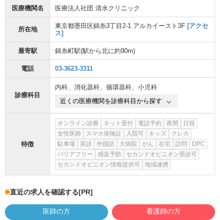
医療機関名
医療法人社団 清水クリニック
東京都墨田区錦糸3丁目2-1 アルカイースト3F
[アクセ
所在地
ス]
最寄駅
錦糸町駅
(駅から
北に約90m
)
電話
03-3623-3311
内科
、
消化器科
、
循環器科
、
小児科
診療科目
近くの医療機関を診療科目から探す
オンライン診療
ネット受付
電話予約
夜間
日祝
女性医師
スマホ保険証
入院可
キッズ
クレカ
特徴
駐車場
英語
外国語
大病院
がん
在宅
訪問
DPC
バリアフリー
感染予防
セカンドオピニオン受診可
セカンドオピニオン情報提供可
地域連携
直近の求人を確認する
[PR]
医師の方
看護師の方