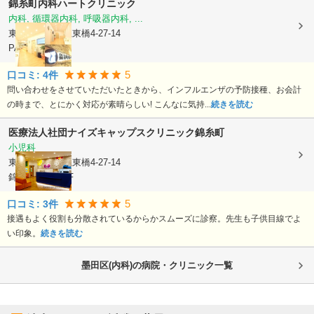
錦糸町内科ハートクリニック
内科, 循環器内科, 呼吸器内科, ...
東京都墨田区
江東橋4-27-14
PARCO7階
5
口コミ:
4
件
問い合わせをさせていただいたときから、インフルエンザの予防接種、お会計
の時まで、とにかく対応が素晴らしい! こんなに気持...
続きを読む
医療法人社団ナイズ
キャップスクリニック錦糸町
小児科
東京都墨田区
江東橋4-27-14
錦糸町パルコ7F
5
口コミ:
3
件
接遇もよく役割も分散されているからかスムーズに診察。先生も子供目線でよ
い印象。
続きを読む
墨田区(内科)の病院・クリニック一覧