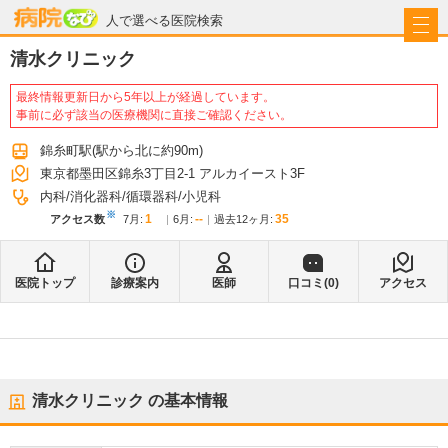
病院なび
人で選べる医院検索
清水クリニック
最終情報更新日から5年以上が経過しています。
事前に必ず該当の医療機関に直接ご確認ください。
錦糸町駅
(駅から
北に約90m
)
東京都墨田区錦糸3丁目2-1 アルカイースト3F
内科
消化器科
循環器科
小児科
※
1
--
35
アクセス数
7月
:
6月
:
過去12ヶ月:
医院トップ
診療案内
医師
口コミ(
0
)
アクセス
清水クリニック
の基本情報