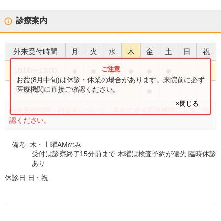
診療案内
外来受付時間
月
火
水
木
金
土
日
祝
●
●
●
●
●
●
10:00
〜
13:00
お盆(8月中旬)は休診・休業の場合があります。来院前に必ず
●
●
●
●
医療機関に直接ご確認ください。
15:00
〜
18:00
×閉じる
外来受付時間・内容等について、事前に必ず医療機関に直接ご確
認ください。
備考:
木・土曜AMのみ
受付は診察終了15分前まで 木曜は検査予約が優先 臨時休診
あり
休診日:
日・祝