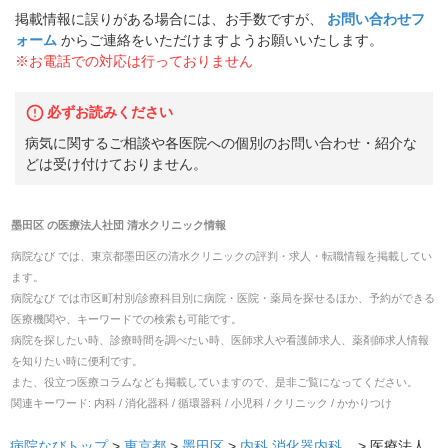
掲載情報に誤りがある場合には、お手数ですが、
お問い合わせフ
ォーム
からご連絡をいただけますようお願いいたします。
※お電話での対応は行っておりません
必ずお読みください
病気に関するご相談や各医院への個別のお問い合わせ・紹介な
どは受け付けておりません。
墨田区
の
医療法人社団 清水クリニック
情報
病院なび では、
東京都
墨田区
の
清水クリニック
の
評判・求人・転職
情報を掲載してい
ます。
病院なび では市区町村別/診療科目別に病院・医院・薬局を探せるほか、予約ができる
医療機関や、キーワードでの検索も可能です。
病院を探したい時、診療時間を調べたい時、医師求人や看護師求人、薬剤師求人情報
を知りたい時に便利です。
また、役立つ医療コラムなども掲載していますので、是非ご覧になってください。
関連キーワード:
内科 / 消化器科 / 循環器科 / 小児科 / クリニック / かかりつけ
病院なびトップ
>
東京都
>
墨田区
>
内科
消化器内科
... >
医療法人