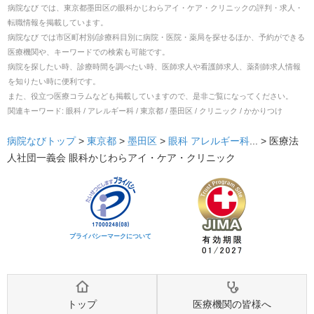
病院なび では、
東京都
墨田区
の
眼科かじわらアイ・ケア・クリニック
の
評判・求人・
転職
情報を掲載しています。
病院なび では市区町村別/診療科目別に病院・医院・薬局を探せるほか、予約ができる
医療機関や、キーワードでの検索も可能です。
病院を探したい時、診療時間を調べたい時、医師求人や看護師求人、薬剤師求人情報
を知りたい時に便利です。
また、役立つ医療コラムなども掲載していますので、是非ご覧になってください。
関連キーワード:
眼科 / アレルギー科 / 東京都 / 墨田区 / クリニック / かかりつけ
病院なびトップ
>
東京都
>
墨田区
>
眼科
アレルギー科
... >
医療法
人社団一義会 眼科かじわらアイ・ケア・クリニック
プライバシーマークについて
トップ
医療機関の皆様へ