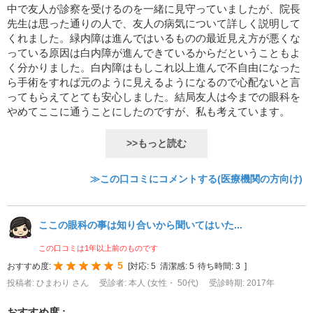
中で友人が診察を受けるのを一緒に見守っていましたが、院長
先生は思った通りの人で、友人の病気について詳しく説明して
くれました。緑内障は進んではいるものの最近見え方が悪くな
っている原因は白内障が進んできているからだということもよ
く分かりました。白内障はもしこれ以上進んで不自由になった
ら手術をすれば元のように見えるようになるので心配ないと言
ってもらえてとても安心しました。結局友人は今までの眼科を
やめてここに通うことにしたのですが、私も考えています。
>>もっと読む
≫この口コミにコメントする(医療機関の方向け)
ここの眼科の事は知り合いから聞いてはいた...
この口コミは1年以上前のものです
5
おすすめ度:
[
対応:
5
清潔感:
5
待ち時間:
3
]
投稿者: ひまわり さん
受診者: 本人 (女性・ 50代)
受診時期: 2017年
おすすめ度 :