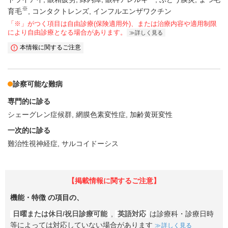
※
育毛
コンタクトレンズ
インフルエンザワクチン
「※」がつく項目は自由診療(保険適用外)、または治療内容や適用制限
により自由診療となる場合があります。
詳しく見る
本情報に関するご注意
診察可能な難病
専門的に診る
シェーグレン症候群
網膜色素変性症
加齢黄斑変性
一次的に診る
難治性視神経症
サルコイドーシス
【掲載情報に関するご注意】
機能・特徴
の項目の、
日曜または休日/祝日診療可能
,
英語対応
は診療科・診療日時
等によっては対応していない場合があります
詳しく見る