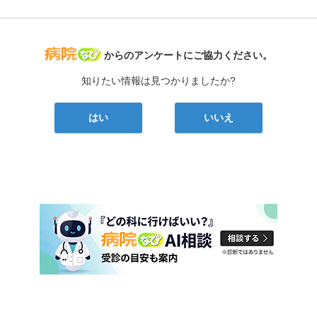
病院なび
からのアンケートにご協力ください。
知りたい情報は見つかりましたか?
はい
いいえ