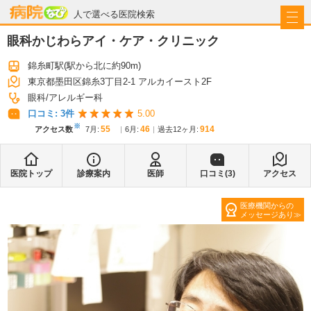
病院なび
人で選べる医院検索
眼科かじわらアイ・ケア・クリニック
錦糸町駅
(駅から
北に約90m
)
東京都墨田区錦糸3丁目2-1 アルカイースト2F
眼科
アレルギー科
口コミ:
3
件
5.00
※
55
46
914
アクセス数
7月
:
6月
:
過去12ヶ月:
医院トップ
診療案内
医師
口コミ(
3
)
アクセス
医療機関からの
メッセージあり