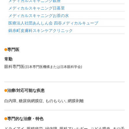
メディカルスキャニング銀座
メディカルスキャニング日暮里
メディカルスキャニングお茶の水
医療法人社団あんしん会 四谷メディカルキューブ
錦糸町皮膚科スキンケアクリニック
専門医
常勤
眼科専門医
(日本専門医機構または日本眼科学会)
治療/対応可能な疾患
白内障
糖尿病網膜症
ものもらい
網膜剥離
専門的な治療・特色
ドライアイ
眼精疲労
緑内障
眼科アレルギー
ぶどう膜炎
まつ毛