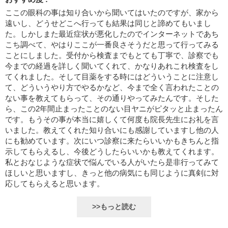
ここの眼科の事は知り合いから聞いてはいたのですが、家から
遠いし、どうせどこへ行っても結果は同じと諦めてもいまし
た。しかしまた最近症状が悪化したのでインターネットであち
こち調べて、やはりここが一番良さそうだと思って行ってみる
ことにしました。受付から検査までもとても丁寧で、診察でも
今までの経過を詳しく聞いてくれて、かなりあれこれ検査をし
てくれました。そして目薬をする時にはどういうことに注意し
て、どういうやり方でやるかなど、今まで全く言われたことの
ない事を教えてもらって、その通りやってみたんです。そした
ら、この2年間止まったことのない目ヤニがピタッと止まったん
です。もうその事が本当に嬉しくて何度も院長先生にお礼を言
いました。教えてくれた知り合いにも感謝していますし他の人
にも勧めています。次にいつ診察に来たらいいかもきちんと指
示してもらえるし、今後どうしたらいいかも教えてくれます。
私とおなじような症状で悩んでいる人がいたら是非行ってみて
ほしいと思いますし、きっと他の病気にも同じように真剣に対
応してもらえると思います。
>>もっと読む