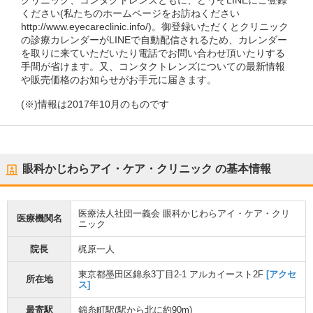
クリニック、コンタクトレンズともに、どうぞLINEにご登録
ください(私たちのホームページをお訪ねください
http://www.eyecareclinic.info/)。御登録いただくとクリニック
の診療カレンダーがLINEで自動配信されるため、カレンダー
を取りに来ていただいたり電話でお問い合わせ頂いたりする
手間が省けます。又、コンタクトレンズについての最新情報
や販売価格のお知らせがお手元に届きます。
(※)情報は2017年10月のものです
眼科かじわらアイ・ケア・クリニック
の基本情報
医療法人社団一義会 眼科かじわらアイ・ケア・クリ
医療機関名
ニック
院長
梶原一人
東京都墨田区錦糸3丁目2-1 アルカイースト2F
[アクセ
所在地
ス]
最寄駅
錦糸町駅
(駅から
北に約90m
)