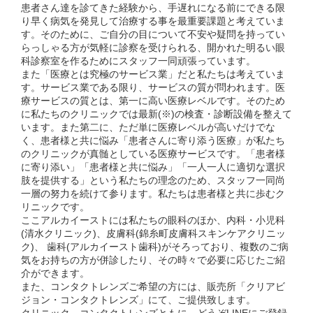
患者さん達を診てきた経験から、手遅れになる前にできる限
り早く病気を発見して治療する事を最重要課題と考えていま
す。そのために、ご自分の目について不安や疑問を持ってい
らっしゃる方が気軽に診察を受けられる、開かれた明るい眼
科診察室を作るためにスタッフ一同頑張っています。
また「医療とは究極のサービス業」だと私たちは考えていま
す。サービス業である限り、サービスの質が問われます。医
療サービスの質とは、第一に高い医療レベルです。そのため
に私たちのクリニックでは最新(※)の検査・診断設備を整えて
います。また第二に、ただ単に医療レベルが高いだけでな
く、患者様と共に悩み「患者さんに寄り添う医療」が私たち
のクリニックが真髄としている医療サービスです。「患者様
に寄り添い」「患者様と共に悩み」「一人一人に適切な選択
肢を提供する」という私たちの理念のため、スタッフ一同尚
一層の努力を続けて参ります。私たちは患者様と共に歩むク
リニックです。
ここアルカイーストには私たちの眼科のほか、内科・小児科
(清水クリニック)、皮膚科(錦糸町皮膚科スキンケアクリニッ
ク)、 歯科(アルカイースト歯科)がそろっており、複数のご病
気をお持ちの方が併診したり、その時々で必要に応じたご紹
介ができます。
また、コンタクトレンズご希望の方には、販売所「クリアビ
ジョン・コンタクトレンズ」にて、ご提供致します。