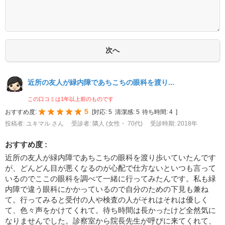
近所の友人が緑内障であちこちの眼科を渡り...
この口コミは1年以上前のものです
5
おすすめ度:
[
対応:
5
清潔感:
5
待ち時間:
4
]
投稿者: ユキマル さん
受診者: 隣人 (女性・ 70代)
受診時期: 2018年
おすすめ度 :
近所の友人が緑内障であちこちの眼科を渡り歩いていたんです
が、どんどん目が悪くなるのが心配で仕方ないといつも言って
いるのでここの眼科を調べて一緒に行ってみたんです。私も緑
内障で違う眼科にかかっているので自分のための下見も兼ね
て。行ってみると受付の人や検査の人がそれはそれは優しく
て、色々声をかけてくれて。待ち時間は長かったけど全然気に
なりませんでした。診察室から院長先生が呼びに来てくれて、