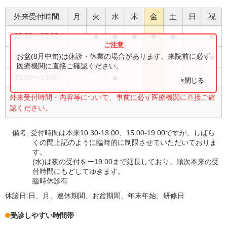
外来受付時間
月
火
水
木
金
土
日
祝
●
●
●
●
●
●
10:30
〜
13:00
●
●
●
●
●
お盆(8月中旬)は休診・休業の場合があります。来院前に必ず
15:00
〜
17:00
医療機関に直接ご確認ください。
●
15:00
〜
19:00
×閉じる
外来受付時間・内容等について、事前に必ず医療機関に直接ご確
認ください。
備考:
受付時間は本来10:30-13:00、15:00-19:00ですが、しばら
くの間上記のように臨時的に制限させていただいておりま
す。
(水)は夜の受付をー19:00まで延長しており、順次本来の受
付時間にもどしてゆきます。
臨時休診有
休診日:
日、月、連休期間、お盆期間、年末年始、研修日
受診しやすい時間帯