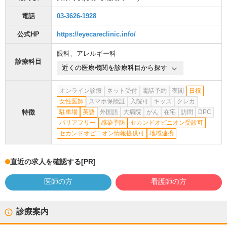
電話
03-3626-1928
公式HP
https://eyecareclinic.info/
眼科
、
アレルギー科
診療科目
近くの医療機関を診療科目から探す
オンライン診療
ネット受付
電話予約
夜間
日祝
女性医師
スマホ保険証
入院可
キッズ
クレカ
特徴
駐車場
英語
外国語
大病院
がん
在宅
訪問
DPC
バリアフリー
感染予防
セカンドオピニオン受診可
セカンドオピニオン情報提供可
地域連携
直近の求人を確認する
[PR]
医師の方
看護師の方
診療案内