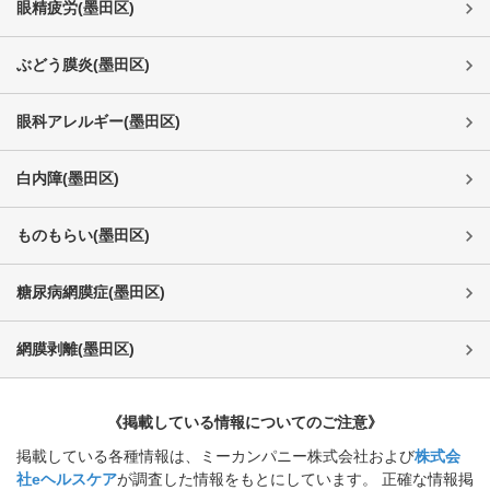
眼精疲労
(
墨田区
)
ぶどう膜炎
(
墨田区
)
眼科アレルギー
(
墨田区
)
白内障
(
墨田区
)
ものもらい
(
墨田区
)
糖尿病網膜症
(
墨田区
)
網膜剥離
(
墨田区
)
《掲載している情報についてのご注意》
掲載している各種情報は、ミーカンパニー株式会社および
株式会
社eヘルスケア
が調査した情報をもとにしています。 正確な情報掲