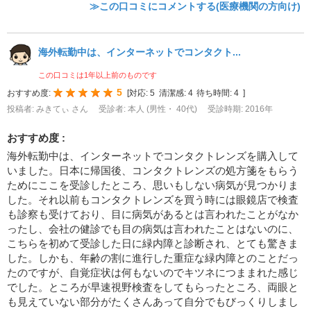
≫この口コミにコメントする(医療機関の方向け)
海外転勤中は、インターネットでコンタクト...
この口コミは1年以上前のものです
5
おすすめ度:
[
対応:
5
清潔感:
4
待ち時間:
4
]
投稿者: みきてぃ さん
受診者: 本人 (男性・ 40代)
受診時期: 2016年
おすすめ度 :
海外転勤中は、インターネットでコンタクトレンズを購入して
いました。日本に帰国後、コンタクトレンズの処方箋をもらう
ためにここを受診したところ、思いもしない病気が見つかりま
した。それ以前もコンタクトレンズを買う時には眼鏡店で検査
も診察も受けており、目に病気があるとは言われたことがなか
ったし、会社の健診でも目の病気は言われたことはないのに、
こちらを初めて受診した日に緑内障と診断され、とても驚きま
した。しかも、年齢の割に進行した重症な緑内障とのことだっ
たのですが、自覚症状は何もないのでキツネにつままれた感じ
でした。ところが早速視野検査をしてもらったところ、両眼と
も見えていない部分がたくさんあって自分でもびっくりしまし