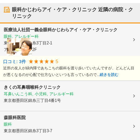
眼科かじわらアイ・ケア・クリニック
近隣の病院・ク
リニック
医療法人社団一義会
眼科かじわらアイ・ケア・クリニック
眼科, アレルギー科
東京都墨田区
錦糸3丁目2-1
アルカイースト2F
5
口コミ:
3
件
近所の友人が緑内障であちこちの眼科を渡り歩いていたんですが、どんどん目
が悪くなるのが心配で仕方ないといつも言っているので...
続きを読む
きくの耳鼻咽喉科クリニック
耳鼻いんこう科, 小児科, アレルギー科
東京都墨田区
錦糸三丁目4番1号
森眼科医院
眼科
東京都墨田区
錦糸3丁目3-7