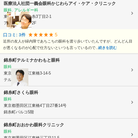
医療法人社団一義会
眼科かじわらアイ・ケア・クリニック
眼科, アレルギー科
東京都墨田区
錦糸3丁目2-1
アルカイースト2F
5
口コミ:
3
件
近所の友人が緑内障であちこちの眼科を渡り歩いていたんですが、どんどん目
が悪くなるのが心配で仕方ないといつも言っているので...
続きを読む
錦糸町テルミナかわもと眼科
眼科
東京都墨田区
江東橋3-14-5
テルミナ4階
錦糸町さくら眼科
眼科
東京都墨田区
江東橋4丁目27番14号
錦糸町パルコ5階
錦糸町おおかわ眼科クリニック
眼科
東京都墨田区
江東橋三丁目11-5