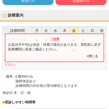
医師の方
看護師の方
診療案内
診療時間
月
火
水
木
金
土
日
祝
●
●
●
●
●
9:30
〜
13:00
お盆(8月中旬)は休診・休業の場合があります。来院前に必ず
●
●
●
●
医療機関に直接ご確認ください。
15:00
〜
18:00
×閉じる
診療時間・内容等について、事前に必ず医療機関に直接ご確認く
ださい。
備考:
土曜AMのみ
臨時休診あり
診療時間の30分前が受付締切となります。
休診日:
木・日・祝
受診しやすい時間帯