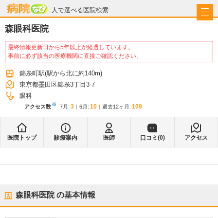
病院なび
人で選べる医院検索
森眼科医院
最終情報更新日から5年以上が経過しています。
事前に必ず該当の医療機関に直接ご確認ください。
錦糸町駅
(駅から
北に約140m
)
東京都墨田区錦糸3丁目3-7
眼科
※
3
10
109
アクセス数
7月
:
6月
:
過去12ヶ月:
医院トップ
診療案内
医師
口コミ(
0
)
アクセス
森眼科医院
の基本情報