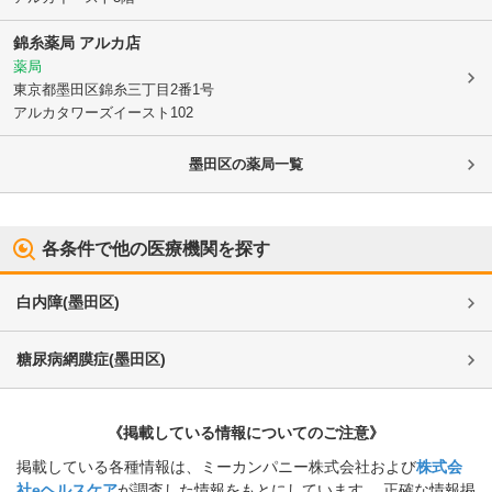
錦糸薬局 アルカ店
薬局
東京都墨田区
錦糸三丁目2番1号
アルカタワーズイースト102
墨田区
の薬局一覧
各条件で他の医療機関を探す
白内障
(
墨田区
)
糖尿病網膜症
(
墨田区
)
《掲載している情報についてのご注意》
掲載している各種情報は、ミーカンパニー株式会社および
株式会
社eヘルスケア
が調査した情報をもとにしています。 正確な情報掲