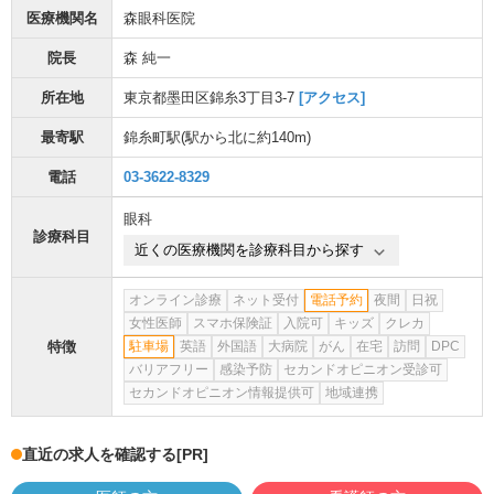
医療機関名
森眼科医院
院長
森 純一
所在地
東京都墨田区錦糸3丁目3-7
[アクセス]
最寄駅
錦糸町駅
(駅から
北に約140m
)
電話
03-3622-8329
眼科
診療科目
近くの医療機関を診療科目から探す
オンライン診療
ネット受付
電話予約
夜間
日祝
女性医師
スマホ保険証
入院可
キッズ
クレカ
特徴
駐車場
英語
外国語
大病院
がん
在宅
訪問
DPC
バリアフリー
感染予防
セカンドオピニオン受診可
セカンドオピニオン情報提供可
地域連携
直近の求人を確認する
[PR]