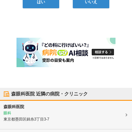
はい
いいえ
森眼科医院
近隣の病院・クリニック
森眼科医院
眼科
東京都墨田区
錦糸3丁目3-7