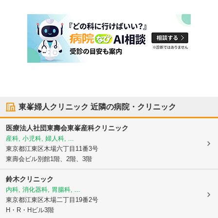
東峯婦人クリニック
近隣の病院・クリニック
医療法人社団東壽会東峯産科クリニック
産科, 小児科, 婦人科, ...
東京都江東区
木場六丁目11番3号
東壽会ビル別館1階、2階、3階
鈴木クリニック
内科, 消化器科, 胃腸科, ...
東京都江東区
木場二丁目19番2号
H・R・Hビル3階