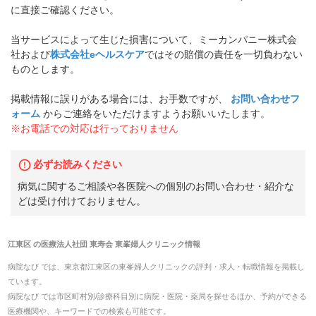
に直接ご確認ください。
当サービスによって生じた損害について、ミーカンパニー株式会
社および
株式会社eヘルスケア
ではその賠償の責任を一切負わない
ものとします。
掲載情報に誤りがある場合には、お手数ですが、
お問い合わせフ
ォーム
からご連絡をいただけますようお願いいたします。
※お電話での対応は行っておりません
必ずお読みください
病気に関するご相談や各医院への個別のお問い合わせ・紹介な
どは受け付けておりません。
江東区
の
医療法人社団 東寿会 東峯婦人クリニック
情報
病院なび では、
東京都
江東区
の
東峯婦人クリニック
の
評判・求人・転職
情報を掲載し
ています。
病院なび では市区町村別/診療科目別に病院・医院・薬局を探せるほか、予約ができる
医療機関や、キーワードでの検索も可能です。