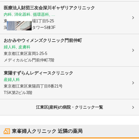
医療法人財団三友会
深川ギャザリアクリニック
内科, 消化器科, 循環器科, ...
東京都江東区
木場1丁目5-25
深川ギャザリアタワーS棟3F
おかみやウィメンズクリニック門前仲町
婦人科, 皮膚科
東京都江東区
富岡1-25-5
メディカルビル門前仲町7階
東陽すずらんレディースクリニック
産婦人科
東京都江東区
東陽四丁目8番21号
TSK第2ビル3階
江東区(産科)の病院・クリニック一覧
東峯婦人クリニック
近隣の薬局