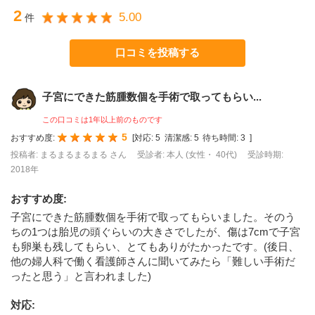
2
5.00
件
口コミを投稿する
子宮にできた筋腫数個を手術で取ってもらい...
この口コミは1年以上前のものです
5
おすすめ度:
[
対応:
5
清潔感:
5
待ち時間:
3
]
投稿者: まるまるまるまる さん
受診者: 本人 (女性・ 40代)
受診時期:
2018年
おすすめ度
:
子宮にできた筋腫数個を手術で取ってもらいました。そのう
ちの1つは胎児の頭ぐらいの大きさでしたが、傷は7cmで子宮
も卵巣も残してもらい、とてもありがたかったです。(後日、
他の婦人科で働く看護師さんに聞いてみたら「難しい手術だ
ったと思う」と言われました)
対応
: