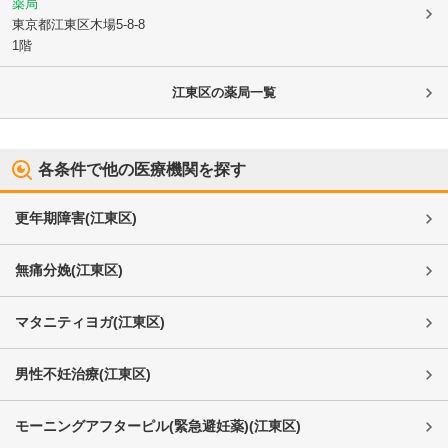
薬局
東京都江東区
木場5-8-8
1階
江東区
の薬局一覧
各条件で他の医療機関を探す
更年期障害
(
江東区
)
無痛分娩
(
江東区
)
マタニティヨガ
(
江東区
)
男性不妊治療
(
江東区
)
モーニングアフターピル(緊急避妊薬)
(
江東区
)