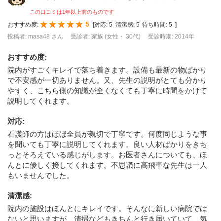
この口コミは1年以上前のものです
5
おすすめ度:
[
対応:
5
清潔感:
5
待ち時間:
5
]
投稿者: masa48 さん
受診者: 家族 (女性・ 30代)
受診時期: 2014年
おすすめ度
:
院内がすごくキレイで落ち着きます。設備も最新の物ばかり
で不安感が一切ありません。又、先生の説明がとても分かり
やすく、こちら側の知識が全くなくても丁寧に時間をかけて
説明してくれます。
対応
:
看護師の方はほぼ全員が親切で丁寧です。何度同じような事
を聞いても丁寧に説明してくれます。良い人材ばかりをきち
っとそろえている感じがします。お医者さんについても、ほ
んとに優しく接してくれます。不思議に高飛車な先生は一人
もいませんでした。
清潔感
:
院内の施設はほんとにキレイです。そんなに新しい病院では
ないと思いますが、清掃などもきちんと行き届いていて、気