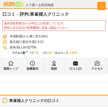
病院なび
人で選べる医院検索
口コミ・評判:
東峯婦人クリニック
最終情報更新日から5年以上が経過しています。
事前に必ず該当の医療機関に直接ご確認ください。
木場駅
(駅から
東に約110m
)
東京都江東区木場5-3-10
産科
婦人科
肛門科
※
76
63
1,015
アクセス数
7月
:
6月
:
過去12ヶ月:
医院トップ
診療案内
医師
口コミ(
2
)
アクセス
東峯婦人クリニック
の口コミ